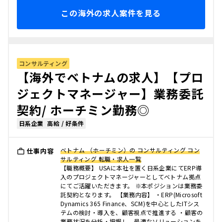
この海外の求人案件を見る
コンサルティング
【海外でベトナムの求人】【プロ
ジェクトマネージャー】業務委託
契約/ ホーチミン勤務◎
日系企業
高給 / 好条件
ベトナム （ホーチミン）の コンサルティング コン
仕事内容
サルティング 転職・求人一覧
【職務概要】 USAに本社を置く日系企業にてERP導
入のプロジェクトマネージャーとしてベトナム拠点
にてご活躍いただきます。 ※本ポジションは業務委
託契約となります。 【業務内容】 ・ERP(Microsoft
Dynamics 365 Finance、SCM)を中心としたITシス
テムの検討・導入を、顧客視点で推進する ・顧客の
業務状況を分析・把握し、最適なソリューションを