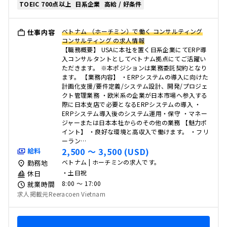
TOEIC 700点以上
日系企業
高給 / 好条件
ベトナム （ホーチミン）で働く コンサルティング
仕事内容
コンサルティング の求人情報
【職務概要】 USAに本社を置く日系企業にてERP導
入コンサルタントとしてベトナム拠点にてご活躍い
ただきます。 ※本ポジションは業務委託契約となり
ます。 【業務内容】 ・ERPシステムの導入に向けた
計画化支援/要件定義/システム設計、開発/プロジェ
クト管理業務 ・欧米系の企業が日本市場へ参入する
際に日本支店で必要となるERPシステムの導入 ・
ERPシステム導入後のシステム運用・保守 ・マネー
ジャーまたは日本本社からのその他の業務 【魅力ポ
イント】 ・良好な環境と高収入で働けます。 ・フリ
ーラン…
2,500 〜 3,500 (USD)
給料
ベトナム | ホーチミンの求人です。
勤務地
・土日祝
休日
8:00 〜 17:00
就業時間
求人掲載元Reeracoen Vietnam