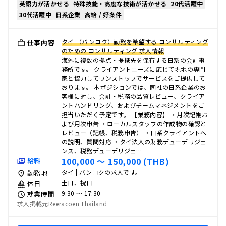
英語力が活かせる
特殊技能・高度な技術が活かせる
20代活躍中
30代活躍中
日系企業
高給 / 好条件
タイ （バンコク）勤務を希望する コンサルティング
仕事内容
のための コンサルティング 求人情報
海外に複数の拠点・提携先を保有する日系の会計事
務所です。 クライアントニーズに応じて現地の専門
家と協力してワンストップでサービスをご提供して
おります。 本ポジションでは、同社の日系企業のお
客様に対し、会計・税務の品質レビュー、クライア
ントハンドリング、およびチームマネジメントをご
担当いただく予定です。 【業務内容】 ・月次記帳お
よび月次申告 ・ローカルスタッフの作成物の確認と
レビュー（記帳、税務申告） ・日系クライアントへ
の説明、質問対応 ・タイ法人の財務デューデリジェ
ンス、税務デューデリジェ…
100,000 〜 150,000 (THB)
給料
タイ | バンコクの求人です。
勤務地
土日、祝日
休日
9:30 〜 17:30
就業時間
求人掲載元Reeracoen Thailand