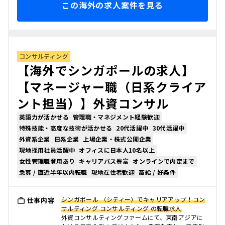
この海外の求人案件を見る
コンサルティング
【海外でシンガポールの求人】
【マネージャー職（日系クライア
ント担当）】外資コンサル
英語力が活かせる
管理職・マネジメント経験歓迎
特殊技能・高度な技術が活かせる
20代活躍中
30代活躍中
外資系企業
日系企業
上場企業・株式公開企業
現地採用社員活躍中
オフィスに日本人10名以上
女性管理職登用あり
キャリアパス豊富
オンラインで内定まで
急募 / 直近半年以内転職
現地在住者歓迎
高給 / 好条件
シンガポール （シティー）でキャリアアップ！コン
仕事内容
サルティング コンサルティング の転職求人
外資コンサルティングファームにて、東南アジアに