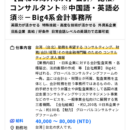
コンサルタント※中国語・英語必
須※－Big4系会計事務所
英語力が活かせる
特殊技能・高度な技術が活かせる
外資系企業
日系企業
高給 / 好条件
日常会話レベルの英語力で応募可能
台湾 （台北）勤務を希望する コンサルティング、財
仕事内容
務/会計/経理/その他金融専門職 のための コンサル
ティング 求人情報
【業務内容】 ・日系企業に対する会計監査実務 ・各
種届出、法的書類の作成 等 【会社概要】 Big4と
呼ばれる、グローバルコンサルティングファームの
一角。主には会計士・税理士が所属、監査業務を主
体とし、会計税務を担う事務所ではあるものの、法
的手続きを行う弁護士や非監査業務として各国の進
出支援コンサルティングやリスクマネジメント事業
などのサービスを、一般事業会社向けに展開する第
三者機関。 【会社組織】 ・約2,200名 ※日系企業チ
ーム：約100名 【魅力】 グローバルコンサルティン
グファームの…
40,000 〜 80,000 (NTD)
給料
台湾 | 台北の求人です。
勤務地