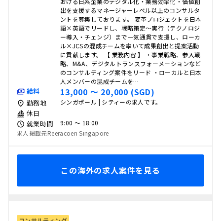
おける日系企業のデジタル化・業務効率化・価値創
出を支援するマネージャーレベル以上のコンサルタ
ントを募集しております。 変革プロジェクトを日本
語×英語でリードし、戦略策定〜実行（テクノロジ
ー導入・チェンジ）まで一気通貫で支援し、ローカ
ル×JCSの混成チームを率いて成果創出と提案活動
に貢献します。 【 業務内容 】 ・事業戦略、参入戦
略、M&A、デジタルトランスフォーメーションなど
のコンサルティング案件をリード ・ローカルと日本
人メンバーの混成チームを…
13,000 〜 20,000 (SGD)
給料
シンガポール | シティーの求人です。
勤務地
休日
9:00 〜 18:00
就業時間
求人掲載元Reeracoen Singapore
この海外の求人案件を見る
コンサルティング