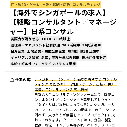
IT・WEB・ゲーム
出版・印刷・広告
コンサルティング
【海外でシンガポールの求人】
【戦略コンサルタント／マネージ
ャー】日系コンサル
英語力が活かせる
TOEIC 700点以上
管理職・マネジメント経験歓迎
20代活躍中
30代活躍中
日系企業
上場企業・株式公開企業
現地採用社員活躍中
キャリアパス豊富
急募 / 直近半年以内転職
現地在住者歓迎
高給 / 好条件
ワークライフバランス重視
シンガポール （シティー）勤務を希望する コンサル
仕事内容
ティング のための IT・WEB・ゲーム、出版・印刷・
広告、コンサルティング 求人情報
日系の大手コンサルティングファームにて、戦略コ
ンサルタント／マネージャーを募集しております
（タイトルはご経験によって決定）。シンガポール
のコンサルチームは約20名の規模で、若手、シニア
問わず一人ひとりが裁量を持ってプロジェクトに携
わっております。 クライアントはIT、金融、製造、
食品、物流、インフラ系等多岐にわたり、プロジェ