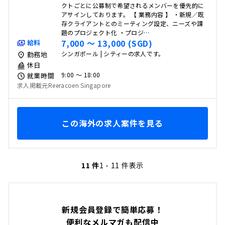
クトごとに公募制で希望されるメンバーを優先的に
アサインしております。 【 業務内容 】 ・新規／既
存クライアントとのミーティング設定、ニーズや課
題のプロジェクト化 ・プロジ…
7,000 〜 13,000 (SGD)
給料
シンガポール | シティーの求人です。
勤務地
休日
9:00 〜 18:00
就業時間
求人掲載元Reeracoen Singapore
この海外の求人案件を見る
11 件
1 - 11 件表示
新規会員登録で簡単応募！
便利なメルマガも配信中