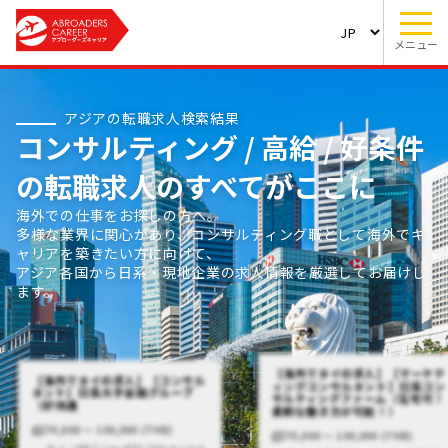
メニュー
アジアの転職求人検索結果
コンサルティング / 高給 / 好条件
の転職求人のすべてがここに
海外での仕事をお探しの方へ。
多様な業界に関心があり、コンサルティング職として海外でキ
ャリアを築きたい方に向けて、
アジア各国から日系・現地企業の求人情報を厳選してお届けし
ます。
【海外でタイの求人】【マーケテ
【海外でタイの求人】【コンサル
ィングコンサルタント】日系コン
タント】日系大手金融グループ
サルティングファーム（在宅可！
（好待遇
柔軟な働き方が可能！）
70,000 〜 100,000 (THB)
70,000 〜 100,000 (THB)
タイ / MRT Line,BTS (Silom Line)