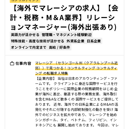
【海外でマレーシアの求人】【会
計・税務・M＆A業界】リレーシ
ョンマネージャー(海外出張あり)
英語力が活かせる
管理職・マネジメント経験歓迎
特殊技能・高度な技術が活かせる
外資系企業
日系企業
オンラインで内定まで
高給 / 好条件
マレーシア （セランゴール州（クアラルンプール近
仕事内容
郊））で見つかる！コンサルティング コンサルティ
ング の転職求人特集
【企業内容】 当社は日本のアカウンティング・ファ
ームです。 クライアントに身近な国際サービスを行
うことをポリシーに国際企業の税務顧問をはじめ 企
業が海外に進出、撤退する際の業務支援、海外取引
を含むM&Aなど数多くの 国際サービスをご提供して
おります。 近年、海外での日系企業によるM&Aの活
発化やそれに付随する内部統制強化の動きを受け 海
外でのビジネスを拡大中であり、マレーシアを始め
シンガポール、タイ、ベトナム、フィリピン、イン
ドネシアにも 展開し始めております。 今回は、マレ