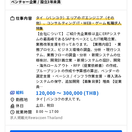
ベンチャー企業 / 設立3年未満
タイ （バンコク）エリアの ITエンジニア（その
仕事内容
他）、コンサルティング IT・WEB・ゲーム 転職求人
特集
【会社について】 ご紹介先企業様は主にERPシステ
ムの最高峰であるSAPをベースとしたIT戦略立案、
業務改革支援を行っております。 【業務内容】 ・業
務プロセス、ビジネス環境の調査、分析 ・現行シス
テム、業務フローの調査・分析 ・新規システムの仕
様検討、開発計画立案 ・新規システムの設計、開発
・海外ロールアウト ・RFP（提案依頼書）の作成、
ブループリントの作成や予算感の算出、ベンダーの
選定支援 ・ベーシス / インフラ作業支援 ・導入済み
システムの保守、追加開発 【募集背景】増員 【従業
員…
120,000 〜 300,000 (THB)
給料
タイ | バンコクの求人です。
勤務地
土日、祝日
休日
8:00 〜 17:00
就業時間
求人掲載元Reeracoen Thailand