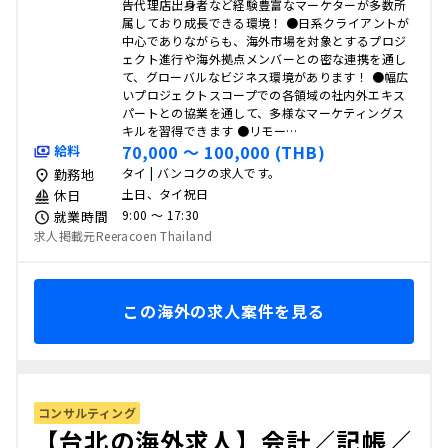
告代理店出身者など経験豊富なマーケターが多数所
属しており成長できる環境！ ●日系クライアントが
中心でありながらも、海外市場を対象とするプロジ
ェクト進行や海外拠点メンバーとの密な連携を通し
て、グローバルなビジネス環境があります！ ●幅広
いプロジェクトスコープでの各領域の社内外エキス
パートとの協業を通して、多様なマーケティングス
キルを習得できます ●リモー…
70,000 〜 100,000 (THB)
給料
タイ | バンコクの求人です。
勤務地
土日、タイ祝日
休日
9:00 〜 17:30
就業時間
求人掲載元Reeracoen Thailand
この海外の求人案件を見る
コンサルティング
【台北の海外求人】会計／記帳／