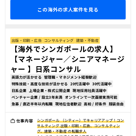
この海外の求人案件を見る
出版・印刷・広告
コンサルティング
建築・不動産
【海外でシンガポールの求人】
【マネージャー／シニアマネージ
ャー 】日系コンサル
英語力が活かせる
管理職・マネジメント経験歓迎
特殊技能・高度な技術が活かせる
20代活躍中
30代活躍中
日系企業
上場企業・株式公開企業
現地採用社員活躍中
ベンチャー企業 / 設立3年未満
オンラインで一次面接実施可能
急募 / 直近半年以内転職
現地在住者歓迎
高給 / 好条件
服装自由
シンガポール （シティー）でキャリアアップ！コン
仕事内容
サルティング 出版・印刷・広告、コンサルティン
グ、建築・不動産 の転職求人