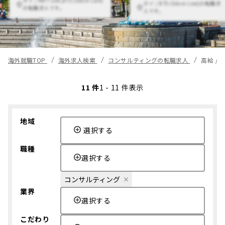
タイ / BTS (Silom Line)の転職求
の転職求人です。
人です。
海外就職TOP
海外求人検索
コンサルティングの転職求人
高給 /
11 件
1 - 11 件表示
地域
選択する
職種
選択する
コンサルティング
業界
選択する
こだわり