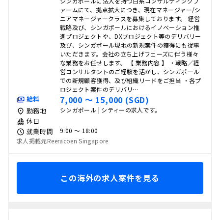
シンガポールに法人を持つ日系コンサルティングフ
ァームにて、拠点拡大につき、現在マネージャー/シ
ニアマネージャークラスを募集しております。 経営
戦略及び、シンガポールにおけるイノベーション推
進プロジェクトや、DXプロジェクト等のデリバリー
及び、シンガポール現地の新規案件の獲得にも従事
いただきます。会社の立ち上げフェーズに伴う様々
な業務をお任せします。 【 業務内容 】 ・戦略／経
営コンサルタントのご経験を活かし、シンガポール
での新規顧客獲得、及び組織リードをご担当 ・各プ
ロジェクト案件のデリバリ…
7,000 〜 15,000 (SGD)
給料
シンガポール | シティーの求人です。
勤務地
休日
9:00 〜 18:00
就業時間
求人掲載元Reeracoen Singapore
この海外の求人案件を見る