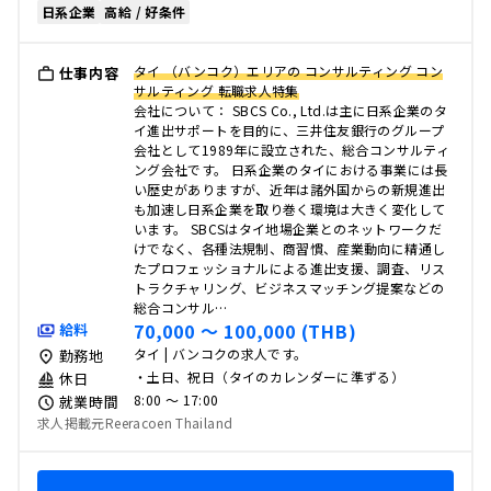
日系企業
高給 / 好条件
タイ （バンコク）エリアの コンサルティング コン
仕事内容
サルティング 転職求人特集
会社について： SBCS Co., Ltd.は主に日系企業のタ
イ進出サポートを目的に、三井住友銀行のグループ
会社として1989年に設立された、総合コンサルティ
ング会社です。 日系企業のタイにおける事業には長
い歴史がありますが、近年は諸外国からの新規進出
も加速し日系企業を取り巻く環境は大きく変化して
います。 SBCSはタイ地場企業とのネットワークだ
けでなく、各種法規制、商習慣、産業動向に精通し
たプロフェッショナルによる進出支援、調査、リス
トラクチャリング、ビジネスマッチング提案などの
総合コンサル…
70,000 〜 100,000 (THB)
給料
タイ | バンコクの求人です。
勤務地
・土日、祝日（タイのカレンダーに準ずる）
休日
8:00 〜 17:00
就業時間
求人掲載元Reeracoen Thailand