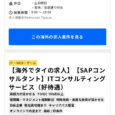
・土日祝日
休日
・有休／法定通り付与
9:00 〜 18:00
就業時間
求人掲載元Reeracoen Taiwan
この海外の求人案件を見る
IT・WEB・ゲーム
【海外でタイの求人】【SAPコン
サルタント】ITコンサルティング
サービス（好待遇）
英語力が活かせる
TOEIC 700点以上
管理職・マネジメント経験歓迎
特殊技能・高度な技術が活かせる
日系企業
駐在員切替あり
キャリアパス豊富
オンラインで内定まで
高給 / 好条件