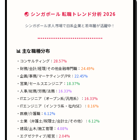
🌏 シンガポール 転職トレンド分析 2026
シンガポール求人市場で
日系企業
と
若年層
が活躍中！
📊 主な職種分布
・コンサルティング：
28.57%
・財務/会計/経理/その他金融専門職：
24.49%
・企画/事務/マーケティング/PR：
22.45%
・営業/セールスエンジニア：
18.37%
・人事/総務/労務/法務：
16.33%
・ITエンジニア（オープン系/汎用系）：
16.33%
・ITエンジニア（インフラ系・社内SE）：
8.16%
・医療/介護職：
6.12%
・士業（弁護士/税理士/会計士/その他）：
6.12%
・建設/土木/施工管理：
4.08%
・エグゼクティブ/経営：
2.04%