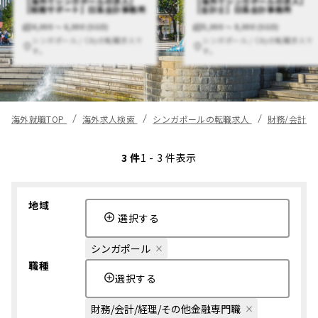
【海外でシンガポールの求人】
【海外でシンガポールの求人】
【税務サポート】日系会計事務所
【会計士】日系会計事務所
4,000 〜 6,000 (SGD)
5,000 〜 8,000 (SGD)
シンガポール / Cityの転職求人で
シンガポール / Cityの転職求人で
す。
す。
海外就職TOP
海外求人検索
シンガポールの転職求人
財務/会計/
3 件
1 - 3 件表示
地域
選択する
シンガポール
職種
選択する
財務/会計/経理/その他金融専門職