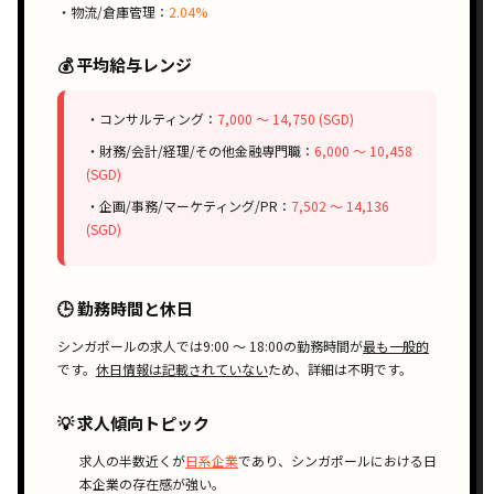
・物流/倉庫管理：
2.04%
💰 平均給与レンジ
・コンサルティング：
7,000 〜 14,750 (SGD)
・財務/会計/経理/その他金融専門職：
6,000 〜 10,458
(SGD)
・企画/事務/マーケティング/PR：
7,502 〜 14,136
(SGD)
🕒 勤務時間と休日
シンガポールの求人では
9:00 〜 18:00
の勤務時間が
最も一般的
です。
休日情報は記載されていない
ため、詳細は不明です。
💡 求人傾向トピック
求人の
半数近く
が
日系企業
であり、シンガポールにおける
日
本企業の存在感
が強い。