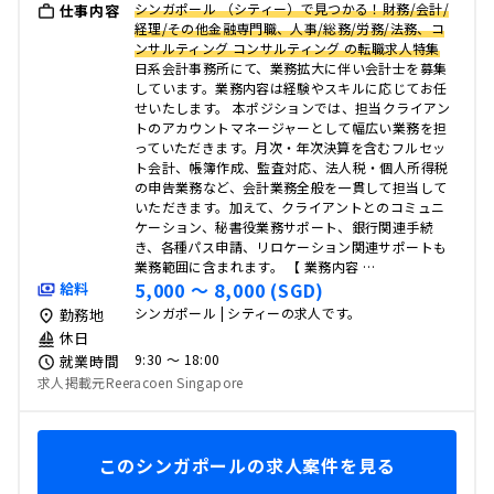
シンガポール （シティー）で見つかる！財務/会計/
仕事内容
経理/その他金融専門職、人事/総務/労務/法務、コ
ンサルティング コンサルティング の転職求人特集
日系会計事務所にて、業務拡大に伴い会計士を募集
しています。業務内容は経験やスキルに応じてお任
せいたします。 本ポジションでは、担当クライアン
トのアカウントマネージャーとして幅広い業務を担
っていただきます。月次・年次決算を含むフルセッ
ト会計、帳簿作成、監査対応、法人税・個人所得税
の申告業務など、会計業務全般を一貫して担当して
いただきます。加えて、クライアントとのコミュニ
ケーション、秘書役業務サポート、銀行関連手続
き、各種パス申請、リロケーション関連サポートも
業務範囲に含まれます。 【 業務内容 …
5,000 〜 8,000 (SGD)
給料
シンガポール | シティーの求人です。
勤務地
休日
9:30 〜 18:00
就業時間
求人掲載元Reeracoen Singapore
このシンガポールの求人案件を見る