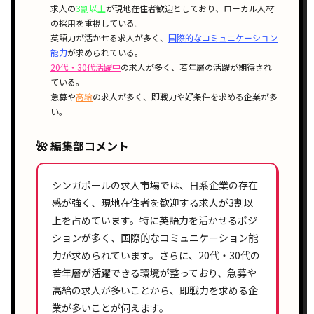
求人の
3割以上
が
現地在住者歓迎
としており、
ローカル人材
の採用
を重視している。
英語力が活かせる
求人が多く、
国際的なコミュニケーション
能力
が求められている。
20代・30代活躍中
の求人が多く、
若年層の活躍
が期待され
ている。
急募
や
高給
の求人が多く、
即戦力
や
好条件
を求める企業が多
い。
🌺 編集部コメント
シンガポールの求人市場では、
日系企業
の存在
感が強く、
現地在住者
を歓迎する求人が
3割以
上
を占めています。特に
英語力
を活かせるポジ
ションが多く、
国際的なコミュニケーション能
力
が求められています。さらに、
20代・30代
の
若年層が活躍できる環境が整っており、
急募
や
高給
の求人が多いことから、即戦力を求める企
業が多いことが伺えます。