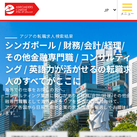
メニュー
アジアの転職求人検索結果
シンガポール / 財務/会計/経理/
その他金融専門職 / コンサルティ
ング / 英語力が活かせるの転職求
人のすべてがここに
海外での仕事をお探しの方へ。
コンサルティング業界に関心があり、財務/会計/経理/その他金
融専門職職として海外でキャリアを築きたい方に向けて、
アジア各国から日系・現地企業の求人情報を厳選してお届けし
ます。