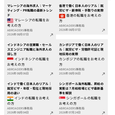
マレーシアの海外求人：マーケ
香港で働く日本人のリアル｜就
ティング・PR転職の最新トレン
労ビザ・薪俸税・手取りの実際
ド
香港の転職をお考えの
マレーシアの転職をお
方
考えの方
ABROADERS事務局
2026年08月07日
ABROADERS事務局
2026年08月07日
インドネシアの営業職・セール
カンボジアで働く日本人のリア
スエンジニア転職と海外求人の
ル｜就労ビザ・労働許可証と現
探し方
地採用の実際
インドネシアの転職を
カンボジアの転職をお考えの
お考えの方
方
ABROADERS事務局
ABROADERS事務局
2026年08月06日
2026年08月06日
インドで働く日本人のリアル｜
シンガポール海外転職、昇給の
就労ビザ・年収・駐在と現地採
実態は？月給相場とビザ最新基
用の違い
準を解説
インドの転職をお考え
シンガポールの転職を
の方
お考えの方
ABROADERS事務局
ABROADERS事務局
2026年08月04日
2026年07月24日