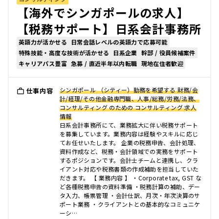
【海外でシンガポールの求人】
【税務サポート】日系会計事務所
英語力が活かせる
日常会話レベルの英語力で応募可能
特殊技能・高度な技術が活かせる
日系企業
幹部 / 役員候補案件
キャリアパス豊富
急募 / 直近半年以内転職
現地在住者歓迎
シンガポール （シティー）勤務を希望する 財務/会
仕事内容
計/経理/その他金融専門職、人事/総務/労務/法務、
コンサルティング のための コンサルティング 求人
情報
日系会計事務所にて、業務拡大に伴い税務サポート
を募集しています。業務内容は経験やスキルに応じ
てお任せいたします。 企業の税務申告、会計処理、
資料作成など、税務・会計領域での実務をサポート
するポジションです。会計士チームと連携し、クラ
イアント対応や税務書類の作成補助を担当していた
だきます。 【 業務内容 】 ・Corporate tax, GST な
ど各種税務申告の資料準備 ・税務計算の補助、デー
タ入力、帳票管理 ・会計仕訳、月次・年次決算のサ
ポート業務 ・クライアントとの基本的なコミュニケ
ーシ…