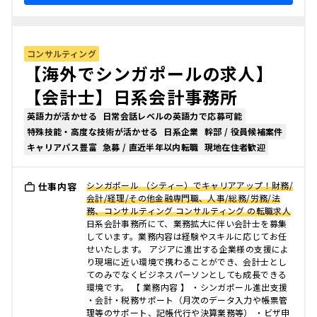
コンサルティング
【海外でシンガポールの求人】
【会計士】日系会計事務所
英語力が活かせる
日常会話レベルの英語力で応募可能
特殊技能・高度な技術が活かせる
日系企業
幹部 / 役員候補案件
キャリアパス豊富
急募 / 直近半年以内転職
現地在住者歓迎
シンガポール （シティー）でキャリアアップ！財務/
仕事内容
会計/経理/その他金融専門職、人事/総務/労務/法
務、コンサルティング コンサルティング の転職求人
日系会計事務所にて、業務拡大に伴い会計士を募集
しています。業務内容は経験やスキルに応じてお任
せいたします。 アジアに進出する企業様の支援によ
り現場に近い環境で携わることができ、会計士とし
てのみでなくビジネスパーソンとしても成長できる
環境です。 【 業務内容 】 ・シンガポール進出支援
・会計・税務サポート（月次のデータ入力や帳票管
理等のサポート、記帳代行や決算業務等） ・ビザ申