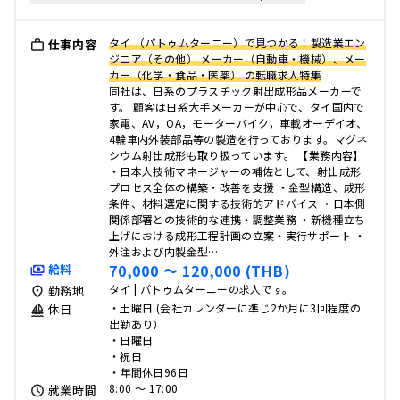
タイ （パトゥムターニー）で見つかる！製造業エン
仕事内容
ジニア（その他） メーカー（自動車・機械）、メー
カー（化学・食品・医薬） の転職求人特集
同社は、日系のプラスチック射出成形品メーカーで
す。 顧客は日系大手メーカーが中心で、タイ国内で
家電、AV，OA，モーターバイク，車載オーデイオ、
4輪車内外装部品等の製造を行っております。マグネ
シウム射出成形も取り扱っています。 【業務内容】
・日本人技術マネージャーの補佐として、射出成形
プロセス全体の構築・改善を支援 ・金型構造、成形
条件、材料選定に関する技術的アドバイス ・日本側
関係部署との技術的な連携・調整業務 ・新機種立ち
上げにおける成形工程計画の立案・実行サポート ・
外注および内製金型…
70,000 〜 120,000 (THB)
給料
タイ | パトゥムターニーの求人です。
勤務地
・土曜日 (会社カレンダーに準じ2か月に3回程度の
休日
出勤あり）
・日曜日
・祝日
・年間休日96日
8:00 〜 17:00
就業時間