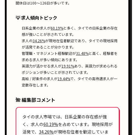
間休日は100〜126日
が多いです。
💡 求人傾向トピック
日系企業
の求人が
60.19%
と多く、タイでの
日系企業
の存在
感が強いことが示されています。
求人の
34.26%
が
現地在住者歓迎
であり、タイでの
現地採用
が活発であることが分かります。
管理職・マネジメント経験歓迎
が
31.48%
と高く、経験者を
求める求人が多い傾向にあります。
英語力が活かせる
求人が
19.91%
あり、英語力が求められる
ポジションが多いことが示されています。
高給 / 好条件
の求人が
19.44%
で、タイでの
高待遇
求人が一
定数存在します。
🌺 編集部コメント
タイの求人市場では、
日系企業
の存在感が強
く、求人の
60.19%
を占めています。現地採用が
活発で、
34.26%
が現地在住者を歓迎していま