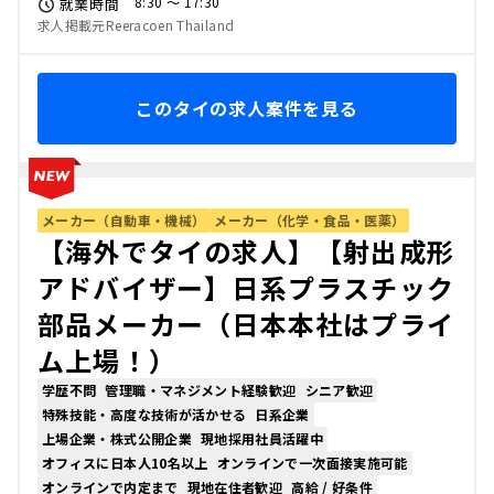
8:30 〜 17:30
就業時間
求人掲載元Reeracoen Thailand
このタイの求人案件を見る
メーカー（自動車・機械）
メーカー（化学・食品・医薬）
【海外でタイの求人】【射出成形
アドバイザー】日系プラスチック
部品メーカー（日本本社はプライ
ム上場！）
学歴不問
管理職・マネジメント経験歓迎
シニア歓迎
特殊技能・高度な技術が活かせる
日系企業
上場企業・株式公開企業
現地採用社員活躍中
オフィスに日本人10名以上
オンラインで一次面接実施可能
オンラインで内定まで
現地在住者歓迎
高給 / 好条件