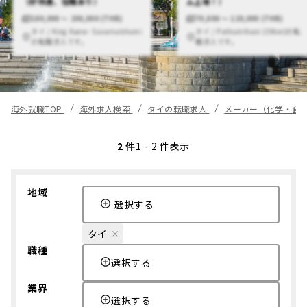
（好待遇、役職あり）
ム上場！）
180,000 〜 200,000 (THB)
70,000 〜 120,000 (THB)
タイ / King Kaew- Suvarnabhumi
タイ / Pathumthani (Other)の転
の転職求人です。
職求人です。
海外就職TOP
海外求人検索
タイの転職求人
メーカー（化学・食
2 件
1 - 2 件表示
地域
選択する
タイ
職種
選択する
業界
選択する