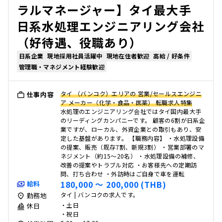
ラルマネージャー】タイ最大手
日系水処理エンジニアリング会社
（好待遇、役職あり）
日系企業
現地採用社員活躍中
現地在住者歓迎
高給 / 好条件
管理職・マネジメント経験歓迎
タイ （バンコク）エリアの 営業/セールスエンジニ
仕事内容
ア メーカー（化学・食品・医薬） 転職求人特集
水処理のエンジニアリング会社ではタイ国内最大手
のリーディングカンパニーです。 顧客の6割が日系企
業ですが、ローカル、外資企業との取引もあり、安
定した基盤があります。 【職務内容】 ・水処理設備
の提案、販売（既存7割、新規3割） ・営業部署のマ
ネジメント（約15～20名） ・水処理設備の補修、
改善の提案やトラブル対応 ・お客様先への定期訪
問、打ち合わせ ・外訪時はご自身で車を運転
180,000 〜 200,000 (THB)
給料
タイ | バンコクの求人です。
勤務地
・土日
休日
・祝日