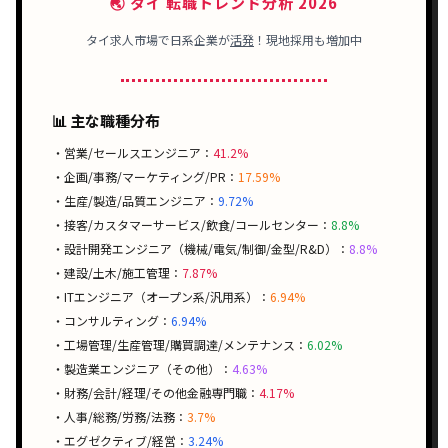
🌏 タイ 転職トレンド分析 2026
タイ求人市場で
日系企業
が
活発
！現地採用も増加中
📊 主な職種分布
・営業/セールスエンジニア：
41.2%
・企画/事務/マーケティング/PR：
17.59%
・生産/製造/品質エンジニア：
9.72%
・接客/カスタマーサービス/飲食/コールセンター：
8.8%
・設計開発エンジニア（機械/電気/制御/金型/R&D）：
8.8%
・建設/土木/施工管理：
7.87%
・ITエンジニア（オープン系/汎用系）：
6.94%
・コンサルティング：
6.94%
・工場管理/生産管理/購買調達/メンテナンス：
6.02%
・製造業エンジニア（その他）：
4.63%
・財務/会計/経理/その他金融専門職：
4.17%
・人事/総務/労務/法務：
3.7%
・エグゼクティブ/経営：
3.24%