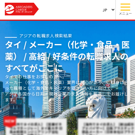
メニュー
アジアの転職求人検索結果
タイ / メーカー（化学・食品・医
薬） / 高給 / 好条件の転職求人の
すべてがここに
タイでの仕事をお探しの方へ。
メーカー（化学・食品・医薬）業界に関心があり、ご自身に合
った職種として海外でキャリアを築きたい方に向けて、
アジア各国から日系・現地企業の求人情報を厳選してお届けし
ます。
【海外でタイの求人】【営業ゼネ
【海外でタイの求人】【射出成形
ラルマネージャー】タイ最大手 日
アドバイザー】日系プラスチック
系水処理エンジニアリング会社
部品メーカー（日本本社はプライ