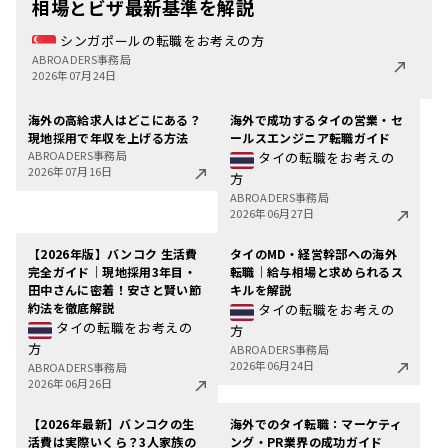
相場とビザ最新基準を解説
シンガポールの転職をお考えの方
ABROADERS事務局
2026年07月24日
海外の高給求人はどこにある？
海外で成功するタイの営業・セ
現地採用で年収を上げる方法
ールスエンジニア転職ガイド
ABROADERS事務局
タイの転職をお考えの
2026年07月16日
方
ABROADERS事務局
2026年06月27日
【2026年版】バンコク 生活費
タイのMD・経営幹部への海外
完全ガイド｜現地採用3年目・
転職｜給与相場と求められるス
田中さんに密着！安さと賢い節
キルを解説
約法を徹底解説
タイの転職をお考えの
タイの転職をお考えの
方
方
ABROADERS事務局
2026年06月24日
ABROADERS事務局
2026年06月26日
【2026年最新】バンコクの生
海外でのタイ転職：マーケティ
活費は実際いくら？3人家族の
ング・PR業界の成功ガイド