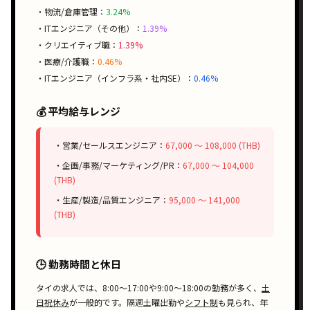
・物流/倉庫管理：
3.24%
・ITエンジニア（その他）：
1.39%
・クリエイティブ職：
1.39%
・医療/介護職：
0.46%
・ITエンジニア（インフラ系・社内SE）：
0.46%
💰 平均給与レンジ
・営業/セールスエンジニア：
67,000 〜 108,000 (THB)
・企画/事務/マーケティング/PR：
67,000 〜 104,000
(THB)
・生産/製造/品質エンジニア：
95,000 〜 141,000
(THB)
🕒 勤務時間と休日
タイの求人では、
8:00〜17:00
や
9:00〜18:00
の勤務が多く、
土
日祝休み
が一般的です。
隔週土曜出勤
や
シフト制
も見られ、
年