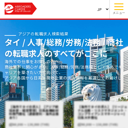
メニュー
アジアの転職求人検索結果
タイ / 人事/総務/労務/法務 / 商社
の転職求人のすべてがここに
海外での仕事をお探しの方へ。
商社業界に関心があり、人事/総務/労務/法務職として海外でキ
ャリアを築きたい方に向けて、
アジア各国から日系・現地企業の求人情報を厳選してお届けし
ます。
【海外でタイの求人】【アジア統
【海外でタイの求人】【リージョ
括本部・経営管理】日系高機能材
ナル法務・リスクマネジメント・
料専門商社（通勤便利・海外出張
コンプライアンスマネージャー】
あり）
日系大手商社
60,000 〜 130,000 (THB)
90,000 〜 150,000 (THB)