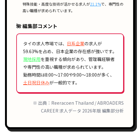
特殊技能・高度な技術が活かせる
求人が
21.1%
で、
専門性の
高い職種
が求められています。
🌺 編集部コメント
タイの求人市場では、
日系企業
の求人が
59.63%
を占め、
日本企業の存在感
が強いです。
現地採用
を重視する傾向があり、
管理職経験者
や
専門性の高い職種
が求められています。
勤務時間は
8:00〜17:00
や
9:00〜18:00
が多く、
土日祝日休み
が一般的です。
※ 出典：Reeracoen Thailand / ABROADERS
CAREER 求人データ 2026年版 編集部分析