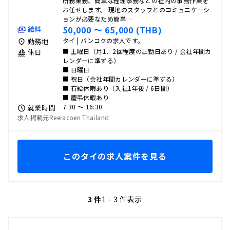
所務業務、簡単な経理事務などの社内の事務作業を
お任せします。 現地のスタッフとのコミュニケーシ
ョンが必要なため簡単…
50,000 〜 65,000 (THB)
給料
タイ | バンコクの求人です。
勤務地
■ 土曜日（月1、2回程度の出勤日あり / 会社年間カ
休日
レンダーに準ずる）
■ 日曜日
■ 祝日（会社年間カレンダーに準ずる）
■ 有給休暇あり（入社1年後 / 6日間）
■ 慶弔休暇あり
7:30 〜 16:30
就業時間
求人掲載元Reeracoen Thailand
このタイの求人案件を見る
3 件
1 - 3 件表示