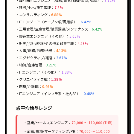
・設計開発エンジニア（機械/電気/制御/金型/R&D）：
8.72%
・建設/土木/施工管理：
7.8%
・コンサルティング：
6.88%
・ITエンジニア（オープン系/汎用系）：
6.42%
・工場管理/生産管理/購買調達/メンテナンス：
6.42%
・製造業エンジニア（その他）：
5.05%
・財務/会計/経理/その他金融専門職：
4.59%
・人事/総務/労務/法務：
4.13%
・エグゼクティブ/経営：
3.67%
・物流/倉庫管理：
3.21%
・ITエンジニア（その他）：
1.38%
・クリエイティブ職：
1.38%
・医療/介護職：
0.46%
・ITエンジニア（インフラ系・社内SE）：
0.46%
💰 平均給与レンジ
・営業/セールスエンジニア：
70,000 〜 110,000 (THB)
・企画/事務/マーケティング/PR：
70,000 〜 110,000