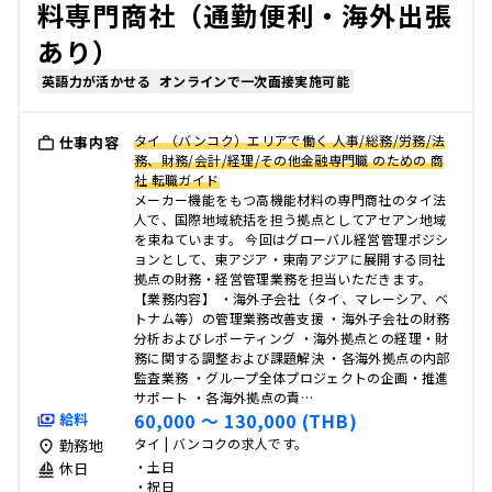
料専門商社（通勤便利・海外出張
あり）
英語力が活かせる
オンラインで一次面接実施可能
タイ （バンコク）エリアで働く 人事/総務/労務/法
仕事内容
務、財務/会計/経理/その他金融専門職 のための 商
社 転職ガイド
メーカー機能をもつ高機能材料の専門商社のタイ法
人で、国際地域統括を担う拠点としてアセアン地域
を束ねています。 今回はグローバル経営管理ポジシ
ョンとして、東アジア・東南アジアに展開する同社
拠点の財務・経営管理業務を担当いただきます。
【業務内容】 ・海外子会社（タイ、マレーシア、ベ
トナム等）の管理業務改善支援 ・海外子会社の財務
分析およびレポーティング ・海外拠点との経理・財
務に関する調整および課題解決 ・各海外拠点の内部
監査業務 ・グループ全体プロジェクトの企画・推進
サポート ・各海外拠点の責…
60,000 〜 130,000 (THB)
給料
タイ | バンコクの求人です。
勤務地
・土日
休日
・祝日