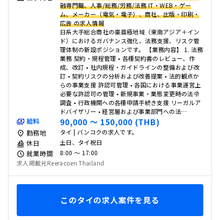
融専門職、人事/総務/労務/法務 IT・WEB・ゲー
ム、メーカー（電気・電子）、商社、出版・印刷・
広告 の求人情報
日系大手総合商社の豪亜極地域（東南アジア＋イン
ド）におけるガバナンス強化、法務支援、リスク管
理体制の新設ポジションです。 【業務内容】 1. 法務
業務 契約・規程管理 • 各種契約書のレビュー、作
成、改訂 • 社内規程・ガイドラインの整備および改
訂 • 契約リスクの分析および改善提案 • 法的観点か
らの事業支援 許認可管理 • 各国における事業運営上
必要な許認可の管理 • 新規事業・業態変更時の法令
調査 • 行政機関への各種申請手続き支援 リーガルア
ドバイザリー • 経営層および事業部門への法…
90,000 〜 150,000 (THB)
給料
タイ | バンコクの求人です。
勤務地
土日、タイ祝日
休日
8:00 〜 17:00
就業時間
求人掲載元Reeracoen Thailand
このタイの求人案件を見る