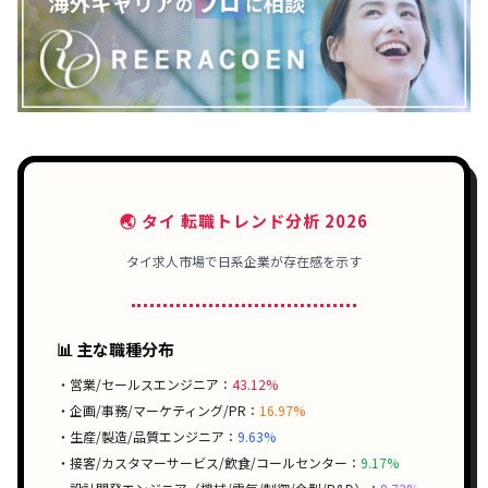
🌏 タイ 転職トレンド分析 2026
タイ求人市場で
日系企業
が存在感を示す
📊 主な職種分布
・営業/セールスエンジニア：
43.12%
・企画/事務/マーケティング/PR：
16.97%
・生産/製造/品質エンジニア：
9.63%
・接客/カスタマーサービス/飲食/コールセンター：
9.17%