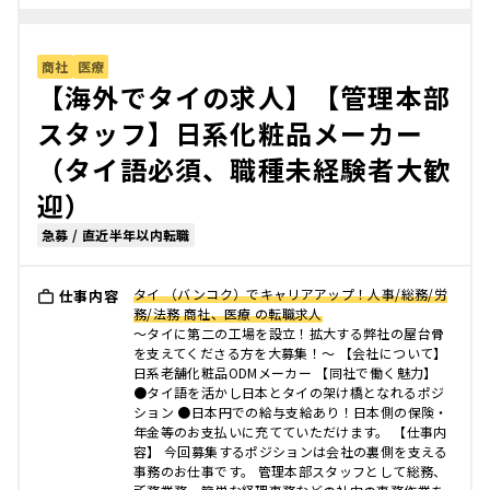
商社
医療
【海外でタイの求人】【管理本部
スタッフ】日系化粧品メーカー
（タイ語必須、職種未経験者大歓
迎）
急募 / 直近半年以内転職
タイ （バンコク）でキャリアアップ！人事/総務/労
仕事内容
務/法務 商社、医療 の転職求人
〜タイに第二の工場を設立！拡大する弊社の屋台骨
を支えてくださる方を大募集！〜 【会社について】
日系老舗化粧品ODMメーカー 【同社で働く魅力】
●タイ語を活かし日本とタイの架け橋となれるポジ
ション ●日本円での給与支給あり！日本側の保険・
年金等のお支払いに充てていただけます。 【仕事内
容】 今回募集するポジションは会社の裏側を支える
事務のお仕事です。 管理本部スタッフとして総務、