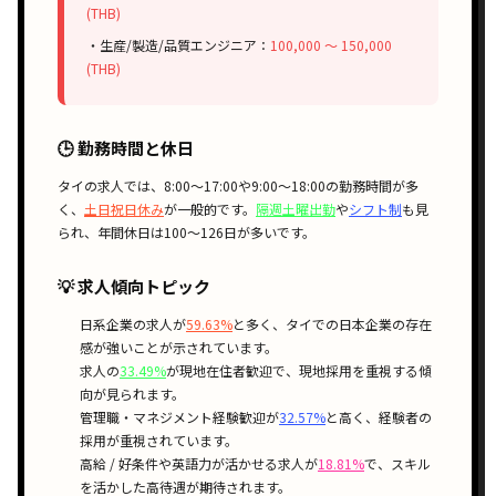
(THB)
・生産/製造/品質エンジニア：
100,000 〜 150,000
(THB)
🕒 勤務時間と休日
タイの求人では、
8:00〜17:00
や
9:00〜18:00
の勤務時間が多
く、
土日祝日休み
が一般的です。
隔週土曜出勤
や
シフト制
も見
られ、年間休日は100〜126日が多いです。
💡 求人傾向トピック
日系企業
の求人が
59.63%
と多く、タイでの
日本企業の存在
感
が強いことが示されています。
求人の
33.49%
が
現地在住者歓迎
で、
現地採用
を重視する傾
向が見られます。
管理職・マネジメント経験歓迎
が
32.57%
と高く、
経験者の
採用
が重視されています。
高給 / 好条件
や
英語力が活かせる
求人が
18.81%
で、
スキル
を活かした高待遇
が期待されます。