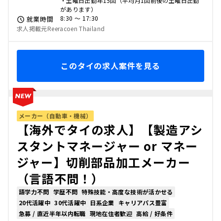
・土曜日出勤年15回（平均月1回前後の土曜日出勤
があります）
8:30 〜 17:30
就業時間
求人掲載元Reeracoen Thailand
このタイの求人案件を見る
メーカー（自動車・機械）
【海外でタイの求人】【製造アシ
スタントマネージャー or マネー
ジャー】切削部品加工メーカー
（言語不問！）
語学力不問
学歴不問
特殊技能・高度な技術が活かせる
20代活躍中
30代活躍中
日系企業
キャリアパス豊富
急募 / 直近半年以内転職
現地在住者歓迎
高給 / 好条件