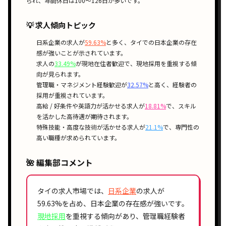
られ、年間休日は100〜126日が多いです。
💡 求人傾向トピック
日系企業
の求人が
59.63%
と多く、タイでの
日本企業の存在
感
が強いことが示されています。
求人の
33.49%
が
現地在住者歓迎
で、
現地採用
を重視する傾
向が見られます。
管理職・マネジメント経験歓迎
が
32.57%
と高く、
経験者の
採用
が重視されています。
高給 / 好条件
や
英語力が活かせる
求人が
18.81%
で、
スキル
を活かした高待遇
が期待されます。
特殊技能・高度な技術が活かせる
求人が
21.1%
で、
専門性の
高い職種
が求められています。
🌺 編集部コメント
タイの求人市場では、
日系企業
の求人が
59.63%
を占め、
日本企業の存在感
が強いです。
現地採用
を重視する傾向があり、
管理職経験者