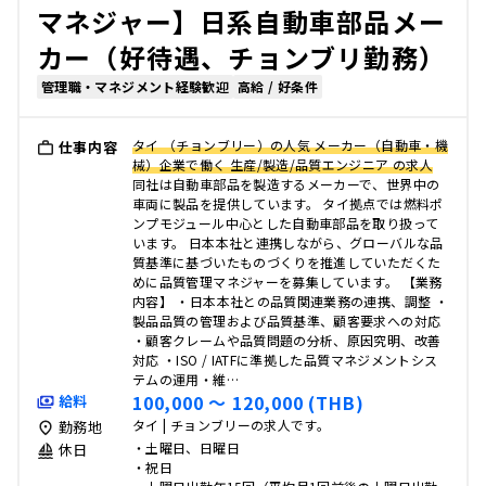
マネジャー】日系自動車部品メー
カー（好待遇、チョンブリ勤務）
管理職・マネジメント経験歓迎
高給 / 好条件
タイ （チョンブリー）の人気 メーカー（自動車・機
仕事内容
械）企業で働く 生産/製造/品質エンジニア の求人
同社は自動車部品を製造するメーカーで、世界中の
車両に製品を提供しています。 タイ拠点では燃料ポ
ンプモジュール中心とした自動車部品を取り扱って
います。 日本本社と連携しながら、グローバルな品
質基準に基づいたものづくりを推進していただくた
めに品質管理マネジャーを募集しています。 【業務
内容】 ・日本本社との品質関連業務の連携、調整 ・
製品品質の管理および品質基準、顧客要求への対応
・顧客クレームや品質問題の分析、原因究明、改善
対応 ・ISO / IATFに準拠した品質マネジメントシス
テムの運用・維…
100,000 〜 120,000 (THB)
給料
タイ | チョンブリーの求人です。
勤務地
・土曜日、日曜日
休日
・祝日