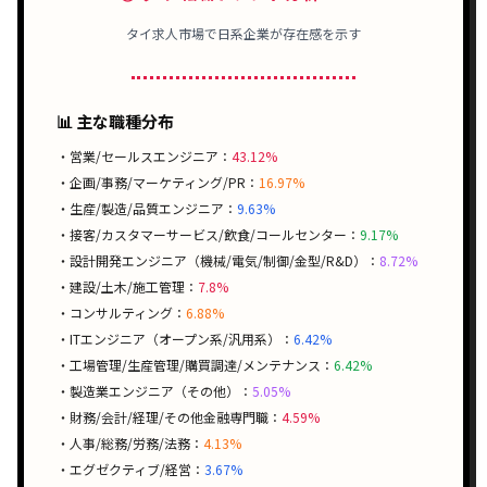
タイ求人市場で
日系企業
が存在感を示す
📊 主な職種分布
・営業/セールスエンジニア：
43.12%
・企画/事務/マーケティング/PR：
16.97%
・生産/製造/品質エンジニア：
9.63%
・接客/カスタマーサービス/飲食/コールセンター：
9.17%
・設計開発エンジニア（機械/電気/制御/金型/R&D）：
8.72%
・建設/土木/施工管理：
7.8%
・コンサルティング：
6.88%
・ITエンジニア（オープン系/汎用系）：
6.42%
・工場管理/生産管理/購買調達/メンテナンス：
6.42%
・製造業エンジニア（その他）：
5.05%
・財務/会計/経理/その他金融専門職：
4.59%
・人事/総務/労務/法務：
4.13%
・エグゼクティブ/経営：
3.67%