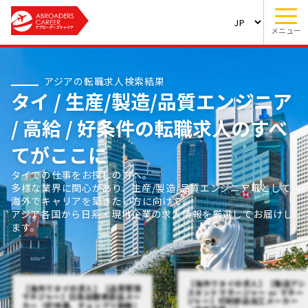
メニュー
アジアの転職求人検索結果
タイ / 生産/製造/品質エンジニア
/ 高給 / 好条件の転職求人のすべ
てがここに
タイでの仕事をお探しの方へ。
多様な業界に関心があり、生産/製造/品質エンジニア職として
海外でキャリアを築きたい方に向けて、
アジア各国から日系・現地企業の求人情報を厳選してお届けし
ます。
【海外でタイの求人】【製造アシ
【海外でタイの求人】【品質管理
スタントマネージャー or マネー
マネジャー】日系自動車部品メー
ジャー】切削部品加工メーカー
カー（好待遇、チョンブリ勤務）