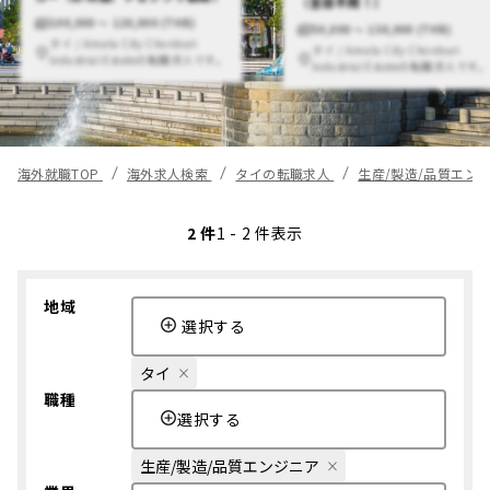
（言語不問！）
100,000 〜 120,000 (THB)
50,000 〜 150,000 (THB)
タイ / Amata City Chonburi
タイ / Amata City Chonburi
Industrial Estateの転職求人です。
Industrial Estateの転職求人です。
海外就職TOP
海外求人検索
タイの転職求人
生産/製造/品質エン
2 件
1 - 2 件表示
地域
選択する
タイ
職種
選択する
生産/製造/品質エンジニア