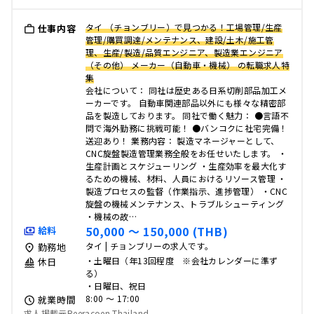
タイ （チョンブリー）で見つかる！工場管理/生産
仕事内容
管理/購買調達/メンテナンス、建設/土木/施工管
理、生産/製造/品質エンジニア、製造業エンジニア
（その他） メーカー（自動車・機械） の転職求人特
集
会社について： 同社は歴史ある日系切削部品加工メ
ーカーです。 自動車関連部品以外にも様々な精密部
品を製造しております。 同社で働く魅力： ●言語不
問で海外勤務に挑戦可能！ ●バンコクに社宅完備！
送迎あり！ 業務内容： 製造マネージャーとして、
CNC旋盤製造管理業務全般をお任せいたします。 ・
生産計画とスケジューリング ・生産効率を最大化す
るための機械、材料、人員におけるリソース管理 ・
製造プロセスの監督（作業指示、進捗管理） ・CNC
旋盤の機械メンテナンス、トラブルシューティング
・機械の故…
50,000 〜 150,000 (THB)
給料
タイ | チョンブリーの求人です。
勤務地
・土曜日（年13回程度 ※会社カレンダーに準ず
休日
る）
・日曜日、祝日
8:00 〜 17:00
就業時間
求人掲載元Reeracoen Thailand