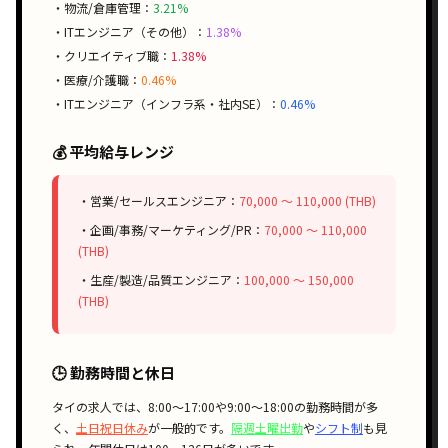
・物流/倉庫管理：
3.21%
・ITエンジニア（その他）：
1.38%
・クリエイティブ職：
1.38%
・医療/介護職：
0.46%
・ITエンジニア（インフラ系・社内SE）：
0.46%
💰 平均給与レンジ
・営業/セールスエンジニア：
70,000 〜 110,000 (THB)
・企画/事務/マーケティング/PR：
70,000 〜 110,000
(THB)
・生産/製造/品質エンジニア：
100,000 〜 150,000
(THB)
🕒 勤務時間と休日
タイの求人では、
8:00〜17:00
や
9:00〜18:00
の勤務時間が多
く、
土日祝日休み
が一般的です。
隔週土曜出勤
や
シフト制
も見