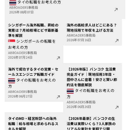
タイの転職をお考えの方
ABROADERS事務局
2026年08月07日
シンガポール海外転職、昇給の
海外の高給求人はどこにある？
実態は？月給相場とビザ最新基
現地採用で年収を上げる方法
準を解説
ABROADERS事務局
2026年07月16日
シンガポールの転職を
お考えの方
ABROADERS事務局
2026年07月24日
海外で成功するタイの営業・セ
【2026年版】バンコク 生活費
ールスエンジニア転職ガイド
完全ガイド｜現地採用3年目・
田中さんに密着！安さと賢い節
タイの転職をお考えの
約法を徹底解説
方
タイの転職をお考えの
ABROADERS事務局
2026年06月27日
方
ABROADERS事務局
2026年06月26日
タイのMD・経営幹部への海外
【2026年最新】バンコクの生
転職｜給与相場と求められるス
活費は実際いくら？3人家族の
キルを解説
リアルな家計を実額で公開