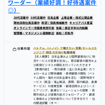
ワーダー（業績好調！好待遇案件
◎）
20代活躍中
30代活躍中
日系企業
上場企業・株式公開企業
現地採用社員活躍中
幹部 / 役員候補案件
キャリアパス豊富
オンラインで一次面接実施可能
急募 / 直近半年以内転職
管理職・マネジメント経験歓迎
高給 / 好条件
ベトナム （ハノイ）で働きたい 営業/セールスエ
仕事内容
ンジニア 物流 の方向け転職情報
【求人概要】 日本企業および国際顧客向けに物
流サービスの営業を担当し、既存顧客の維持およ
び新規ビジネスの開拓を行っていただきます
【業務内容】 ・既存顧客（主に日系企業）のフ
ォローおよび関係構築 ・新規顧客の開拓（ベト
ナム国内・海外の日系企業を含む ・国際物流サ
ービス（航空・海上輸送、通関、国内輸送、倉庫
サービス）の提案営業 ・顧客訪問およびニーズ
ヒアリング、最適なソリューションの提案 ・見
積作成および提案内容のフォローアップ ・顧客
と価格および契約条件について交渉を行う ・社
内関連部署（オペ…