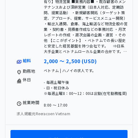
有り】物流営業 ■業務内容■ ・既存顧客のメン
テナンスおよび深耕営業（日本人対応、定期訪
問、提案活動） ・新規顧客開拓（ターゲット策
定、アプローチ、提案、サービスメニュー開発）
・輸出入通関、倉庫、海上輸送など物流全般の営
業 ・契約書・見積書作成などの事務対応 ・月次
レポートの作成 ・週次会議の企画・運営 ・その
他 【ここがポイント】 ・ベトナムでの長い歴史
と安定した経営基盤を持つ会社です。 ⇒日系
大手企業とベトナムローカル企業の合弁です。…
2,000 〜 2,500 (USD)
給料
ベトナム | ハノイの求人です。
勤務地
休日
- 毎週土曜午後
- 日・祝日休み
※毎週土曜8：00～12：00は出勤(在宅勤務推奨)
就業時間
8:00 〜 17:00
求人掲載元Reeracoen Vietnam