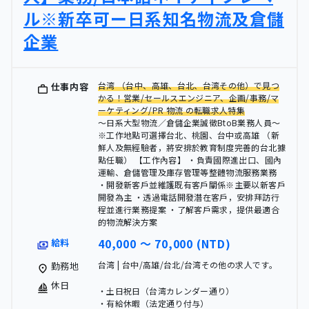
ル※新卒可ー日系知名物流及倉儲
企業
台湾 （台中、高雄、台北、台湾その他）で見つ
仕事内容
かる！営業/セールスエンジニア、企画/事務/マ
ーケティング/PR 物流 の転職求人特集
～日系大型物流／倉儲企業誠徵BtoB業務人員～
※工作地點可選擇台北、桃園、台中或高雄 （新
鮮人及無經驗者，將安排於教育制度完善的台北據
點任職） 【工作內容】 ・負責國際進出口、國內
運輸、倉儲管理及庫存管理等整體物流服務業務
・開發新客戶並維護既有客戶關係※主要以新客戶
開發為主 ・透過電話開發潛在客戶，安排拜訪行
程並進行業務提案 ・了解客戶需求，提供最適合
的物流解決方案
40,000 〜 70,000 (NTD)
給料
台湾 | 台中/高雄/台北/台湾その他の求人です。
勤務地
休日
・土日祝日（台湾カレンダー通り）
・有給休暇（法定通り付与）