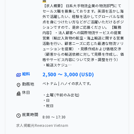
報
【求人概要】 日系大手物流企業の物流部門にて
セールス職を募集しております。英語を活かし海
外で活躍したい、経験を活かしてグローバルな視
点を身につけたい方などがご活躍いただけるポジ
ションですので、是非ご応募ください。 【職務
内容】 ・法人顧客への国際物流サービスの提案
営業（輸出入貨物の航空・海上輸送に関する営業
活動を行い、顧客ニーズに応じた最適な物流ソリ
ューションを提案） ・見積作成および価格交渉
（顧客からの輸送依頼に対して見積を作成し、価
格やサービス内容について交渉・調整を行う）
・輸送スケジュ…
2,500 〜 3,000 (USD)
給料
ベトナム | ハノイの求人です。
勤務地
休日
・土曜 (午前のみ出社)
・日
・祝日
就業時間
8:00 〜 17:30
求人掲載元Reeracoen Vietnam