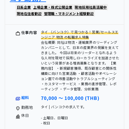
日系企業
上場企業・株式公開企業
現地採用社員活躍中
現地在住者歓迎
管理職・マネジメント経験歓迎
タイ （バンコク）で見つかる！営業/セールスエ
仕事内容
ンジニア 物流 の転職求人特集
会社概要: 同社は物流・運輸業界のリーディング
カンパニーとして、日本の産業界の発展を支えて
きました。 今回は将来のリーダーとなれるよう
な人材を現地で採用しローカライズを加速させた
いという背景がある増員募集となります。 【業
務内容】 ・新規顧客獲得、既存顧客との関係性
構築に向けた営業活動 ・顧客活動やオペレーシ
ョン面での改善活動やトラブルシューティング
・カスタマーサービス ・業務の進捗管理、レポ
ーティング ・データ管理、分析業務
70,000 〜 100,000 (THB)
給料
タイ | バンコクの求人です。
勤務地
休日
- 土曜日、日曜日
- 祝日