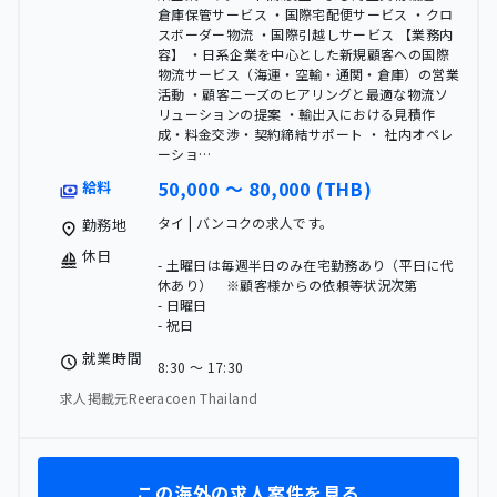
倉庫保管サービス ・国際宅配便サービス ・クロ
スボーダー物流 ・国際引越しサービス 【業務内
容】 ・日系企業を中心とした新規顧客への国際
物流サービス（海運・空輸・通関・倉庫）の営業
活動 ・顧客ニーズのヒアリングと最適な物流ソ
リューションの提案 ・輸出入における見積作
成・料金交渉・契約締結サポート ・ 社内オペレ
ーショ…
50,000 〜 80,000 (THB)
給料
タイ | バンコクの求人です。
勤務地
休日
- 土曜日は毎週半日のみ在宅勤務あり（平日に代
休あり） ※顧客様からの依頼等状況次第
- 日曜日
- 祝日
就業時間
8:30 〜 17:30
求人掲載元Reeracoen Thailand
この海外の求人案件を見る