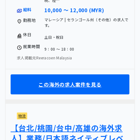
税、陸…
10,000 〜 12,000 (MYR)
給料
マレーシア | セランゴール州（その他）の求人で
勤務地
す。
休日
土日・祝日
就業時間
9：00 〜 18：00
求人掲載元Reeracoen Malaysia
この海外の求人案件を見る
物流
【台北/桃園/台中/高雄の海外求
人】業務/日本語ネイティブレベ