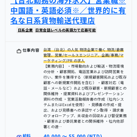
中国語・英語必須※／世界的に有
名な日系貨物輸送代理店
日系企業
日常会話レベルの英語力で応募可能
台湾 （台北）の人気 物流企業で働く 物流/倉庫
仕事内容
管理、営業/セールスエンジニア、企画/事務/マ
ーケティング/PR の求人
【業務内容】 ・市場動向および輸送・物流環境
の分析 ・顧客開拓、電話営業および訪問営業を
行い、案件を獲得する（新規顧客開拓および既存
顧客への新規案件開拓を含む） ・顧客対応（電
話・メールなど）および既存顧客・新規顧客との
関係維持 ・提案資料およびプレゼンテーション
資料の作成 ・営業活動報告書の作成（社内シス
テムまたはExcelを使用） ・見積書の作成・提
出、および見積書への承認サイン取得 ・請求書
のフォローアップ、未収金の回収および督促業務
・顧客および委託業者との関係維持 ・社内他部
署との連…
40,000 〜 55,000 (NTD)
給料