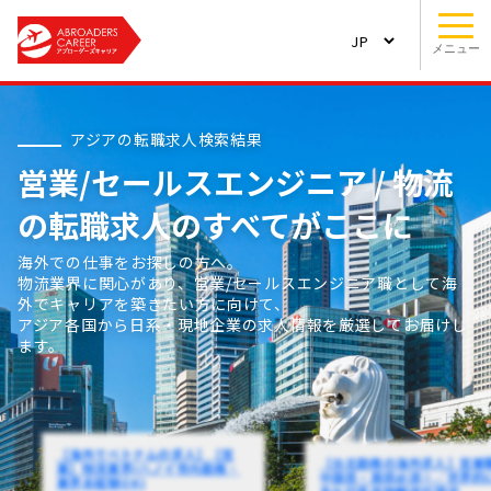
メニュー
アジアの転職求人検索結果
営業/セールスエンジニア / 物流
の転職求人のすべてがここに
海外での仕事をお探しの方へ。
物流業界に関心があり、営業/セールスエンジニア職として海
外でキャリアを築きたい方に向けて、
アジア各国から日系・現地企業の求人情報を厳選してお届けし
ます。
【海外でベトナムの求人】【営
【台北勤務の海外求人】営業
業】物流業界(ハノイ市内勤務・
中国語・英語必須※／世界的
業界未経験OK)
名な日系貨物輸送代理店