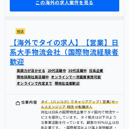
この海外の求人案件を見る
物流
【海外でタイの求人】【営業】日
系大手物流会社（国際物流経験者
歓迎
英語力が活かせる
20代活躍中
30代活躍中
日系企業
現地採用社員活躍中
オンラインで一次面接実施可能
オンラインで内定まで
現地在住者歓迎
タイ （バンコク）でキャリアアップ！営業/セー
仕事内容
ルスエンジニア 物流 の転職求人
同社は日系の国際物流企業でタイ国内で物流サー
ビスを提供しています。 タイ拠点は以下のよう
な事業活動を行っています。顧客の90%以上は日
系企業です。 ・国際航空および海上貨物輸送 ・