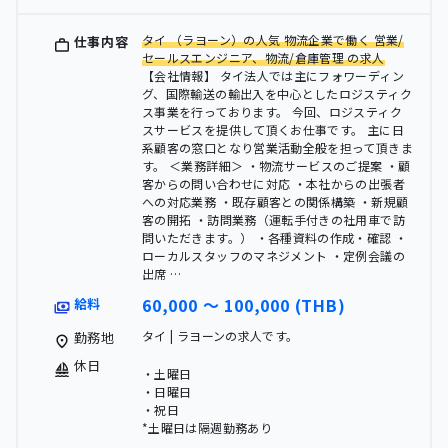
タイ （ラヨーン）の人気 物流企業で働く 営業/
仕事内容
セールスエンジニア、物流/倉庫管理 の求人
【会社情報】 タイ法人では主にフォワーディン
グ、国際輸送の輸出入を中心としたロジスティク
ス事業を行っております。 今回、ロジスティク
スサービスを提供して頂くお仕事です。 主に日
系顧客の窓口となり営業活動全般を担って頂きま
す。 ＜業務詳細＞ ・物流サービスのご提案 ・顧
客からの問い合わせに対応 ・本社からの出張者
への対応業務 ・既存顧客との関係構築 ・新規顧
客の開拓 ・訪問業務（運転手付きの社用車で訪
問いただきます。） ・各種資料の作成・確認 ・
ローカルスタッフのマネジメント ・定例会議の
出席 …
60,000 〜 100,000 (THB)
給料
タイ | ラヨーンの求人です。
勤務地
休日
・土曜日
・日曜日
・祝日
*土曜日は隔週勤務あり