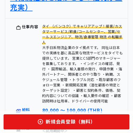
充実）
タイ （バンコク）でキャリアアップ！接客/カス
仕事内容
タマーサービス/飲食/コールセンター、営業/セ
ールスエンジニア、物流/倉庫管理 物流 の転職求
人
大手日系物流企業のタイ拠点です。 同社は日本
での実績を基に高品質な物流サービスをタイでも
提供しています。 営業とCS部門のマネージャー
を募集しております。 ・インボイスの確認、発
行 ・ 国際輸送、輸入書類の発行、申請作業 ・海
外パートナー、関係者とのやり取り ・納期、ス
ケジュール管理 ・トラブル対応 ・既存顧客のフ
ォロー営業 ・新規開拓営業（潜在顧客の特定と
ターゲット設定） ・顧客と契約条件、価格、契
約内容についての協議 ・輸入要件の確認 ・顧客
訪問時は社用車、ドライバーの使用可能
80,000 〜 100,000 (THB)
給料
タイ | バンコクの求人です。
勤務地
新規会員登録（無料）
休日
＜試用期間中＞