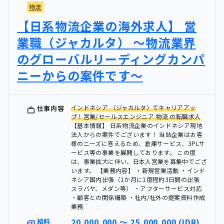
物流
【日系物流企業の海外求人】 営
業職（ジャカルタ） 〜物流業界
のグローバルリーディングカンパ
ニーからの案件です〜
インドネシア （ジャカルタ）でキャリアアッ
仕事内容
プ！営業/セールスエンジニア 物流 の転職求人
【基本情報】 日系物流企業のインドネシア現地
法人からの案件でございます！ 当該企業はお客
様のニーズに答えるため、倉庫サービス、3PLサ
ービス等の事業を展開しております。 この度
は、事業拡大に伴い、日本人営業を募集中でござ
います。 【業務内容】 ・新規営業活動 ・インド
ネシア国内出張（1か月に1度程約3日間の出張
スラバヤ、メダン等） ・アフターサービス対応
・顧客との関係構築 ・社内/社外の提案資料作成
業務
20,000,000 〜 25,000,000 (IDR)
給料