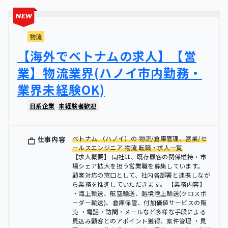
物流
【海外でベトナムの求人】【営
業】物流業界(ハノイ市内勤務・
業界未経験OK)
日系企業
未経験者歓迎
ベトナム （ハノイ）の 物流/倉庫管理、営業/セ
仕事内容
ールスエンジニア 物流 転職・求人一覧
【求人概要】 同社は、既存顧客の関係維持・市
場シェア拡大を担う営業職を募集しています。
顧客対応の窓口として、社内各部署と連携しなが
ら業務を推進していただきます。 【業務内容】
・海上輸送、航空輸送、越境陸上輸送(クロスボ
ーダー輸送)、倉庫保管、付加価値サービスの販
売 ・電話・訪問・メールなど多様な手段による
見込み顧客とのアポイント獲得、案件管理 ・見