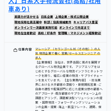
人】日系大手物流会社(高給/社用
車あり)
英語力が活かせる
日系企業
上場企業・株式公開企業
現地採用社員活躍中
幹部 / 役員候補案件
キャリアパス豊富
オンラインで一次面接実施可能
オンラインで内定まで
現地在住者歓迎
高給 / 好条件
管理職・マネジメント経験歓迎
マレーシア （セランゴール州（その他））の人
仕事内容
気 物流企業で働く 営業/セールスエンジニア の
求人
【企業情報】 当社は、世界各国に拠点を展開す
るグローバル物流企業です。 アジアエリアをは
じめとするグローバルな物流インフラとネットワ
ークを誇り、幅広い産業の物流・サプライチェー
ンを支えています。 【主な業務内容】 ・担当業
界における大手顧客の深掘り・新規開拓営業 -ご
自身の適性や配属部門に応じた産業分野の顧客へ
のアプローチ -既存顧客のサプライチェーン上の
課題ヒアリング、課題解決型ソリューションの提
案 ・国際物流・フォワーディングソリューショ
ンの企画・提案 -海上・航空フレート、通関、保