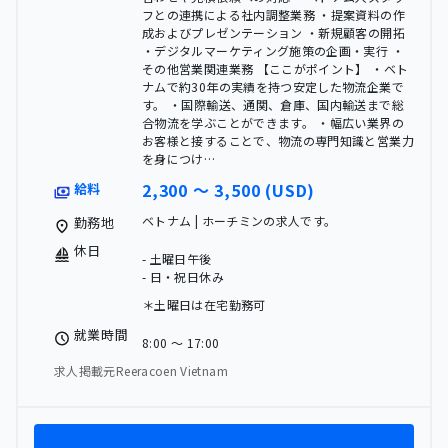
フとの連携による社内調整業務 ・提案資料の作
成およびプレゼンテーション ・新規顧客の開拓
・デジタルマーケティング施策の企画・実行 ・
その他営業関連業務 【ここがポイント】 ・ベト
ナムで約30年の実績を持つ安定した物流企業で
す。 ・国際輸送、通関、倉庫、国内輸送まで総
合物流を学ぶことができます。 ・幅広い業界の
お客様と接することで、物流の専門知識と営業力
を身につけ…
2,300 〜 3,500 (USD)
給料
ベトナム | ホーチミンの求人です。
勤務地
休日
- 土曜日午後
- 日・祝日休み
＊土曜日は在宅勤務可
就業時間
8:00 〜 17:00
求人掲載元Reeracoen Vietnam