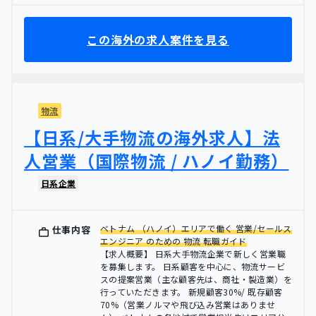
この海外の求人案件を見る
物流
【日系/大手物流の海外求人】法
人営業（国際物流 / ハノイ勤務）
日系企業
ベトナム （ハノイ）エリアで働く 営業/セールス
仕事内容
エンジニア のための 物流 転職ガイド
【求人概要】 日系大手物流企業で新しく営業職
を募集します。 日系顧客を中心に、物流サービ
スの提案営業（主な顧客先は、商社・製造業）を
行っていただきます。 新規顧客30%/ 既存顧客
70%（営業ノルマや飛び込み営業はありませ