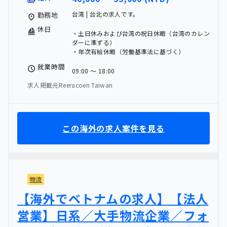
台湾 | 台北の求人です。
勤務地
休日
・土日休みおよび台湾の祝日休暇（台湾のカレン
ダーに準ずる）
・年次有給休暇（労働基準法に基づく）
就業時間
09:00 〜 18:00
求人掲載元Reeracoen Taiwan
この海外の求人案件を見る
物流
【海外でベトナムの求人】【法人
営業】日系／大手物流企業／フォ