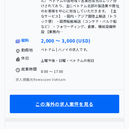
ん） ベトナムの各地域で営業担当先はエリア分
けされており、主にベトナム北部の製造業や商社
のお客様を中心に担当していただきます。 【主
なサービス】 ・国内・アジア圏陸上輸送（トラ
ック便） ・国際船舶輸送（コンテナ・バルク船
など） ・フォワーディング、倉庫、機械設備移
設 【業務内…
2,000 〜 3,000 (USD)
給料
ベトナム | ハノイの求人です。
勤務地
休日
土曜午後・日曜・ベトナムの祝日
就業時間
8:00 〜 17:00
求人掲載元Reeracoen Vietnam
この海外の求人案件を見る