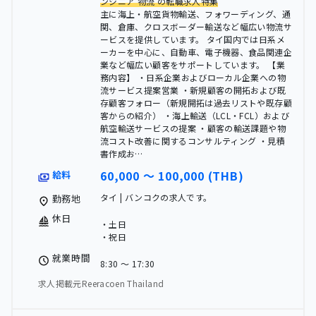
ンジニア 物流 の転職求人特集
主に海上・航空貨物輸送、フォワーディング、通
関、倉庫、クロスボーダー輸送など幅広い物流サ
ービスを提供しています。 タイ国内では日系メ
ーカーを中心に、自動車、電子機器、食品関連企
業など幅広い顧客をサポートしています。 【業
務内容】 ・日系企業およびローカル企業への物
流サービス提案営業 ・新規顧客の開拓および既
存顧客フォロー（新規開拓は過去リストや既存顧
客からの紹介） ・海上輸送（LCL・FCL）および
航空輸送サービスの提案 ・顧客の輸送課題や物
流コスト改善に関するコンサルティング ・見積
書作成お…
60,000 〜 100,000 (THB)
給料
タイ | バンコクの求人です。
勤務地
休日
・土日
・祝日
就業時間
8:30 〜 17:30
求人掲載元Reeracoen Thailand