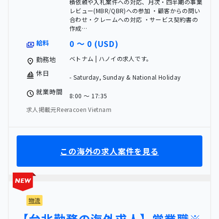
積依頼や入札案件への対応、月次・四半期の事業
レビュー(MBR/QBR)への参加 ・顧客からの問い
合わせ・クレームへの対応 ・サービス契約書の
作成…
0 〜 0 (USD)
給料
ベトナム | ハノイの求人です。
勤務地
休日
- Saturday, Sunday & National Holiday
就業時間
8:00 〜 17:35
求人掲載元Reeracoen Vietnam
この海外の求人案件を見る
物流
【台北勤務の海外求人】営業職※