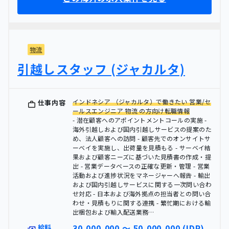
物流
引越しスタッフ (ジャカルタ)
インドネシア （ジャカルタ）で働きたい 営業/セ
仕事内容
ールスエンジニア 物流 の方向け転職情報
- 潜在顧客へのアポイントメントコールの実施 -
海外引越しおよび国内引越しサービスの提案のた
め、法人顧客への訪問 - 顧客先でのオンサイトサ
ーベイを実施し、出荷量を見積もる - サーベイ結
果および顧客ニーズに基づいた見積書の作成・提
出 - 営業データベースの正確な更新・管理 - 営業
活動および進捗状況をマネージャーへ報告 - 輸出
および国内引越しサービスに関する一次問い合わ
せ対応 - 日本および海外拠点の担当者との問い合
わせ・見積もりに関する連携 - 繁忙期における輸
出梱包および輸入配送業務…
30,000,000 〜 50,000,000 (IDR)
給料