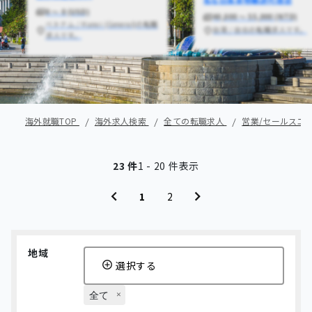
0 〜 0 (USD)
40,000 〜 55,000 (NTD)
ベトナム / Hanoi (General)の転職
台湾 / 台北の転職求人です。
求人です。
海外就職TOP
海外求人検索
全ての転職求人
営業/セールスエ
23 件
1 - 20 件表示
1
2
地域
選択する
全て