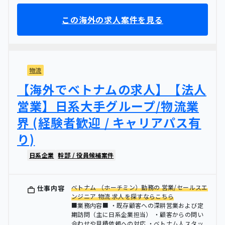
この海外の求人案件を見る
物流
【海外でベトナムの求人】【法人
営業】日系大手グループ/物流業
界 (経験者歓迎 / キャリアパス有
り)
日系企業
幹部 / 役員候補案件
ベトナム （ホーチミン）勤務の 営業/セールスエ
仕事内容
ンジニア 物流 求人を探すならこちら
■業務内容■ ・既存顧客への深耕営業および定
期訪問（主に日系企業担当） ・顧客からの問い
合わせや見積依頼への対応 ・ベトナム人スタッ