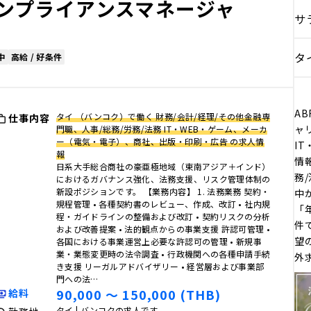
ンプライアンスマネージャ
サ
タ
中
高給 / 好条件
AB
タイ （バンコク）で働く 財務/会計/経理/その他金融専
仕事内容
ャ
門職、人事/総務/労務/法務 IT・WEB・ゲーム、メーカ
ー（電気・電子）、商社、出版・印刷・広告 の求人情
I
報
情
日系大手総合商社の豪亜極地域（東南アジア＋インド）
務/
におけるガバナンス強化、法務支援、リスク管理体制の
新設ポジションです。 【業務内容】 1. 法務業務 契約・
中
規程管理 • 各種契約書のレビュー、作成、改訂 • 社内規
「
程・ガイドラインの整備および改訂 • 契約リスクの分析
件
および改善提案 • 法的観点からの事業支援 許認可管理 •
望
各国における事業運営上必要な許認可の管理 • 新規事
業・業態変更時の法令調査 • 行政機関への各種申請手続
外
き支援 リーガルアドバイザリー • 経営層および事業部
門への法…
90,000 〜 150,000 (THB)
給料
タイ | バンコクの求人です。