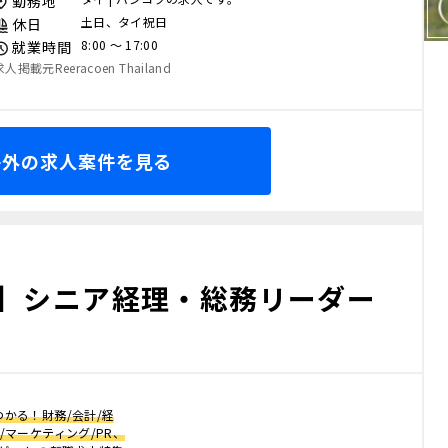
勤務地
土日、タイ祝日
休日
8:00 〜 17:00
就業時間
求人掲載元Reeracoen Thailand
海外の求人案件を見る
人】シニア経理・総務リーダー
かる！財務/会計/経
/マーケティング/PR、