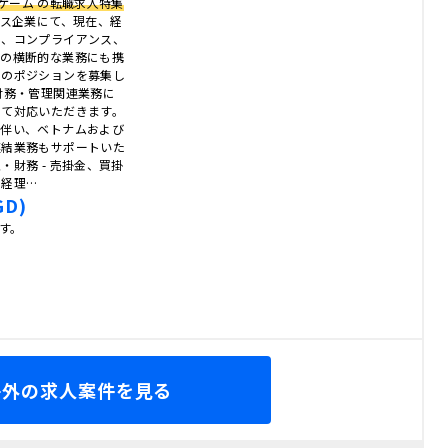
B・ゲーム の転職求人特集
ビス企業にて、現在、経
事、コンプライアンス、
どの横断的な業務にも携
ーのポジションを募集し
財務・管理関連業務に
して対応いただきます。
に伴い、ベトナムおよび
連結業務もサポートいた
理・財務 - 売掛金、買掛
常経理…
GD)
です。
海外の求人案件を見る