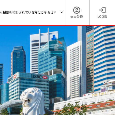
人掲載を検討されている方はこちら
LOGIN
会員登録
【日本語ネイティブレベル｜
求人】人事・労務担当者－日
・総務
アップ