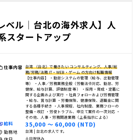
レベル｜台北の海外求人】人
系スタートアップ
台湾 （台北）で働きたい コンサルティング、人事/総
仕事内容
務/労務/法務 IT・WEB・ゲーム の方向け転職情報
【仕事内容】 ・勤怠システムの管理（給与、出勤管理
等） ・人事／労務業務全般（労働法令対応、勤怠、労
健保、給与計算、評価制度 等） ・採用・育成・定着に
関する企画および実行 ・社員フォローおよび労務管理
・給与、賞与計算 ・労働保険、健康保険、退職金に関
する各種手続き ・人事規程、社内制度、業務フローの
整備・改訂 ・労使トラブル、申立て案件の一次対応 ・
その他、人事・労務関連業務（上長指示による）
35,000 〜 60,000 (NTD)
給料
台湾 | 台北の求人です。
勤務地
土日祝休み
休日