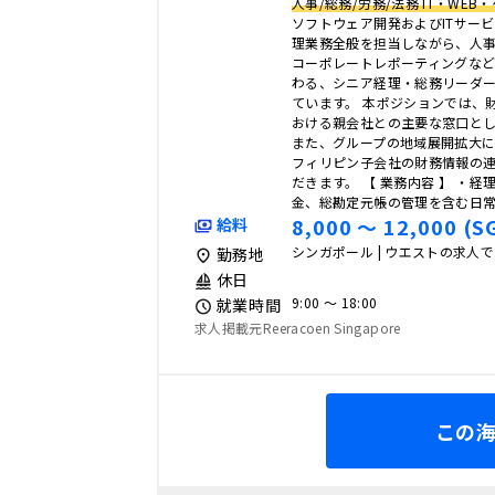
人事/総務/労務/法務 IT・WE
ソフトウェア開発およびITサー
理業務全般を担当しながら、人
コーポレートレポーティングな
わる、シニア経理・総務リーダ
ています。 本ポジションでは、
おける親会社との主要な窓口と
また、グループの地域展開拡大
フィリピン子会社の財務情報の
だきます。 【 業務内容 】 ・経
金、総勘定元帳の管理を含む日
8,000 〜 12,000 (S
給料
シンガポール | ウエストの求人
勤務地
休日
9:00 〜 18:00
就業時間
求人掲載元Reeracoen Singapore
この