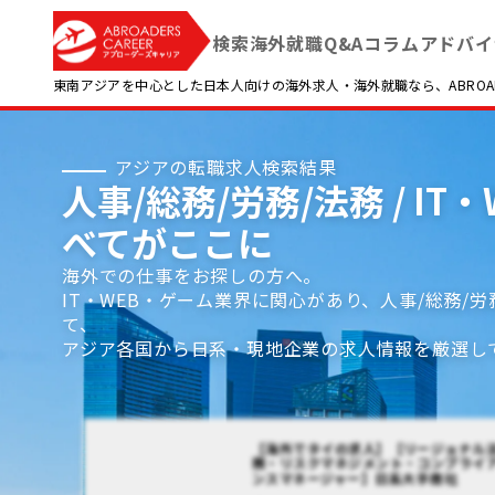
検索
海外就職Q&A
コラム
アドバイ
東南アジアを中心とした日本人向けの海外求人・海外就職なら、ABROADE
アジアの転職求人検索結果
人事/総務/労務/法務 / I
べてがここに
海外での仕事をお探しの方へ。
IT・WEB・ゲーム業界に関心があり、人事/総務/
て、
アジア各国から日系・現地企業の求人情報を厳選し
【海外でタイの求人】【リージョナル
務・リスクマネジメント・コンプライ
ンスマネージャー】日系大手商社