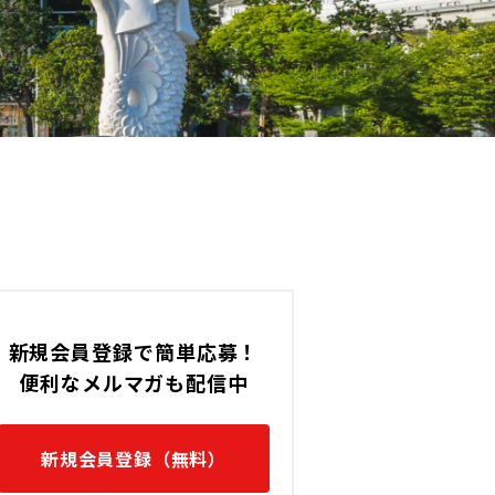
35,000 〜 60,000 (NTD)
台湾 / 神奈川,九州/沖縄,台北の
す。
新規会員登録で簡単応募！
便利なメルマガも配信中
新規会員登録（無料）