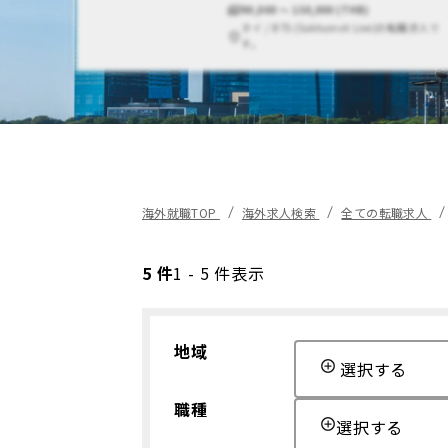
90,000 〜 150,000 (THB)
タイ / BTS (Sukhumvit Line)の転職求人で
す。
海外就職TOP
海外求人検索
全ての転職求人
5 件
1 - 5 件表示
地域
選択する
職種
選択する