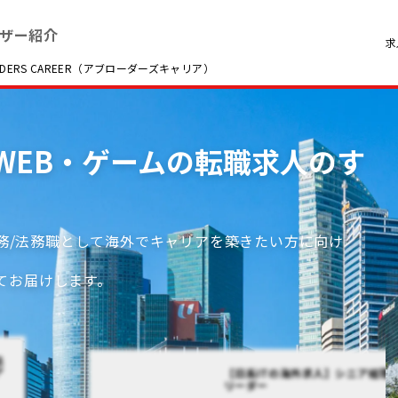
ザー紹介
求
RS CAREER（アブローダーズキャリア）
T・WEB・ゲームの転職求人のす
労務/法務職として海外でキャリアを築きたい方に向け
てお届けします。
法
ア
【日系ITの海外求人】シニア経理
リーダー