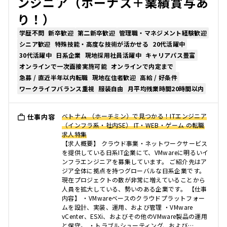
ンジニア（ボーナス＋業績賞与あ
り！）
学歴不問
新卒歓迎
第二新卒歓迎
管理職・マネジメント経験歓迎
シニア歓迎
特殊技能・高度な技術が活かせる
20代活躍中
30代活躍中
日系企業
現地採用社員活躍中
キャリアパス豊富
オンラインで一次面接実施可能
オンラインで内定まで
急募 / 直近半年以内転職
現地在住者歓迎
高給 / 好条件
ワークライフバランス重視
服装自由
月平均残業時間20時間以内
ベトナム （ホーチミン）で見つかる！ITエンジニア
仕事内容
（インフラ系・社内SE） IT・WEB・ゲーム の転職
求人特集
【求人概要】 クラウド事業・ネットワークサービス
を提供している日系IT企業にて、VMwareに明るいイ
ンフラエンジニアを募集しています。 ご紹介先はア
ジア全体に拠点を持つグローバルな日系企業です。
現在プロジェクトの数が非常に増えていることから
人員を拡大している、勢いのある企業です。 【仕事
内容】 ・VMwareベースのクラウドプラットフォー
ムを設計、実装、運用、および管理 ・VMware
vCenter、ESXi、およびその他のVMware製品の運用
と保守。 ・トラブルシューティング、および…