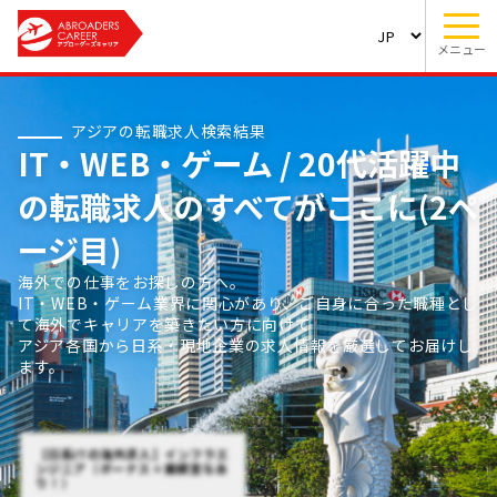
メニュー
アジアの転職求人検索結果
IT・WEB・ゲーム / 20代活躍中
の転職求人のすべてがここに(2ペ
ージ目)
海外での仕事をお探しの方へ。
IT・WEB・ゲーム業界に関心があり、ご自身に合った職種とし
て海外でキャリアを築きたい方に向けて
アジア各国から日系・現地企業の求人情報を厳選してお届けし
ます。
【日系ITの海外求人】インフラエ
ンジニア（ボーナス＋業績賞与あ
り！）