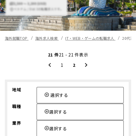
2,500 〜 3,200 (USD)
ベトナム / Dist 3の転職求人です。
海外就職TOP
海外求人検索
IT・WEB・ゲームの転職求人
20代活
21 件
21 - 21 件表示
1
2
地域
選択する
職種
選択する
業界
選択する