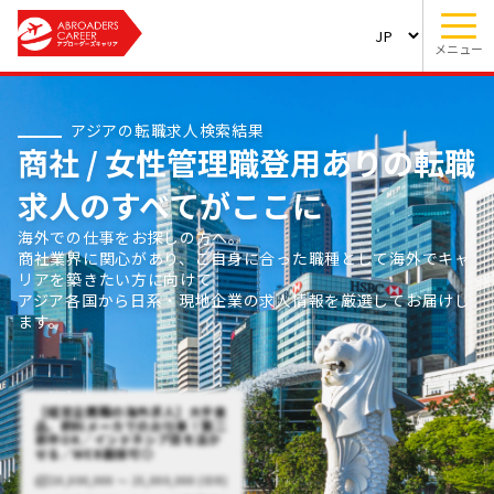
メニュー
アジアの転職求人検索結果
商社 / 女性管理職登用ありの転職
求人のすべてがここに
海外での仕事をお探しの方へ。
商社業界に関心があり、ご自身に合った職種として海外でキャ
リアを築きたい方に向けて
アジア各国から日系・現地企業の求人情報を厳選してお届けし
ます。
【経営企画職の海外求人】大手食
品、飲料メーカでのお仕事！第二
新卒OK／インドネシア語を活か
せる／WEB面接可◎
20,000,000 〜 25,000,000 (IDR)