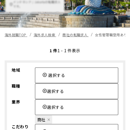
インドネシア / Jakartaの転職求人
です。
海外就職TOP
海外求人検索
商社の転職求人
女性管理職登用あり
1 件
1 - 1 件表示
地域
選択する
職種
選択する
業界
選択する
商社
こだわり