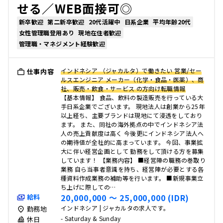
せる／WEB面接可◎
新卒歓迎
第二新卒歓迎
20代活躍中
日系企業
平均年齢20代
女性管理職登用あり
現地在住者歓迎
管理職・マネジメント経験歓迎
インドネシア （ジャカルタ）で働きたい 営業/セー
仕事内容
ルスエンジニア メーカー（化学・食品・医薬）、商
社、販売・飲食・サービス の方向け転職情報
【基本情報】 食品、飲料の製造販売を行っている大
手日系企業でございます。 現地法人は創業から25年
以上経ち、主要ブランドは現地にて浸透をしており
ます。 また、同社の海外拠点の中でインドネシア法
人の売上貢献度は高く 今後更にインドネシア法人へ
の期待値が全社的に高まっています。 今回、事業拡
大に伴い経営企画として 勤務をして頂ける方を募集
しています！ 【業務内容】 ■経営陣の職務の巻取り
業務 自ら当事者意識を持ち、経営陣が必要とする各
種資料作成業務の補助等を行います。 ■新規事業立
ち上げに際しての…
20,000,000 〜 25,000,000 (IDR)
給料
インドネシア | ジャカルタの求人です。
勤務地
- Saturday & Sunday
休日