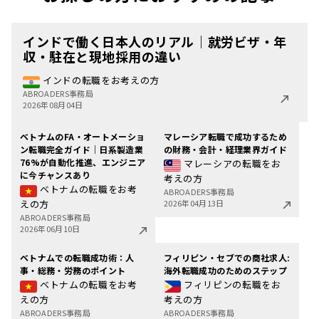
インドで働く日本人のリアル｜就労ビザ・年
収・駐在と現地採用の違い
インドの転職をお考えの方
ABROADERS事務局
2026年08月04日
ベトナムのFA・オートメーショ
マレーシア転職で成功するため
ン転職完全ガイド｜日系製造業
の財務・会計・経理業界ガイド
76%が自動化推進、エンジニア
マレーシアの転職をお
に今チャンスあり
考えの方
ベトナムの転職をお考
ABROADERS事務局
えの方
2026年04月13日
ABROADERS事務局
2026年06月10日
ベトナムでの転職成功術：人
フィリピン・セブでの商社求人:
事・総務・労務のポイント
海外転職成功のためのステップ
ベトナムの転職をお考
フィリピンの転職をお
えの方
考えの方
ABROADERS事務局
ABROADERS事務局