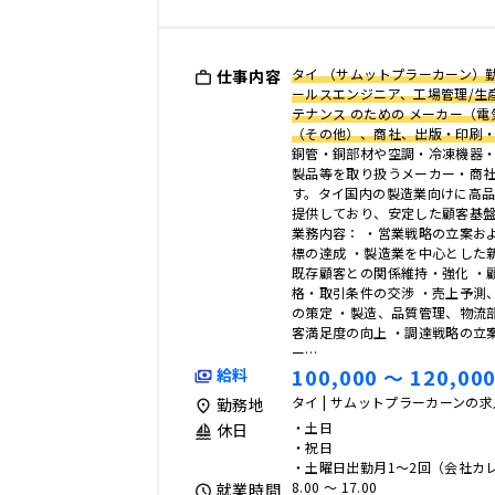
タイ （サムットプラーカーン）勤
仕事内容
ールスエンジニア、工場管理/生
テナンス のための メーカー（
（その他）、商社、出版・印刷・
銅管・銅部材や空調・冷凍機器
製品等を取り扱うメーカー・商
す。タイ国内の製造業向けに高
提供しており、安定した顧客基
業務内容： ・営業戦略の立案お
標の達成 ・製造業を中心とした
既存顧客との関係維持・強化 ・
格・取引条件の交渉 ・売上予測
の策定 ・製造、品質管理、物流
客満足度の向上 ・調達戦略の立
ー…
100,000 〜 120,000
給料
タイ | サムットプラーカーンの
勤務地
・土日
休日
・祝日
・土曜日出勤月1～2回（会社カ
8.00 〜 17.00
就業時間