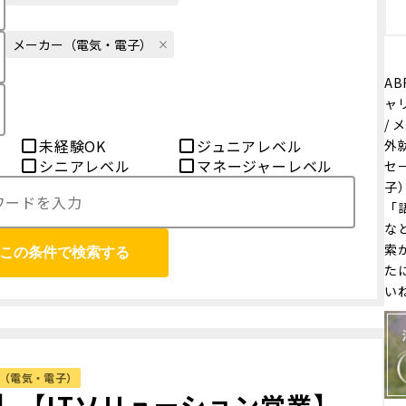
メーカー（電気・電子）
AB
ャ
/
未経験OK
ジュニアレベル
外
シニアレベル
マネージャーレベル
セ
子
「
な
索
この条件で検索する
た
い
（電気・電子）
】【ITソリューション営業】