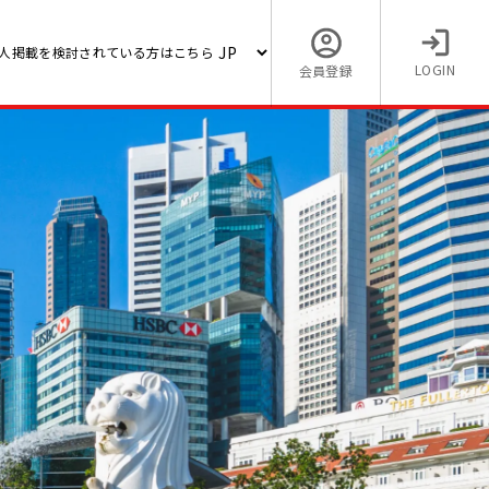
人掲載を検討されている方はこちら
LOGIN
会員登録
【海外でタイの求人】【ITソ
買ゼネ
ン営業】日系IT企業（バンコ
商社