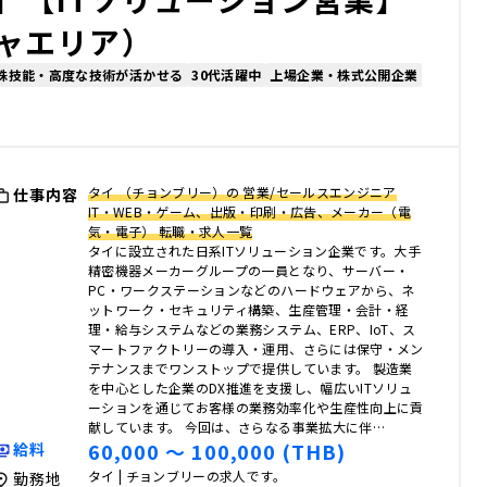
チャエリア）
殊技能・高度な技術が活かせる
30代活躍中
上場企業・株式公開企業
タイ （チョンブリー）の 営業/セールスエンジニア
仕事内容
IT・WEB・ゲーム、出版・印刷・広告、メーカー（電
気・電子） 転職・求人一覧
タイに設立された日系ITソリューション企業です。大手
精密機器メーカーグループの一員となり、サーバー・
PC・ワークステーションなどのハードウェアから、ネ
ットワーク・セキュリティ構築、生産管理・会計・経
理・給与システムなどの業務システム、ERP、IoT、ス
マートファクトリーの導入・運用、さらには保守・メン
テナンスまでワンストップで提供しています。 製造業
を中心とした企業のDX推進を支援し、幅広いITソリュ
ーションを通じてお客様の業務効率化や生産性向上に貢
献しています。 今回は、さらなる事業拡大に伴…
60,000 〜 100,000 (THB)
給料
タイ | チョンブリーの求人です。
勤務地