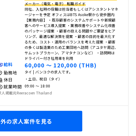
メーカー（電気・電子） 転職ガイド
同社、入社時の役職は担当者もしくはアシスタントマネ
ージャーを予定 オフィスはBTS Asoke駅から徒歩圏内
【業務内容】 ・既存顧客のシステムサポートや新規顧
客へのサービス導入提案 ・業務改善やシステム化改善
のパッケージ提案 ・顧客の抱える問題やご要望をヒア
リング、最適な解決策を提案 ・顧客の目的を最大化す
るため、コスト・運用のバランスを考えた提案 ・顧客
の多くは製造業のため工業団地へ訪問（アユタヤ周辺、
サムットプラカーン、アマタナコンなど） ・訪問時は
ドライバー付き社用車を利用
60,000 〜 120,000 (THB)
給料
タイ | バンコクの求人です。
勤務地
・土日、祝日（タイ）
休日
09:00 〜 18:00
就業時間
求人掲載元Reeracoen Thailand
海外の求人案件を見る