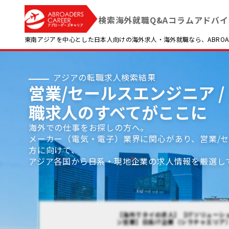
検索
海外就職Q&A
コラム
アドバイ
東南アジアを中心とした日本人向けの海外求人・海外就職なら、ABROADE
アジアの転職求人検索結果
営業/セールスエンジニア 
職求人のすべてがここに
海外での仕事をお探しの方へ。
メーカー（電気・電子）業界に関心があり、営業/
方に向けて、
アジア各国から日系・現地企業の求人情報を厳選し
【海外でタイの求人】【ITソリューシ
ン営業】日系IT企業（シラチャエリア