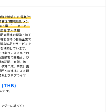
務を希望する 営業/セ
産管理/購買調達/メン
電気・電子）、メーカー
広告 求人情報
・配管関連の製造・加工
社機能を持つ日系企業で
品質な製品とサービスを
盤を構築しています。
よび実行による売上目
新規顧客の開拓および
顧客訪問、商談、価
、予算作成、事業計画
部門との連携による顧
案およびサプライヤ
 (THB)
求人です。
レンダーに基づく）