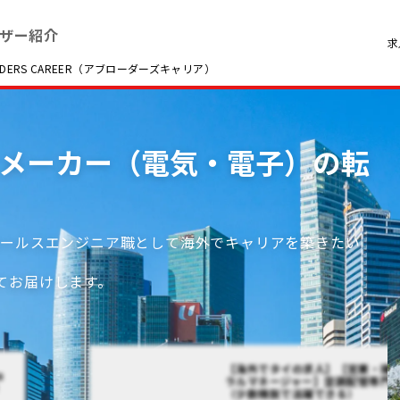
ザー紹介
求
RS CAREER（アブローダーズキャリア）
/ メーカー（電気・電子）の転
セールスエンジニア職として海外でキャリアを築きたい
てお届けします。
【海外でタイの求人】【営業・購
ョ
ラルマネージャー】空調配管専門
）
（少数精鋭で活躍できる）