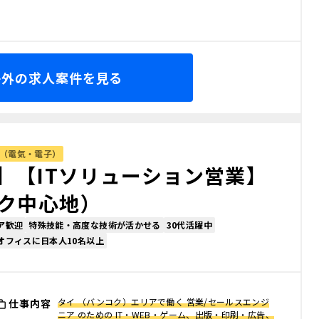
海外の求人案件を見る
（電気・電子）
】【ITソリューション営業】
コク中心地）
ア歓迎
特殊技能・高度な技術が活かせる
30代活躍中
オフィスに日本人10名以上
タイ （バンコク）エリアで働く 営業/セールスエンジ
仕事内容
ニア のための IT・WEB・ゲーム、出版・印刷・広告、