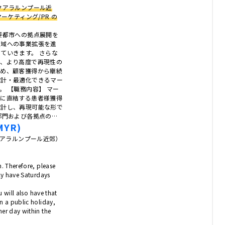
クアラルンプール近
ーケティング/PR の
要都市への拠点展開を
領域への事業拡張を進
ていきます。 さらな
し、より高度で再現性の
ため、顧客獲得から継続
設計・最適化できるマー
。 【職務内容】 マー
長に直結する患者様獲得
設計し、再現可能な形で
部門および各拠点の…
MYR)
クアラルンプール近郊）
h. Therefore, please
ily have Saturdays
ou will also have that
n a public holiday,
her day within the