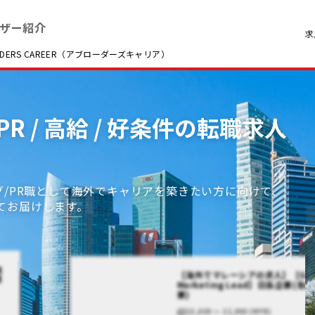
ザー紹介
求
RS CAREER（アブローダーズキャリア）
R / 高給 / 好条件の転職求人
グ/PR職として海外でキャリアを築きたい方に向けて、
てお届けします。
進
【海外でマレーシアの求人】【Gro
業
Marketing Lead】日系企業(急
業)
15,000 〜 22,000 (MYR)