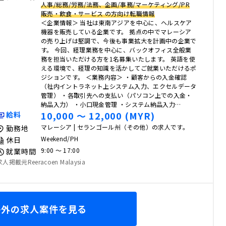
人事/総務/労務/法務、企画/事務/マーケティング/PR
販売・飲食・サービス の方向け転職情報
＜企業情報＞ 当社は東南アジアを中心に、ヘルスケア
機器を販売している企業です。 拠点の中でマレーシア
の売り上げは堅調で、今後も事業拡大を計画中の企業で
す。 今回、経理業務を中心に、バックオフィス全般業
務を担当いただける方を1名募集いたします。 英語を使
える環境で、経理の知識を活かしてご就業いただけるポ
ジションです。 ＜業務内容＞ ・顧客からの入金確認
（社内イントラネット上システム入力、エクセルデータ
管理） ・各取引先への支払い（パソコン上での入金・
納品入力） ・小口現金管理 ・システム納品入力…
10,000 〜 12,000 (MYR)
給料
マレーシア | セランゴール州（その他）の求人です。
勤務地
Weekend/PH
休日
9:00 〜 17:00
就業時間
求人掲載元Reeracoen Malaysia
海外の求人案件を見る