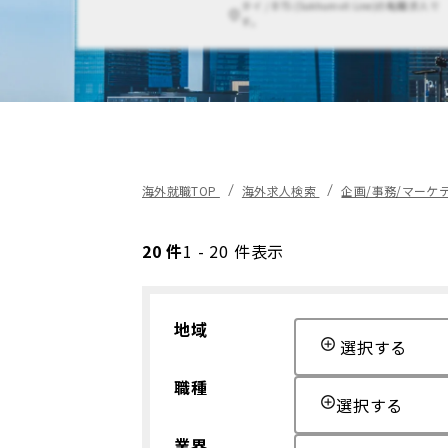
タイ / BTS (Sukhumvit Line)の転職求人で
す。
海外就職TOP
海外求人検索
企画/事務/マーケ
20 件
1 - 20 件表示
地域
選択する
職種
選択する
業界