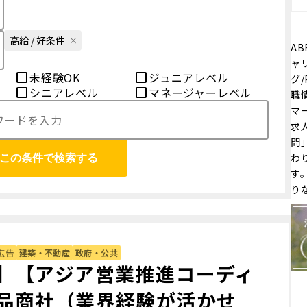
高給 / 好条件
AB
ャ
未経験OK
ジュニアレベル
グ/
シニアレベル
マネージャーレベル
職
マー
求
問
わ
この条件で検索する
す
り
広告
建築・不動産
政府・公共
】【アジア営業推進コーディ
品商社（業界経験が活かせ