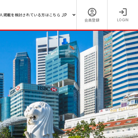
人掲載を検討されている方はこちら
LOGIN
会員登録
【経理・総務の海外求人】ヘ
wth
連リテール企業（好待遇）
成長企
10,000 〜 12,000 (MYR)
マレーシア / Kota Damansara/Pe