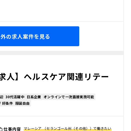
海外の求人案件を見る
求人】ヘルスケア関連リテー
迎
30代活躍中
日系企業
オンラインで一次面接実施可能
/ 好条件
服装自由
マレーシア （セランゴール州（その他））で働きたい
仕事内容