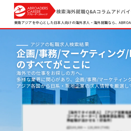
検索
海外就職Q&A
コラム
アドバイ
東南アジアを中心とした日本人向けの海外求人・海外就職なら、ABROADE
アジアの転職求人検索結果
企画/事務/マーケティング/P
のすべてがここに
海外での仕事をお探しの方へ。
多様な業界に関心があり、企画/事務/マーケティン
アジア各国から日系・現地企業の求人情報を厳選し
【海外でタイの求人】【アジア営業推
コーディネーター】自動車部品商社（
界経験が活かせる！好条件）
100,000 〜 120,000 (THB)