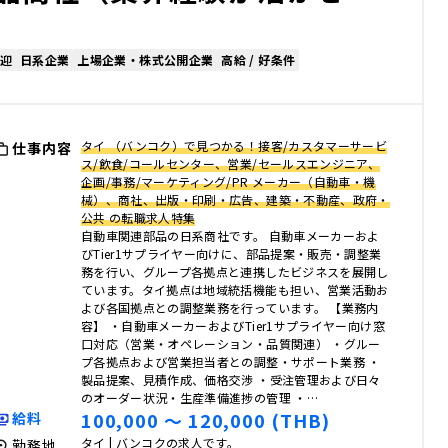
迎
日系企業
上場企業・株式公開企業
高給 / 好条件
タイ （バンコク）で見つかる！接客/カスタマーサービ
仕事内容
ス/飲食/コールセンター、営業/セールスエンジニア、
企画/事務/マーケティング/PR メーカー（自動車・機
械）、商社、出版・印刷・広告、建築・不動産、政府・
公共 の転職求人特集
自動車関連部品の日系商社です。 自動車メーカーおよ
びTier1サプライヤー向けに、部品提案・販売・調整業
務を行い、グループ各拠点と連携したビジネスを展開し
ています。タイ拠点は地域統括機能も担い、営業活動お
よび各国拠点との調整業務を行っています。 【業務内
容】 ・自動車メーカーおよびTier1サプライヤー向け窓
口対応（営業・オペレーション・品質関連） ・グルー
プ各拠点および営業担当者との調整・サポート業務 ・
製品提案、見積作成、価格交渉 ・受注管理および日々
のオーダー状況・生産準備進捗の管理 ・…
100,000 〜 120,000 (THB)
給料
タイ | バンコクの求人です。
勤務地