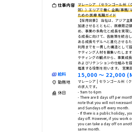
マレーシア （セランゴール州（
仕事内容
郊））エリアで働く 企画/事務/マ
ための 医療 転職ガイド
【採用背景】 当社は、アジア主
加速させるとともに、医療周辺
め、事業の多角化と成長を実現し
る成長に向けて、各施策を統合
ある成長モデルへと進化させる
利用までを一貫した構造として
ケティング人材を募集いたします
ケティングの観点から、事業成
およびリテンションの仕組みを
推進する役割を担います。 営業
15,000 〜 22,000 (
給料
マレーシア | セランゴール州（
勤務地
の求人です。
- 9am to 6pm
休日
- There are 8 days off per mont
note that you will not necessar
and Sundays off every month.
- If there is a public holiday, y
day off. However, if you work o
you can take a day off on anot
same month.