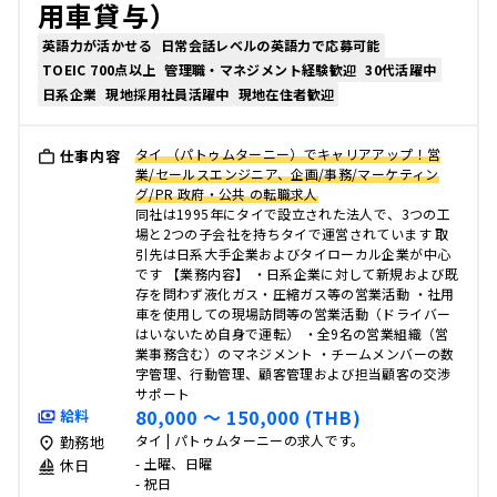
用車貸与）
英語力が活かせる
日常会話レベルの英語力で応募可能
TOEIC 700点以上
管理職・マネジメント経験歓迎
30代活躍中
日系企業
現地採用社員活躍中
現地在住者歓迎
タイ （パトゥムターニー）でキャリアアップ！営
仕事内容
業/セールスエンジニア、企画/事務/マーケティン
グ/PR 政府・公共 の転職求人
同社は1995年にタイで設立された法人で、3つの工
場と2つの子会社を持ちタイで運営されています 取
引先は日系大手企業およびタイローカル企業が中心
です 【業務内容】 ・日系企業に対して新規および既
存を問わず液化ガス・圧縮ガス等の営業活動 ・社用
車を使用しての現場訪問等の営業活動（ドライバー
はいないため自身で運転） ・全9名の営業組織（営
業事務含む）のマネジメント ・チームメンバーの数
字管理、行動管理、顧客管理および担当顧客の交渉
サポート
80,000 〜 150,000 (THB)
給料
タイ | パトゥムターニーの求人です。
勤務地
- 土曜、日曜
休日
- 祝日