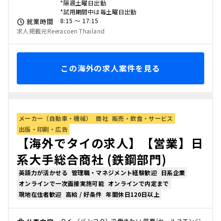
*隔週土曜日出勤
*試用期間中は毎土曜日出勤
8:15 〜 17:15
就業時間
求人掲載元Reeracoen Thailand
この海外の求人案件を見る
メーカー（自動車・機械）
商社
販売・飲食・サービス
出版・印刷・広告
【海外でタイの求人】【営業】日
系大手総合商社 (鉄鋼部門)
英語力が活かせる
管理職・マネジメント経験歓迎
日系企業
オンラインで一次面接実施可能
オンラインで内定まで
現地在住者歓迎
高給 / 好条件
年間休日120日以上
タイ （バンコク）で働きたい 営業/セールスエンジ