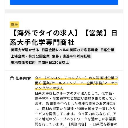
商社
【海外でタイの求人】【営業】日
系大手化学専門商社
英語力が活かせる
日常会話レベルの英語力で応募可能
日系企業
上場企業・株式公開企業
急募 / 直近半年以内転職
現地在住者歓迎
年間休日120日以上
タイ （バンコク、チョンブリー）の人気 商社企業で
仕事内容
働く 営業/セールスエンジニア、企画/事務/マーケテ
ィング/PR の求人
日系大手商社グループのタイ法人として、化学品・
電子材料・産業資材など幅広い商材を取り扱ってい
ます。 製造業を中心とした多様な業界のお客様に対
し、商材の提案から調達・物流支援まで一貫したサ
ービスを提供しています。 タイ国内のみならず、ア
ジア地域のグループネットワークを活かした事業展
開を行っています。 【業務内容】 ・日系既存顧客の