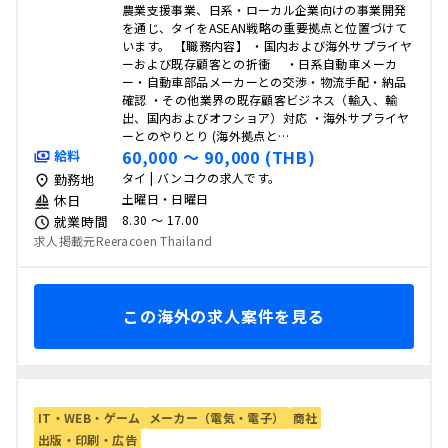
農業支援事業、日系・ローカル企業向けの事業開発
を通じ、タイをASEAN戦略の重要拠点と位置づけて
います。 【職務内容】 ・国内および海外サプライヤ
ーおよび既存顧客との折衝 ・日系自動車メーカ
ー・自動車部品メーカーとの交渉・物流手配・納品
確認 ・その他業界の既存顧客ビジネス（輸入、輸
出、国内およびオフショア）対応 ・海外サプライヤ
ーとのやりとり (海外拠点と…
60,000 〜 90,000 (THB)
給料
タイ | バンコクの求人です。
勤務地
土曜日・日曜日
休日
8.30 〜 17.00
就業時間
求人掲載元Reeracoen Thailand
この海外の求人案件を見る
IT・WEB・ゲーム
メーカー（電気・電子）
商社
出版・印刷・広告