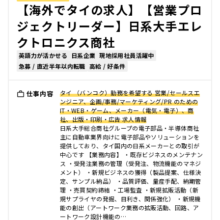
【海外でタイの求人】【営業プロ
ジェクトリーダー】日系大手エレ
クトロニクス商社
英語力が活かせる
日系企業
現地採用社員活躍中
急募 / 直近半年以内転職
高給 / 好条件
タイ （バンコク）勤務を希望する 営業/セールスエ
仕事内容
ンジニア、企画/事務/マーケティング/PR のための
IT・WEB・ゲーム、メーカー（電気・電子）、商
社、出版・印刷・広告 求人情報
日系大手総合商社グループの電子部品・半導体商社
主に自動車業界向けに電子部品やソリューションを
提供しており、タイ国内の日系メーカーとの取引が
中心です 【業務内容】 ・既存ビジネスのメンテナン
ス ・受発注業務の管理（受発注、物流機能のマネジ
メント） ・新規ビジネスの獲得（製品提案、仕様決
定、サンプル納品） ・品質評価、量産手配、納期管
理 ・売買契約締結 ・工場監査 ・新規拡販活動（新
規サプライヤの発掘、目利き、関係強化） ・新規機
能の創出（アートワーク業務の拡販活動、回路、ア
ートワーク設計機能の…