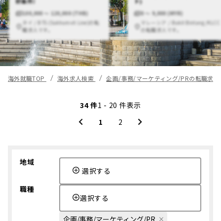
好条件）
ト)
100,000 〜 120,000 (THB)
0 〜 9,000 (MYR)
タイ / BTS (Sukhumvit Line)の転
マレーシア / Bukit Bintang/KLCC
職求人です。
の転職求人です。
海外就職TOP
海外求人検索
企画/事務/マーケティング/PRの転職求
34 件
1 - 20 件表示
1
2
地域
選択する
職種
選択する
企画/事務/マーケティング/PR