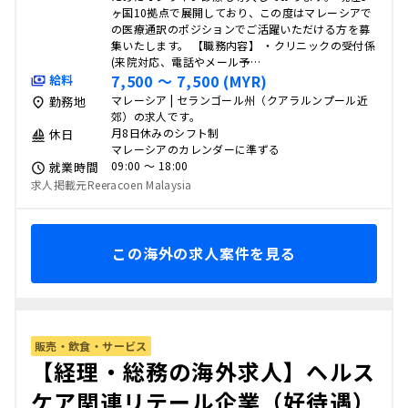
ヶ国10拠点で展開しており、この度はマレーシアで
の医療通訳のポジションでご活躍いただける方を募
集いたします。 【職務内容】 ・クリニックの受付係
(来院対応、電話やメール予…
7,500 〜 7,500 (MYR)
給料
マレーシア | セランゴール州（クアラルンプール近
勤務地
郊）の求人です。
月8日休みのシフト制
休日
マレーシアのカレンダーに準ずる
09:00 〜 18:00
就業時間
求人掲載元Reeracoen Malaysia
この海外の求人案件を見る
販売・飲食・サービス
【経理・総務の海外求人】ヘルス
ケア関連リテール企業（好待遇）