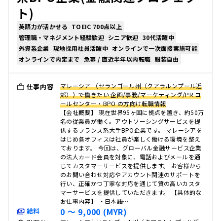
ト)
英語力が活かせる
TOEIC 700点以上
管理職・マネジメント経験歓迎
シニア歓迎
30代活躍中
外資系企業
現地採用社員活躍中
オンラインで一次面接実施可能
オンラインで内定まで
急募 / 直近半年以内転職
服装自由
マレーシア （セランゴール州（クアラルンプール近
仕事内容
郊））で働きたい 企画/事務/マーケティング/PR コ
ールセンター・BPO の方向け転職情報
【会社概要】 現在世界95ヶ国に拠点を置き、約50万
名の従業員が働く。アウトソーシングサービスを提
供するフランス系大手BPO企業です。 マレーシアを
はじめ各オフィスは社員が楽しく働ける環境を整え
ております。 今回は、グローバル金融サービス企業
の法人カード会員を対象に、電話およびメールを通
じてカスタマーサービスを提供します。 お客様から
のお問い合わせ対応やアカウント関連のサポートを
行い、正確かつ丁寧な対応を通じて質の高いカスタ
マーサービスを提供していただきます。 【具体的な
お仕事内容】 ・日本語…
0 〜 9,000 (MYR)
給料