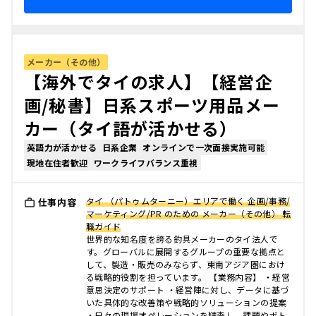
メーカー（その他）
【海外でタイの求人】【経営企
画/秘書】日系スポーツ用品メー
カー（タイ語が活かせる）
英語力が活かせる
日系企業
オンラインで一次面接実施可能
現地在住者歓迎
ワークライフバランス重視
タイ （パトゥムターニー）エリアで働く 企画/事務/
仕事内容
マーケティング/PR のための メーカー（その他） 転
職ガイド
世界的な知名度を誇る釣具メーカーのタイ法人で
す。グローバルに展開するグループの重要な拠点と
して、製造・販売のみならず、東南アジア圏におけ
る戦略的役割を担っています。 【業務内容】 ・経営
意思決定のサポート ・経営陣に対し、データに基づ
いた具体的な改善策や戦略的ソリューションの提案
・日々の現場オペレーションを精査し、課題やボト