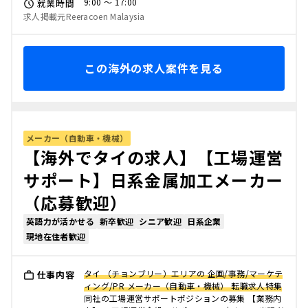
9:00 〜 17:00
就業時間
求人掲載元Reeracoen Malaysia
この海外の求人案件を見る
メーカー（自動車・機械）
【海外でタイの求人】【工場運営
サポート】日系金属加工メーカー
（応募歓迎）
英語力が活かせる
新卒歓迎
シニア歓迎
日系企業
現地在住者歓迎
タイ （チョンブリー）エリアの 企画/事務/マーケテ
仕事内容
ィング/PR メーカー（自動車・機械） 転職求人特集
同社の工場運営サポートポジションの募集 【業務内