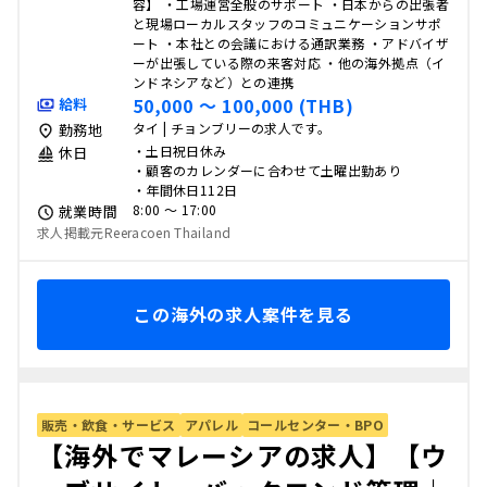
容】 ・工場運営全般のサポート ・日本からの出張者
と現場ローカルスタッフのコミュニケーションサポ
ート ・本社との会議における通訳業務 ・アドバイザ
ーが出張している際の来客対応 ・他の海外拠点（イ
ンドネシアなど）との連携
50,000 〜 100,000 (THB)
給料
タイ | チョンブリーの求人です。
勤務地
・土日祝日休み
休日
・顧客のカレンダーに合わせて土曜出勤あり
・年間休日112日
8:00 〜 17:00
就業時間
求人掲載元Reeracoen Thailand
この海外の求人案件を見る
販売・飲食・サービス
アパレル
コールセンター・BPO
【海外でマレーシアの求人】【ウ