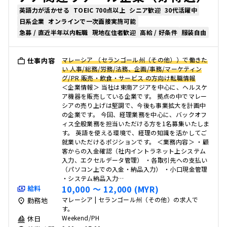
英語力が活かせる
TOEIC 700点以上
シニア歓迎
30代活躍中
日系企業
オンラインで一次面接実施可能
急募 / 直近半年以内転職
現地在住者歓迎
高給 / 好条件
服装自由
マレーシア （セランゴール州（その他））で働きた
仕事内容
い 人事/総務/労務/法務、企画/事務/マーケティン
グ/PR 販売・飲食・サービス の方向け転職情報
＜企業情報＞ 当社は東南アジアを中心に、ヘルスケ
ア機器を販売している企業です。 拠点の中でマレー
シアの売り上げは堅調で、今後も事業拡大を計画中
の企業です。 今回、経理業務を中心に、バックオフ
ィス全般業務を担当いただける方を1名募集いたしま
す。 英語を使える環境で、経理の知識を活かしてご
就業いただけるポジションです。 ＜業務内容＞ ・顧
客からの入金確認（社内イントラネット上システム
入力、エクセルデータ管理） ・各取引先への支払い
（パソコン上での入金・納品入力） ・小口現金管理
・システム納品入力…
10,000 〜 12,000 (MYR)
給料
マレーシア | セランゴール州（その他）の求人で
勤務地
す。
Weekend/PH
休日