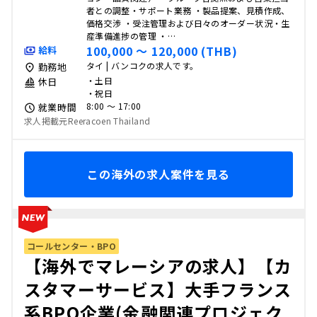
者との調整・サポート業務 ・製品提案、見積作成、
価格交渉 ・受注管理および日々のオーダー状況・生
産準備進捗の管理 ・…
100,000 〜 120,000 (THB)
給料
タイ | バンコクの求人です。
勤務地
・土日
休日
・祝日
8:00 〜 17:00
就業時間
求人掲載元Reeracoen Thailand
この海外の求人案件を見る
コールセンター・BPO
【海外でマレーシアの求人】【カ
スタマーサービス】大手フランス
系BPO企業(金融関連プロジェク