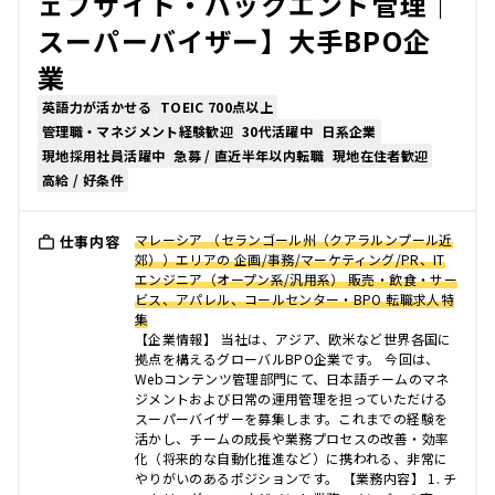
ェブサイト・バックエンド管理｜
スーパーバイザー】大手BPO企
業
英語力が活かせる
TOEIC 700点以上
管理職・マネジメント経験歓迎
30代活躍中
日系企業
現地採用社員活躍中
急募 / 直近半年以内転職
現地在住者歓迎
高給 / 好条件
マレーシア （セランゴール州（クアラルンプール近
仕事内容
郊））エリアの 企画/事務/マーケティング/PR、IT
エンジニア（オープン系/汎用系） 販売・飲食・サー
ビス、アパレル、コールセンター・BPO 転職求人特
集
【企業情報】 当社は、アジア、欧米など世界各国に
拠点を構えるグローバルBPO企業です。 今回は、
Webコンテンツ管理部門にて、日本語チームのマネ
ジメントおよび日常の運用管理を担っていただける
スーパーバイザーを募集します。これまでの経験を
活かし、チームの成長や業務プロセスの改善・効率
化（将来的な自動化推進など）に携われる、非常に
やりがいのあるポジションです。 【業務内容】 1. チ