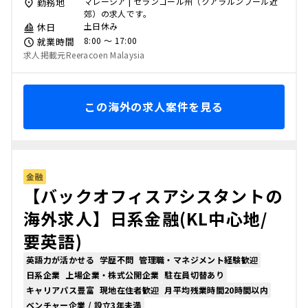
マレーシア | セランゴール州（クアラルンプール近
勤務地
郊）の求人です。
土日休み
休日
8:00 〜 17:00
就業時間
求人掲載元Reeracoen Malaysia
この海外の求人案件を見る
金融
【バックオフィスアシスタントの
海外求人】日系金融(KL中心地/
要英語)
英語力が活かせる
学歴不問
管理職・マネジメント経験歓迎
日系企業
上場企業・株式公開企業
駐在員切替あり
キャリアパス豊富
現地在住者歓迎
月平均残業時間20時間以内
ベンチャー企業 / 設立3年未満