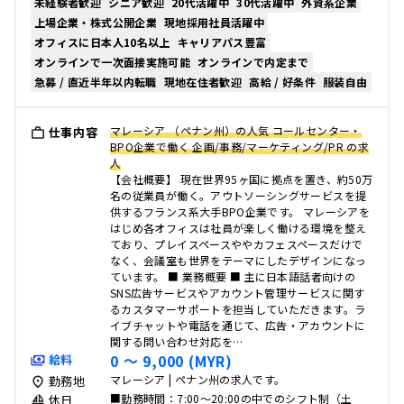
未経験者歓迎
シニア歓迎
20代活躍中
30代活躍中
外資系企業
上場企業・株式公開企業
現地採用社員活躍中
オフィスに日本人10名以上
キャリアパス豊富
オンラインで一次面接実施可能
オンラインで内定まで
急募 / 直近半年以内転職
現地在住者歓迎
高給 / 好条件
服装自由
マレーシア （ペナン州）の人気 コールセンター・
仕事内容
BPO企業で働く 企画/事務/マーケティング/PR の求
人
【会社概要】 現在世界95ヶ国に拠点を置き、約50万
名の従業員が働く。アウトソーシングサービスを提
供するフランス系大手BPO企業です。 マレーシアを
はじめ各オフィスは社員が楽しく働ける環境を整え
ており、プレイスペースややカフェスペースだけで
なく、会議室も世界をテーマにしたデザインになっ
ています。 ■ 業務概要 ■ 主に日本語話者向けの
SNS広告サービスやアカウント管理サービスに関す
るカスタマーサポートを担当していただきます。ラ
イブチャットや電話を通じて、広告・アカウントに
関する問い合わせ対応を…
0 〜 9,000 (MYR)
給料
マレーシア | ペナン州の求人です。
勤務地
■勤務時間：7:00～20:00の中でのシフト制（土
休日