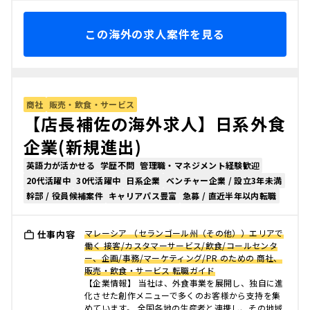
この海外の求人案件を見る
商社
販売・飲食・サービス
【店長補佐の海外求人】日系外食
企業(新規進出)
英語力が活かせる
学歴不問
管理職・マネジメント経験歓迎
20代活躍中
30代活躍中
日系企業
ベンチャー企業 / 設立3年未満
幹部 / 役員候補案件
キャリアパス豊富
急募 / 直近半年以内転職
マレーシア （セランゴール州（その他））エリアで
仕事内容
働く 接客/カスタマーサービス/飲食/コールセンタ
ー、企画/事務/マーケティング/PR のための 商社、
販売・飲食・サービス 転職ガイド
【企業情報】 当社は、外食事業を展開し、独自に進
化させた創作メニューで多くのお客様から支持を集
めています。 全国各地の生産者と連携し、その地域