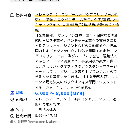
マレーシア （セランゴール州（クアラルンプール近
仕事内容
郊））で働く エグゼクティブ/経営、企画/事務/マー
ケティング/PR、人事/総務/労務/法務 金融 の求人情
報
【企業情報】 オンライン証券・銀行・保険などの金
融サービス事業や、ベンチャー企業への投資を主と
するアセットマネジメントなどの金融事業を、日本
国内およびアジアを中心に海外で展開する金融コン
グロマリットです。 当グループの子会社・現地法人
であるマレーシア拠点では、事業規模の拡大に際
し、新しくバックオフィスのアシスタントマネージ
ャーとして共にビジネスを盛り上げていくことので
きる人材を募集いたします。 【主な業務内容】 マレ
ーシア現地法人のバックオフィス部門アシスタント
マネージャーとして、以下の業務を…
6,000 〜 8,000 (MYR)
給料
マレーシア | セランゴール州（クアラルンプール近
勤務地
郊）の求人です。
土日祝お休み
休日
9:00 〜 17:45
就業時間
求人掲載元Reeracoen Malaysia