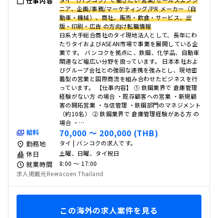
仕事内容
ニア、企画/事務/マーケティング/PR メーカー（自
動車・機械）、商社、販売・飲食・サービス、出
版・印刷・広告 の方向け転職情報
日系大手総合商社のタイ現地法人として、長年にわ
たりタイおよびASEAN市場で事業を展開している企
業です。 バンコクを拠点に、鉄鋼、化学品、自動車
関連など幅広い分野を扱っています。 日本本社およ
びグループ会社との強固な連携を強みとし、現地密
着型の営業と国際商流を組み合わせたビジネスを行
っています。 【仕事内容】 ① 鉄鋼業界で 倉庫管理
経験がない方 の場合 ・既存顧客への営業 ・新規顧
客の開拓営業 ・与信管理 ・鉄鋼部門のマネジメント
（約10名） ② 鉄鋼業界で 倉庫管理経験がある方 の
場合 ・…
70,000 〜 200,000 (THB)
給料
タイ | バンコクの求人です。
勤務地
土曜、日曜、タイ祝日
休日
8:00 〜 17:00
就業時間
求人掲載元Reeracoen Thailand
この海外の求人案件を見る