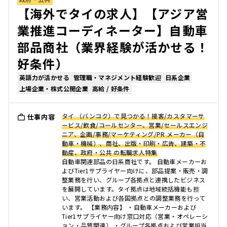
【海外でタイの求人】【アジア営
業推進コーディネーター】自動車
部品商社（業界経験が活かせる！
好条件）
英語力が活かせる
管理職・マネジメント経験歓迎
日系企業
上場企業・株式公開企業
高給 / 好条件
タイ （バンコク）で見つかる！接客/カスタマーサ
仕事内容
ービス/飲食/コールセンター、営業/セールスエンジ
ニア、企画/事務/マーケティング/PR メーカー（自
動車・機械）、商社、出版・印刷・広告、建築・不
動産、政府・公共 の転職求人特集
自動車関連部品の日系商社です。 自動車メーカーお
よびTier1サプライヤー向けに、部品提案・販売・調
整業務を行い、グループ各拠点と連携したビジネス
を展開しています。タイ拠点は地域統括機能も担
い、営業活動および各国拠点との調整業務を行って
います。 【業務内容】 ・自動車メーカーおよび
Tier1サプライヤー向け窓口対応（営業・オペレーシ
ョン・品質関連） ・グループ各拠点および営業担当