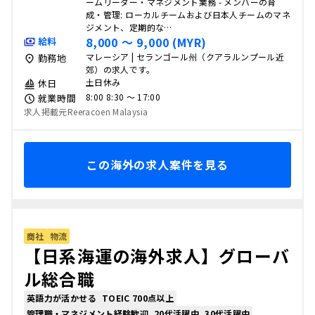
ームリーダー・マネジメント業務 - メンバーの育
成・管理: ローカルチームおよび日本人チームのマネ
ジメント、定期的な…
8,000 〜 9,000 (MYR)
給料
マレーシア | セランゴール州（クアラルンプール近
勤務地
郊）の求人です。
土日休み
休日
8:00 8:30 〜 17:00
就業時間
求人掲載元Reeracoen Malaysia
この海外の求人案件を見る
商社
物流
【日系海運の海外求人】グローバ
ル総合職
英語力が活かせる
TOEIC 700点以上
管理職・マネジメント経験歓迎
20代活躍中
30代活躍中