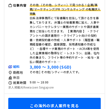
その他 （その他、シティー）で見つかる！企画/事
仕事内容
務/マーケティング/PR コンサルティング の転職求人
特集
日系法律事務所にて秘書職を担当して頂ける方を募
集しております。 弁護士の秘書業務に加え、人事や
カンパニーセクレタリー業務のサポートや請求書業
務をご担当いただきます。 【 業務内容 】 ・クライ
アントへの請求書発行 ・クライアント向けの契約
書・依頼契約書の作成 ・人事サポート（履歴書・職
務経歴書の確認、面接調整、採用通知書の作成な
ど） ・各種サーチ業務のサポート ・ACRA等を使用
した企業情報の取得など ・レストラン、会議、社内
外の集まり、フライト等の予約サポート ・給与・支
払い関連のサポート …
3,000 〜 3,000 (SGD)
給料
その他 | その他/シティーの求人です。
勤務地
休日
9:00 〜 18:00
就業時間
求人掲載元Reeracoen Singapore
この海外の求人案件を見る