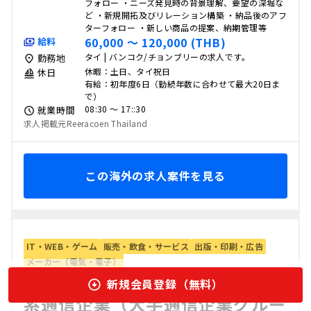
フォロー ・ニーズ発見時の背景理解、要望の深堀な
ど ・新規開拓及びリレーション構築 ・納品後のアフ
ターフォロー ・新しい商品の提案、納期管理等
60,000 〜 120,000 (THB)
給料
タイ | バンコク/チョンブリーの求人です。
勤務地
休暇：土日、タイ祝日
休日
有給：初年度6日（勤続年数に合わせて最大20日ま
で）
08:30 〜 17::30
就業時間
求人掲載元Reeracoen Thailand
この海外の求人案件を見る
IT・WEB・ゲーム
販売・飲食・サービス
出版・印刷・広告
メーカー（電気・電子）
【海外でタイの求人】【営業】日
新規会員登録（無料）
系通信企業（大手通信企業グルー