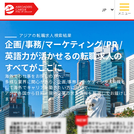
メニュー
アジアの転職求人検索結果
企画/事務/マーケティング/PR /
英語力が活かせるの転職求人の
すべてがここに
海外での仕事をお探しの方へ。
多様な業界に関心があり、企画/事務/マーケティング/PR職と
して海外でキャリアを築きたい方に向けて、
アジア各国から日系・現地企業の求人情報を厳選してお届けし
ます。
【海外でタイの求人】【アジア営
【海外でマレーシアの求人】【カ
業推進コーディネーター】自動車
スタマーサービス】大手フランス
部品商社（業界経験が活かせる！
系BPO企業(金融関連プロジェク