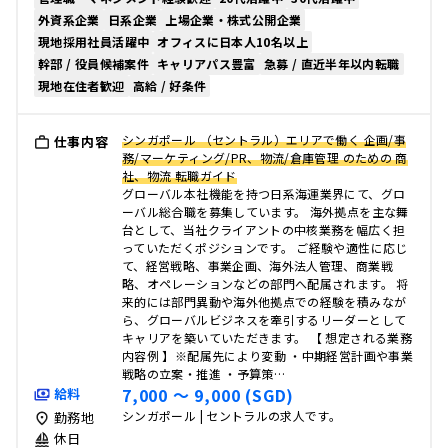
外資系企業
日系企業
上場企業・株式公開企業
現地採用社員活躍中
オフィスに日本人10名以上
幹部 / 役員候補案件
キャリアパス豊富
急募 / 直近半年以内転職
現地在住者歓迎
高給 / 好条件
シンガポール （セントラル）エリアで働く 企画/事
仕事内容
務/マーケティング/PR、物流/倉庫管理 のための 商
社、物流 転職ガイド
グローバル本社機能を持つ日系海運業界にて、グロ
ーバル総合職を募集しています。 海外拠点を主な舞
台として、当社クライアントの中核業務を幅広く担
っていただくポジションです。 ご経験や適性に応じ
て、経営戦略、事業企画、海外法人管理、商業戦
略、オペレーションなどの部門へ配属されます。 将
来的には部門異動や海外他拠点での経験を積みなが
ら、グローバルビジネスを牽引するリーダーとして
キャリアを築いていただきます。 【 想定される業務
内容例 】※配属先により変動 ・中期経営計画や事業
戦略の立案・推進 ・予算策…
7,000 〜 9,000 (SGD)
給料
シンガポール | セントラルの求人です。
勤務地
休日