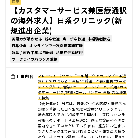
医療
【カスタマーサービス兼医療通訳
の海外求人】日系クリニック(新
規進出企業)
英語力が活かせる
新卒歓迎
第二新卒歓迎
未経験者歓迎
日系企業
オンラインで一次面接実施可能
急募 / 直近半年以内転職
現地在住者歓迎
ワークライフバランス重視
マレーシア （セランゴール州（クアラルンプール近
仕事内容
郊））で見つかる！医療/介護職、企画/事務/マーケ
ティング/PR、営業/セールスエンジニア、接客/カス
タマーサービス/飲食/コールセンター 医療 の転職求
人特集
【会社概要】 当院は、患者様中心の医療と継続的な
診療を重視した日本型の総合診療クリニックです。
総合病院内でのご相談窓口も開設し、来院された患
者様へのサポートや医療通訳、適切な診療科へのご
案内をさせていただいております。遠方にお住まい
でクリニックまで来院されることが困難な患者様の
ためにオンライン診療も導入しております。 現在5