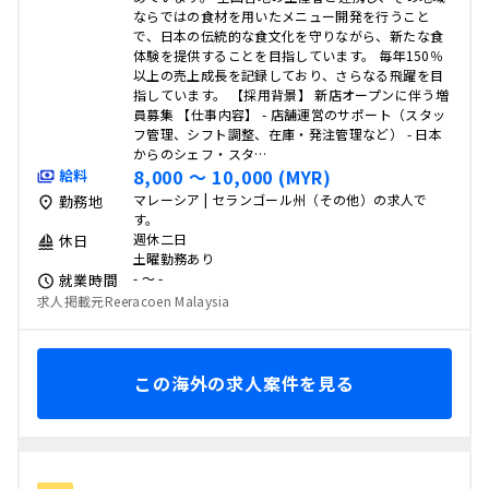
ならではの食材を用いたメニュー開発を行うこと
で、日本の伝統的な食文化を守りながら、新たな食
体験を提供することを目指しています。 毎年150％
以上の売上成長を記録しており、さらなる飛躍を目
指しています。 【採用背景】 新店オープンに伴う増
員募集 【仕事内容】 - 店舗運営のサポート（スタッ
フ管理、シフト調整、在庫・発注管理など） - 日本
からのシェフ・スタ…
8,000 〜 10,000 (MYR)
給料
マレーシア | セランゴール州（その他）の求人で
勤務地
す。
週休二日
休日
土曜勤務あり
- 〜 -
就業時間
求人掲載元Reeracoen Malaysia
この海外の求人案件を見る