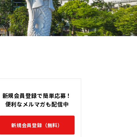
100,000 〜 150,000 (THB)
の転職求人
タイ / Amata City Chonburi Indust
の転職求人です。
新規会員登録で簡単応募！
便利なメルマガも配信中
新規会員登録（無料）