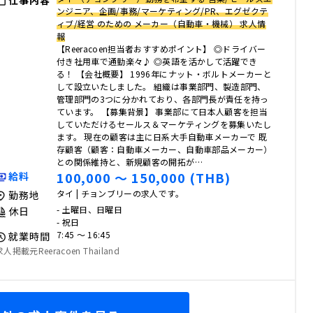
仕事内容
ンジニア、企画/事務/マーケティング/PR、エグゼクテ
ィブ/経営 のための メーカー（自動車・機械） 求人情
報
【Reeracoen担当者おすすめポイント】 ◎ドライバー
付き社用車で通勤楽々♪ ◎英語を活かして活躍でき
る！ 【会社概要】 1996年にナット・ボルトメーカーと
して設立いたしました。 組織は事業部門、製造部門、
管理部門の3つに分かれており、各部門長が責任を持っ
ています。 【募集背景】 事業部にて日本人顧客を担当
していただけるセールス＆マーケティングを募集いたし
ます。 現在の顧客は主に日系大手自動車メーカーで 既
存顧客（顧客：自動車メーカー、自動車部品メーカー）
との関係維持と、新規顧客の開拓が…
100,000 〜 150,000 (THB)
給料
タイ | チョンブリーの求人です。
勤務地
- 土曜日、日曜日
休日
- 祝日
7:45 〜 16:45
就業時間
求人掲載元Reeracoen Thailand