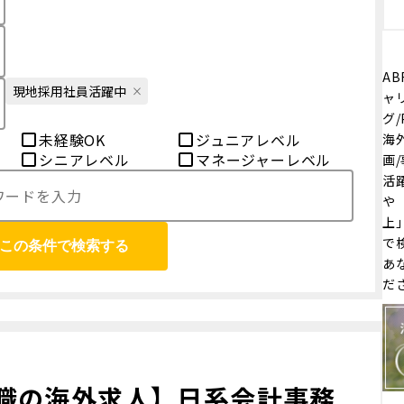
AB
現地採用社員活躍中
ャ
グ
未経験OK
ジュニアレベル
海
シニアレベル
マネージャーレベル
画/
活
や
上
で
この条件で検索する
あ
だ
職の海外求人】日系会計事務