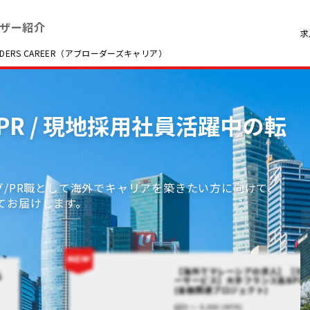
ザー紹介
求
RS CAREER（アブローダーズキャリア）
PR / 現地採用社員活躍中の転
グ/PR職として海外でキャリアを築きたい方に向けて、
てお届けします。
【海外でマレーシアの求人】【カ
系
ーサービス】大手フランス系BPO
(金融関連プロジェクト)
0 〜 9,000 (MYR)