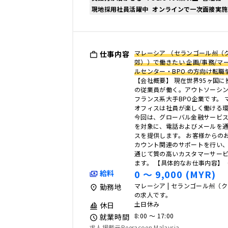
現地採用社員活躍中
オンラインで一次面接実施
マレーシア （セランゴール州（
仕事内容
郊））で働きたい 企画/事務/マー
ルセンター・BPO の方向け転職
【会社概要】 現在世界95ヶ国に
の従業員が働く。アウトソーシ
フランス系大手BPO企業です。
オフィスは社員が楽しく働ける
今回は、グローバル金融サービ
を対象に、電話およびメールを
スを提供します。 お客様からの
カウント関連のサポートを行い
通じて質の高いカスタマーサー
ます。 【具体的なお仕事内容】 
0 〜 9,000 (MYR)
給料
マレーシア | セランゴール州（
勤務地
の求人です。
土日休み
休日
8:00 〜 17:00
就業時間
求人掲載元Reeracoen Malaysia