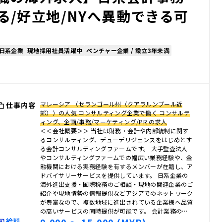
/好立地/NYへ異動できる可
日系企業
現地採用社員活躍中
ベンチャー企業 / 設立3年未満
マレーシア （セランゴール州（クアラルンプール近
仕事内容
郊））の人気 コンサルティング企業で働く コンサルテ
ィング、企画/事務/マーケティング/PR の求人
＜＜会社概要＞＞ 当社は財務・会計や内部統制に関す
るコンサルティング、デューデリジェンスをはじめとす
る会計コンサルティングファームです。 大手監査法人
やコンサルティングファームでの幅広い業務経験や、金
融機関における実務経験を有するメンバーが在籍し、ア
ドバイサリーサービスを提供しています。 日系企業の
海外進出支援・国際税務のご相談・現地の関連企業のご
紹介や現地情勢の情報提供などアジアでのネットワーク
が豊富なので、複数地域に進出されている企業様へ品質
の高いサービスの同時提供が可能です。 会計業務の…
給料