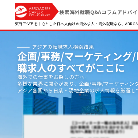
検索
海外就職Q&A
コラム
アドバイ
東南アジアを中心とした日本人向けの海外求人・海外就職なら、ABROADE
アジアの転職求人検索結果
企画/事務/マーケティング/
職求人のすべてがここに
海外での仕事をお探しの方へ。
多様な業界に関心があり、企画/事務/マーケティン
アジア各国から日系・現地企業の求人情報を厳選し
【コーディネーター職の海外求人】日
会計事務所（英語力を活かせる/好立
地/NYへ異動できる可能性あり）