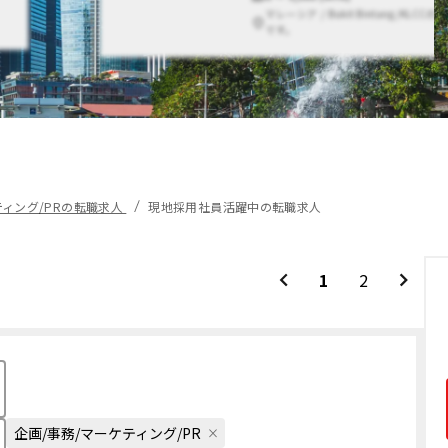
マレーシア / Bukit Bintang/KLCC
です。
ティング/PRの転職求人
現地採用社員活躍中の転職求人
1
2
企画/事務/マーケティング/PR