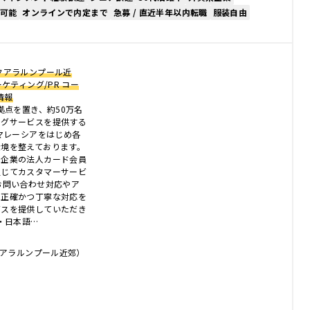
可能
オンラインで内定まで
急募 / 直近半年以内転職
服装自由
クアラルンプール近
ケティング/PR コー
情報
拠点を置き、約50万名
ングサービスを提供する
 マレーシアをはじめ各
環境を整えております。
ス企業の法人カード会員
通じてカスタマーサービ
お問い合わせ対応やア
、正確かつ丁寧な対応を
ビスを提供していただき
・日本語…
クアラルンプール近郊）