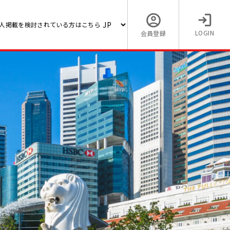
人掲載を検討されている方はこちら
LOGIN
会員登録
【海外でタイの求人】【営業 ・
スタマ
ィング ゼネラルマネージャー】
企業
品メーカー (ドライバー付き社
与...