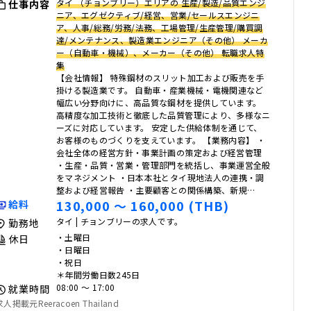
タイ （チョンブリー）エリアの 生産/製造/品質エンジ
仕事内容
ニア、エグゼクティブ/経営、営業/セールスエンジニ
ア、人事/総務/労務/法務、工場管理/生産管理/購買調
達/メンテナンス、製造業エンジニア（その他） メーカ
ー（自動車・機械）、メーカー（その他） 転職求人特
集
【会社情報】 特殊鋼材のスリット加工および販売を手
掛ける製造業です。 自動車・産業機械・電機関連など
幅広い分野向けに、高品質な鋼材を提供しています。
高精度な加工技術と徹底した品質管理により、多様なニ
ーズに対応しています。 安定した供給体制を通じて、
お客様のものづくりを支えています。 【業務内容】 ・
会社全体の経営方針・事業計画の策定および経営管理
・生産・品質・営業・管理部門を統括し、事業運営全般
をマネジメント ・日本本社とタイ現地法人の連携・調
整および経営報告 ・主要顧客との関係構築、新規…
130,000 〜 160,000 (THB)
給料
タイ | チョンブリーの求人です。
勤務地
・土曜日
休日
・日曜日
・祝日
＊年間労働日数245日
08:00 〜 17:00
就業時間
求人掲載元Reeracoen Thailand