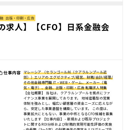
融
出版・印刷・広告
の求人】【CFO】日系金融会
マレーシア （セランゴール州（クアラルンプール近
仕事内容
郊））エリアの エグゼクティブ/経営、財務/会計/経理/
その他金融専門職 IT・WEB・ゲーム、メーカー（電
気・電子）、金融、出版・印刷・広告 転職求人特集
【会社概要】 当社は、クアラルンプールを拠点にファ
イナンス事業を展開しております。 地域密着型の営業
体制を強みとし、幅広い顧客層の資金ニーズに応えなが
ら、安定した事業基盤を構築しています。 この度は、
事業拡大にともない、事業の中核となるCFO候補を募集
いたします 【仕事内容】 - 新規および既存プロジェク
トに関するROI分析および財務的実現可能性評価の実施
- 中長期（3〜5年）の財務予測の策定およびグループ全