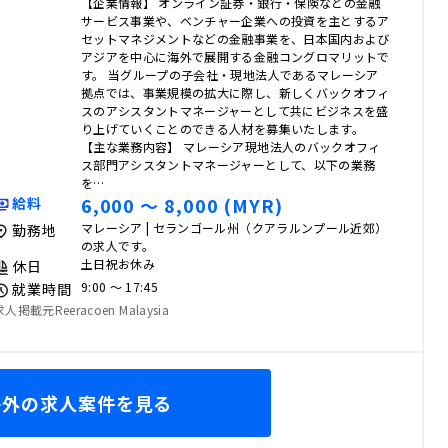
【企業情報】 オンライン証券・銀行・保険などの金融
サービス事業や、ベンチャー企業への投資を主とするア
セットマネジメントなどの金融事業を、日本国内および
アジアを中心に海外で展開する金融コングロマリットで
す。 当グループの子会社・現地法人であるマレーシア
拠点では、事業規模の拡大に際し、新しくバックオフィ
スのアシスタントマネージャーとして共にビジネスを盛
り上げていくことのできる人材を募集いたします。
【主な業務内容】 マレーシア現地法人のバックオフィ
ス部門アシスタントマネージャーとして、以下の業務
を…
6,000 〜 8,000 (MYR)
給料
マレーシア | セランゴール州（クアラルンプール近郊）
勤務地
の求人です。
土日祝お休み
休日
9:00 〜 17:45
就業時間
求人掲載元Reeracoen Malaysia
海外の求人案件を見る