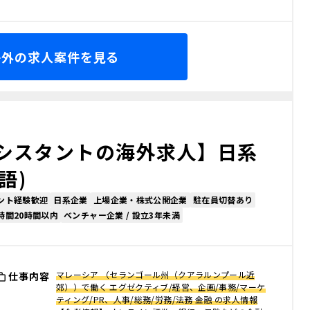
海外の求人案件を見る
シスタントの海外求人】日系
語)
ント経験歓迎
日系企業
上場企業・株式公開企業
駐在員切替あり
時間20時間以内
ベンチャー企業 / 設立3年未満
マレーシア （セランゴール州（クアラルンプール近
仕事内容
郊））で働く エグゼクティブ/経営、企画/事務/マーケ
ティング/PR、人事/総務/労務/法務 金融 の求人情報