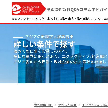
検索
海外就職Q&A
コラム
アドバイ
東南アジアを中心とした日本人向けの海外求人・海外就職なら、ABROADE
アジアの転職求人検索結果
詳しい条件で探す
海外での仕事をお探しの方へ。
多様な業界に関心があり、エグゼクティブ/経営職
アジア各国から日系・現地企業の求人情報を厳選し
海外就職TOP
海外求人検索
エグゼクティブ/