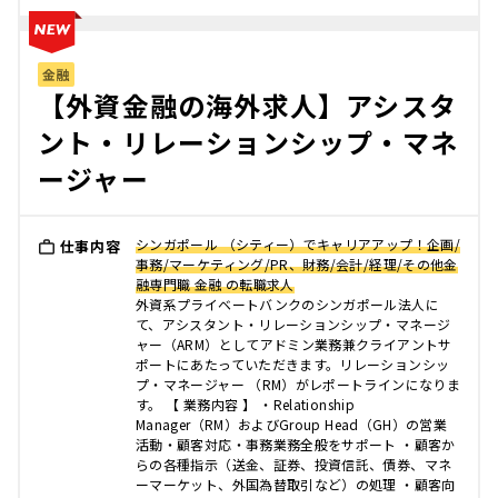
金融
【外資金融の海外求人】アシスタ
ント・リレーションシップ・マネ
ージャー
シンガポール （シティー）でキャリアアップ！企画/
仕事内容
事務/マーケティング/PR、財務/会計/経理/その他金
融専門職 金融 の転職求人
外資系プライベートバンクのシンガポール法人に
て、アシスタント・リレーションシップ・マネージ
ャー（ARM）としてアドミン業務兼クライアントサ
ポートにあたっていただきます。リレーションシッ
プ・マネージャー （RM）がレポートラインになりま
す。 【 業務内容 】 ・Relationship
Manager（RM）およびGroup Head（GH）の営業
活動・顧客対応・事務業務全般をサポート ・顧客か
らの各種指示（送金、証券、投資信託、債券、マネ
ーマーケット、外国為替取引など）の処理 ・顧客向