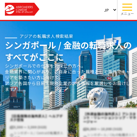
メニュー
アジアの転職求人検索結果
シンガポール / 金融の転職求人の
すべてがここに
シンガポールでの仕事をお探しの方へ。
金融業界に関心があり、ご自身に合った職種として海外でキャ
リアを築きたい方に向けて、
アジア各国から日系・現地企業の求人情報を厳選してお届けし
ます。
【外資金融の海外求人】アシスタ
【日系保険の海外求人】ヘルプデ
ント・リレーションシップ・マネ
スク担当
ージャー
3,500 〜 3,500 (SGD)
6,000 〜 10,000 (SGD)
シンガポール / Centralの転職求人
シンガポール / Cityの転職求人で