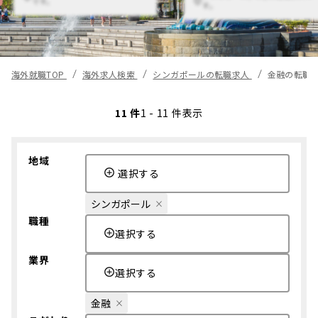
です。
す。
海外就職TOP
海外求人検索
シンガポールの転職求人
金融の転職
11 件
1 - 11 件表示
地域
選択する
シンガポール
職種
選択する
業界
選択する
金融