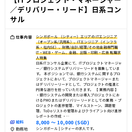
／デリバリー・リード】日系コン
サル
シンガポール （シティー）エリアの ITエンジニア
仕事内容
（オープン系/汎用系）、ITエンジニア（インフラ
系・社内SE）、財務/会計/経理/その他金融専門職
IT・WEB・ゲーム、金融、出版・印刷・広告 転職求
人特集
日系ITコンサル企業にて、ITプロジェクトマネージャ
ー／銀行システムデリバリーリードを募集していま
す。 本ポジションでは、銀行システムに関するプロ
ジェクトにおいて、プロジェクトマネージャーまた
はデリバリーリードとして、プロジェクトの推進と
円滑な遂行を担っていただきます。 【 業務内容 】
・銀行システムの開発または導入プロジェクトにお
けるPMOまたはデリバリーリードとしての業務 ・プ
ロジェクトの進捗管理、マイルストーン、課題管
理、ToDoリストの管理およびクライアント向け進捗
レポートの作成 ・…
8,000 〜 10,000 (SGD)
給料
シンガポール | シティーの求人です。
勤務地