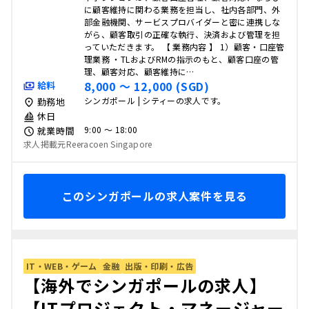
に顧客維持に関わる業務を担当し、社内各部門、外
部金融機関、サービスプロバイダーと密に連携しな
がら、顧客取引の正確な執行、決済および管理を担
っていただきます。 【 業務内容 】 1）顧客・口座管
理業務 ・TLおよびRMの指示のもと、顧客口座の管
理、顧客対応、顧客維持に…
8,000 〜 12,000 (SGD)
給料
シンガポール | シティーの求人です。
勤務地
休日
9:00 〜 18:00
就業時間
求人掲載元Reeracoen Singapore
このシンガポールの求人案件を見る
IT・WEB・ゲーム
金融
出版・印刷・広告
【海外でシンガポールの求人】
【ITプロジェクト・マネージャー