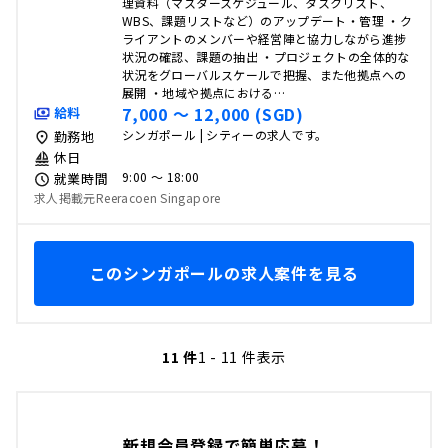
理資料（マスタースケジュール、タスクリスト、
WBS、課題リストなど）のアップデート・管理 ・ク
ライアントのメンバーや経営陣と協力しながら進捗
状況の確認、課題の抽出 ・プロジェクトの全体的な
状況をグローバルスケールで把握、また他拠点への
展開 ・地域や拠点における…
7,000 〜 12,000 (SGD)
給料
シンガポール | シティーの求人です。
勤務地
休日
9:00 〜 18:00
就業時間
求人掲載元Reeracoen Singapore
このシンガポールの求人案件を見る
11 件
1 - 11 件表示
新規会員登録で簡単応募！