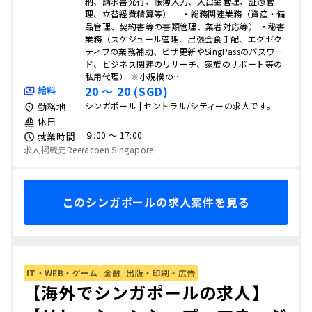
納、請求書発行、帳簿入力、入出金管理、証憑管
理、立替経費精算等） ・総務関連業務（資産・備
品管理、契約書等の書類管理、業者対応等） ・秘書
業務（スケジュール管理、出張会食手配、エグゼク
ティブの業務補助、ビザ更新やSingPassのパスワー
ド、ビジネス関連のリサーチ、家族のサポート等の
私用代理） ※小規模の…
20 〜 20 (SGD)
給料
シンガポール | セントラル/シティーの求人です。
勤務地
休日
９:00 〜 17:00
就業時間
求人掲載元Reeracoen Singapore
このシンガポールの求人案件を見る
IT・WEB・ゲーム
金融
出版・印刷・広告
【海外でシンガポールの求人】