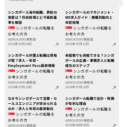
シンガポール海外転職、昇給の
シンガポールのマネジメント・
実態は？月給相場とビザ最新基
MD求人ガイド｜業種別動向と
準を解説
年収相場
シンガポールの転職を
シンガポールの転職を
お考えの方
お考えの方
ABROADERS事務局
ABROADERS事務局
2026年07月24日
2026年07月13日
シンガポール弁護士転職は資格
未経験でも挑戦できる？シンガ
が壁？求人・年収・
ポールの企画・事務求人と転職
Employment Pass最新情報
成功のステップ
シンガポールの転職を
シンガポールの転職を
お考えの方
お考えの方
ABROADERS事務局
ABROADERS事務局
2026年07月10日
2026年07月10日
なぜ今シンガポールで営業・セ
シンガポール転職で会計・税務
ールスエンジニアが求められる
が有利な理由
のか｜求人と年収の最新動向
シンガポールの転職を
シンガポールの転職を
お考えの方
お考えの方
ABROADERS事務局
2026年06月03日
ABROADERS事務局