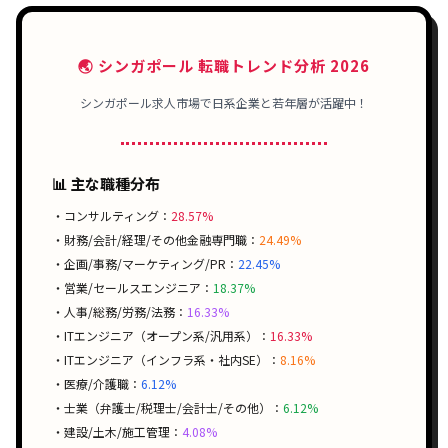
🌏 シンガポール 転職トレンド分析 2026
シンガポール求人市場で
日系企業
と
若年層
が活躍中！
📊 主な職種分布
・コンサルティング：
28.57%
・財務/会計/経理/その他金融専門職：
24.49%
・企画/事務/マーケティング/PR：
22.45%
・営業/セールスエンジニア：
18.37%
・人事/総務/労務/法務：
16.33%
・ITエンジニア（オープン系/汎用系）：
16.33%
・ITエンジニア（インフラ系・社内SE）：
8.16%
・医療/介護職：
6.12%
・士業（弁護士/税理士/会計士/その他）：
6.12%
・建設/土木/施工管理：
4.08%