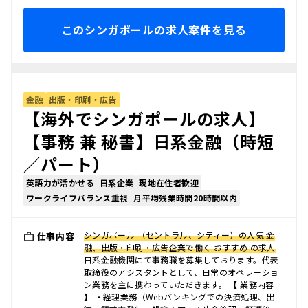
このシンガポールの求人案件を見る
金融
出版・印刷・広告
【海外でシンガポールの求人】
【事務 兼 秘書】日系金融（時短
／パート）
英語力が活かせる
日系企業
現地在住者歓迎
ワークライフバランス重視
月平均残業時間20時間以内
シンガポール （セントラル、シティー）の人気 金
仕事内容
融、出版・印刷・広告企業で働く おすすめ の求人
日系金融機関にて事務職を募集しております。代表
取締役のアシスタントとして、日常のオペレーショ
ン業務を主に携わっていただきます。 【 業務内容
】 ・経理業務（Webバンキングでの決済処理、出