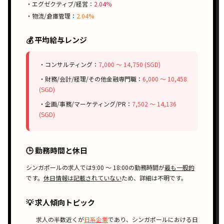
・エグゼクティブ/経営：
2.04%
・物流/倉庫管理：
2.04%
💰 平均給与レンジ
・コンサルティング：
7,000 〜 14,750 (SGD)
・財務/会計/経理/その他金融専門職：
6,000 〜 10,458
(SGD)
・企画/事務/マーケティング/PR：
7,502 〜 14,136
(SGD)
🕒 勤務時間と休日
シンガポールの求人では
9:00 〜 18:00
の勤務時間が
最も一般的
です。
休日情報は記載されていない
ため、詳細は不明です。
💡 求人傾向トピック
求人の
半数近く
が
日系企業
であり、シンガポールにおける
日