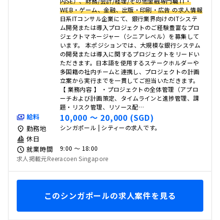
内SE）、財務/会計/経理/その他金融専門職 IT・
WEB・ゲーム、金融、出版・印刷・広告 の求人情報
日系ITコンサル企業にて、銀行業界向けのITシステ
ム開発または導入プロジェクトのご経験豊富なプロ
ジェクトマネージャー（シニアレベル）を募集して
います。 本ポジションでは、大規模な銀行システム
の開発または導入に関するプロジェクトをリードい
ただきます。日本語を使用するステークホルダーや
多国籍の社内チームと連携し、プロジェクトの計画
立案から実行までを一貫してご担当いただきます。
【 業務内容 】 ・プロジェクトの全体管理（アプロ
ーチおよび計画策定、タイムラインと進捗管理、課
題・リスク管理、リソース配…
10,000 〜 20,000 (SGD)
給料
シンガポール | シティーの求人です。
勤務地
休日
9:00 〜 18:00
就業時間
求人掲載元Reeracoen Singapore
このシンガポールの求人案件を見る