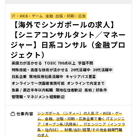
IT・WEB・ゲーム
金融
出版・印刷・広告
【海外でシンガポールの求人】
【シニアコンサルタント／マネー
ジャー】日系コンサル（金融プロ
ジェクト）
英語力が活かせる
TOEIC 700点以上
学歴不問
特殊技能・高度な技術が活かせる
20代活躍中
30代活躍中
日系企業
現地採用社員活躍中
キャリアパス豊富
オンラインで一次面接実施可能
オンラインで内定まで
急募 / 直近半年以内転職
現地在住者歓迎
高給 / 好条件
管理職・マネジメント経験歓迎
シンガポール （シティー）の人気 IT・WEB・ゲー
仕事内容
ム、金融、出版・印刷・広告企業で働く ITエンジニ
ア（オープン系/汎用系）、ITエンジニア（インフラ
系・社内SE）、財務/会計/経理/その他金融専門職
の求人