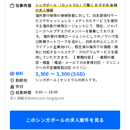
シンガポール （セントラル）で働く おすすめ 金融
仕事内容
の求人情報
海外旅行保険の被保険者に対して、日本語受付サー
ビスやキャッシュレス・メディカルサービスを提供
する海外旅行保険エージェントにて、現在、ジャパ
ニーズヘルプデスクのメンバーを募集しておりま
す。 海外旅行保険エージェントとしてのノウハウ及
び医療ネットワークを活かし、日系を中心としたク
ライアント企業向けに、駐在員の海外での傷害・病
気に対処するヘルスケア・プログラムサービスを提
供していただきます。 【 業務内容 】 ・書類の確
認・精査 ・電話・メールでのお客様対応 ・クリニッ
クへの不定期常駐対応 ※クリニ…
3,500 〜 3,500 (SGD)
給料
シンガポール | セントラルの求人です。
勤務地
休日
9:00 〜 18:00
就業時間
求人掲載元Reeracoen Singapore
このシンガポールの求人案件を見る