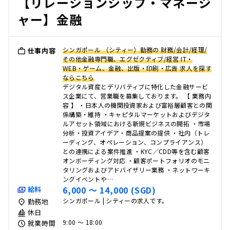
【リレーションシップ・マネージ
ャー】金融
シンガポール （シティー）勤務の 財務/会計/経理/
仕事内容
その他金融専門職、エグゼクティブ/経営 IT・
WEB・ゲーム、金融、出版・印刷・広告 求人を探す
ならこちら
デジタル資産とデリバティブに特化した金融サービ
ス企業にて、営業職を募集しております。 【 業務内
容 】 ・日本人の機関投資家および富裕層顧客との関
係構築・維持 ・キャピタルマーケットおよびデジタ
ルアセット領域における新規ビジネスの開拓 ・市場
分析・投資アイデア・商品提案の提供 ・社内（トレ
ーディング、オペレーション、コンプライアンス）
との連携による案件推進 ・KYC／CDD等を含む顧客
オンボーディング対応 ・顧客ポートフォリオのモニ
タリングおよびアドバイザリー業務 ・ネットワーキ
ングイベントや…
6,000 〜 14,000 (SGD)
給料
シンガポール | シティーの求人です。
勤務地
休日
9:00 〜 18:00
就業時間