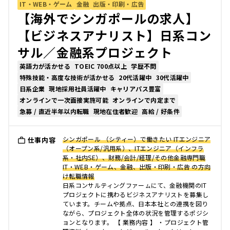
IT・WEB・ゲーム
金融
出版・印刷・広告
【海外でシンガポールの求人】
【ビジネスアナリスト】日系コン
サル／金融系プロジェクト
英語力が活かせる
TOEIC 700点以上
学歴不問
特殊技能・高度な技術が活かせる
20代活躍中
30代活躍中
日系企業
現地採用社員活躍中
キャリアパス豊富
オンラインで一次面接実施可能
オンラインで内定まで
急募 / 直近半年以内転職
現地在住者歓迎
高給 / 好条件
シンガポール （シティー）で働きたい ITエンジニア
仕事内容
（オープン系/汎用系）、ITエンジニア（インフラ
系・社内SE）、財務/会計/経理/その他金融専門職
IT・WEB・ゲーム、金融、出版・印刷・広告 の方向
け転職情報
日系コンサルティングファーㇺにて、金融機関のIT
プロジェクトに携わるビジネスアナリストを募集し
ています。チームや拠点、日本本社との連携を図り
ながら、プロジェクト全体の状況を管理するポジシ
ョンとなります。 【 業務内容 】 ・プロジェクト管