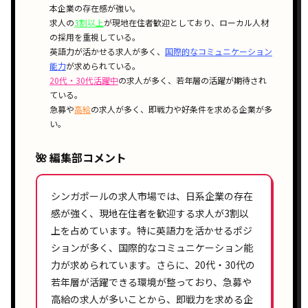
本企業の存在感
が強い。
求人の
3割以上
が
現地在住者歓迎
としており、
ローカル人材
の採用
を重視している。
英語力が活かせる
求人が多く、
国際的なコミュニケーション
能力
が求められている。
20代・30代活躍中
の求人が多く、
若年層の活躍
が期待され
ている。
急募
や
高給
の求人が多く、
即戦力
や
好条件
を求める企業が多
い。
🌺 編集部コメント
シンガポールの求人市場では、
日系企業
の存在
感が強く、
現地在住者
を歓迎する求人が
3割以
上
を占めています。特に
英語力
を活かせるポジ
ションが多く、
国際的なコミュニケーション能
力
が求められています。さらに、
20代・30代
の
若年層が活躍できる環境が整っており、
急募
や
高給
の求人が多いことから、即戦力を求める企