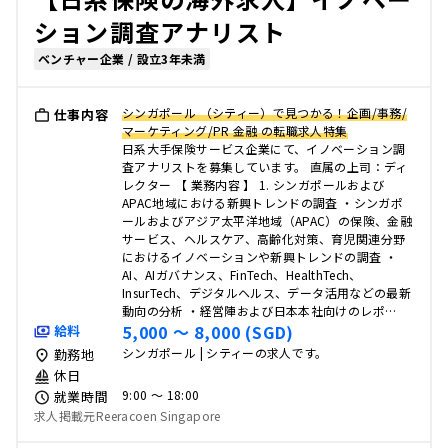
ション調査アナリスト
ベンチャー企業 / 設立3年未満
シンガポール （シティー）で見つかる！企画/事務/
仕事内容
マーケティング/PR 金融 の転職求人特集
日系大手保険サービス企業にて、イノベーション調
査アナリストを募集しています。 直属の上司：ディ
レクター 【 業務内容 】 1. シンガポールおよび
APAC地域における新興トレンドの調査 ・シンガポ
ールおよびアジア太平洋地域（APAC）の保険、金融
サービス、ヘルスケア、高齢化対策、育児関連分野
におけるイノベーションや新興トレンドの調査 ・
AI、AIガバナンス、FinTech、HealthTech、
InsurTech、デジタルヘルス、データ活用などの最新
動向の分析 ・経営陣および日本本社向けのレポ…
5,000 〜 8,000 (SGD)
給料
シンガポール | シティーの求人です。
勤務地
休日
9:00 〜 18:00
就業時間
求人掲載元Reeracoen Singapore