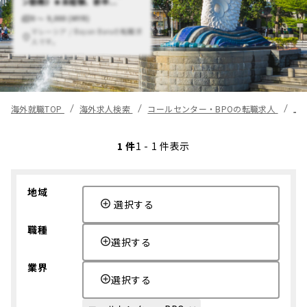
ン勤務》★未経験、新卒...
0 〜 9,000 (MYR)
マレーシア / Bayan Baruの転職求
人です。
海外就職TOP
海外求人検索
コールセンター・BPOの転職求人
上
1 件
1 - 1 件表示
地域
選択する
職種
選択する
業界
選択する