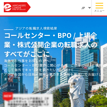
メニュー
アジアの転職求人検索結果
コールセンター・BPO / 上場企
業・株式公開企業の転職求人の
すべてがここに
海外での仕事をお探しの方へ。
コールセンター・BPO業界に関心があり、ご自身に合った職種
として海外でキャリアを築きたい方に向けて
アジア各国から日系・現地企業の求人情報を厳選してお届けし
ます。
【海外でマレーシアの求人】【チ
ャットサポート（一部架電有）】
外資系BPO企業《SNS広告/ ペナ