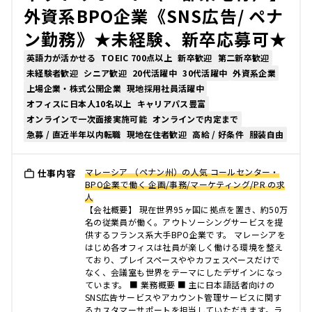
外資系BPO企業《SNS広告/ ペナ
ン勤務》★未経験、新卒応募可★
英語力が活かせる
TOEIC 700点以上
新卒歓迎
第二新卒歓迎
未経験者歓迎
シニア歓迎
20代活躍中
30代活躍中
外資系企業
上場企業・株式公開企業
現地採用社員活躍中
オフィスに日本人10名以上
キャリアパス豊富
オンラインで一次面接実施可能
オンラインで内定まで
急募 / 直近半年以内転職
現地在住者歓迎
高給 / 好条件
服装自由
マレーシア （ペナン州）の人気 コールセンター・
仕事内容
BPO企業で働く 企画/事務/マーケティング/PR の求
人
【会社概要】 現在世界95ヶ国に拠点を置き、約50万
名の従業員が働く。アウトソーシングサービスを提
供するフランス系大手BPO企業です。 マレーシアを
はじめ各オフィスは社員が楽しく働ける環境を整え
ており、プレイスペースややカフェスペースだけで
なく、会議室も世界をテーマにしたデザインになっ
ています。 ■ 業務概要 ■ 主に日本語話者向けの
SNS広告サービスやアカウント管理サービスに関す
るカスタマーサポートを担当していただきます。ラ