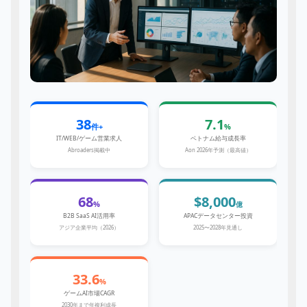
38
7.1
件+
%
IT/WEB/ゲーム営業求人
ベトナム給与成長率
Abroaders掲載中
Aon 2026年予測（最高値）
68
$8,000
%
億
B2B SaaS AI活用率
APACデータセンター投資
アジア企業平均（2026）
2025〜2028年見通し
33.6
%
ゲームAI市場CAGR
2030年まで年複利成長