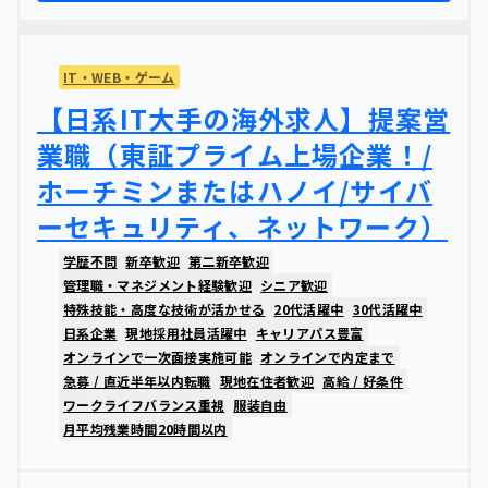
IT・WEB・ゲーム
【日系IT大手の海外求人】提案営
業職（東証プライム上場企業！/
ホーチミンまたはハノイ/サイバ
ーセキュリティ、ネットワーク）
学歴不問
新卒歓迎
第二新卒歓迎
管理職・マネジメント経験歓迎
シニア歓迎
特殊技能・高度な技術が活かせる
20代活躍中
30代活躍中
日系企業
現地採用社員活躍中
キャリアパス豊富
オンラインで一次面接実施可能
オンラインで内定まで
急募 / 直近半年以内転職
現地在住者歓迎
高給 / 好条件
ワークライフバランス重視
服装自由
月平均残業時間20時間以内