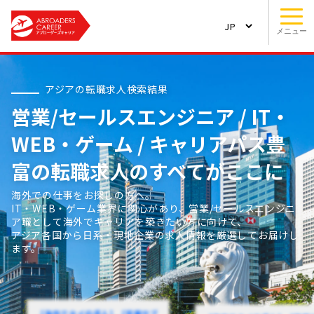
メニュー
アジアの転職求人検索結果
営業/セールスエンジニア / IT・
WEB・ゲーム / キャリアパス豊
富の転職求人のすべてがここに
海外での仕事をお探しの方へ。
IT・WEB・ゲーム業界に関心があり、営業/セールスエンジニ
ア職として海外でキャリアを築きたい方に向けて、
アジア各国から日系・現地企業の求人情報を厳選してお届けし
ます。
【海外でタイの求人】【営業サブ