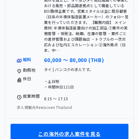
おける販売・部品調達拠点として機能している
BOI取得企業です。営業スタイルは主に既存顧客
（日系の半導体製造装置メーカー）のフォロー営
業を行っていただきます。 【職務内容】 メイン
商材: 半導体製造装置向けの加工部品 ①案件の実
務管理 ・受発注、納期、在庫の管理 ・案件ごと
の進捗管理および課題抽出 ・トラブルの一次対
応および社内エスカレーション ②海外拠点（日
本、中…
60,000 〜 80,000 (THB)
給料
タイ | バンコクの求人です。
勤務地
休日
・土日祝
・年間休日121日
就業時間
8:15 〜 17:15
求人掲載元Reeracoen Thailand
この海外の求人案件を見る