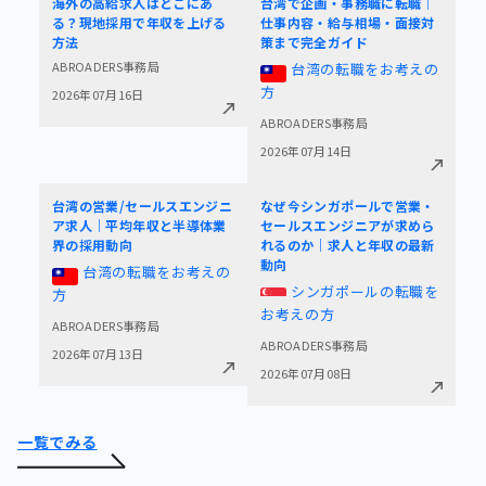
海外の高給求人はどこにあ
台湾で企画・事務職に転職｜
る？現地採用で年収を上げる
仕事内容・給与相場・面接対
方法
策まで完全ガイド
ABROADERS事務局
台湾の転職をお考えの
方
2026年07月16日
ABROADERS事務局
2026年07月14日
台湾の営業/セールスエンジニ
なぜ今シンガポールで営業・
ア求人｜平均年収と半導体業
セールスエンジニアが求めら
界の採用動向
れるのか｜求人と年収の最新
動向
台湾の転職をお考えの
シンガポールの転職を
方
お考えの方
ABROADERS事務局
ABROADERS事務局
2026年07月13日
2026年07月08日
一覧でみる