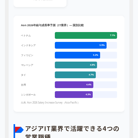
Aon 2026年給与成長率予測（IT業界）― 国別比較
ベトナム
7.1%
インドネシア
5.9%
フィリピン
5.2%
マレーシア
4.8%
タイ
4.7%
台湾
4.4%
シンガポール
4.3%
出典: Aon 2026 Salary Increase Survey（Asia Pacific）
アジアIT業界で活躍できる4つの
営業職種