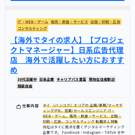
IT・WEB・ゲーム
販売・飲食・サービス
出版・印刷・広告
コンサルティング
【海外でタイの求人】【プロジェ
クトマネージャー】日系広告代理
店 海外で活躍したい方におすす
め
30代活躍中
日系企業
キャリアパス豊富
現地在住者歓迎
服装自由
タイ （バンコク）エリアの 企画/事務/マーケテ
仕事内容
ィング/PR、営業/セールスエンジニア IT・
WEB・ゲーム、販売・飲食・サービス、出版・
印刷・広告、コンサルティング 転職求人特集
同社はタイに拠点を置くデジタルマーケティング
企業です。 Facebook・Instagram・TikTok を中