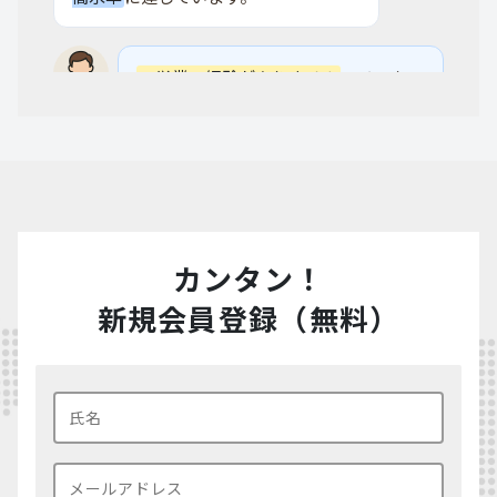
ベトナム
給与成長7.1% / 外資IT急増
ベトナムの求人を見る
IT営業の経験がありません
。メーカー
や商社の法人営業出身でも、アジアの
IT企業に転職できますか？
SG
シンガポール
結論からいうと、
APAC本社集積 / EP SGD5,600+
法人営業の経験があ
シンガポールの求人を見る
れば十分に転職できます
。アジアの
カンタン！
IT・SaaS企業が求めているのは「テ
クノロジーのオタク」ではなく、「顧
新規会員登録（無料）
客課題を聞き出してクロージングまで
MY
持っていける営業人材」です。特に
日
マレーシア
MDEC認定 / DC外資流入
系顧客向けのアカウント営業や新規開
マレーシアの求人を見る
拓営業
では、日本語で信頼関係を構築
できるスキル自体が希少価値を持ちま
す。製品知識はOJTと社内トレーニン