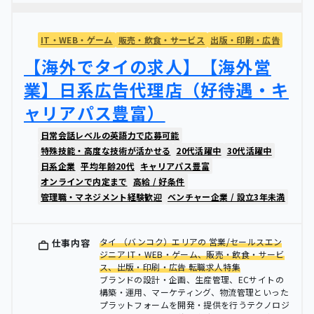
IT・WEB・ゲーム
販売・飲食・サービス
出版・印刷・広告
【海外でタイの求人】【海外営
業】日系広告代理店（好待遇・キ
ャリアパス豊富）
日常会話レベルの英語力で応募可能
特殊技能・高度な技術が活かせる
20代活躍中
30代活躍中
日系企業
平均年齢20代
キャリアパス豊富
オンラインで内定まで
高給 / 好条件
管理職・マネジメント経験歓迎
ベンチャー企業 / 設立3年未満
タイ （バンコク）エリアの 営業/セールスエン
仕事内容
ジニア IT・WEB・ゲーム、販売・飲食・サービ
ス、出版・印刷・広告 転職求人特集
ブランドの設計・企画、生産管理、ECサイトの
構築・運用、マーケティング、物流管理といった
プラットフォームを開発・提供を行うテクノロジ