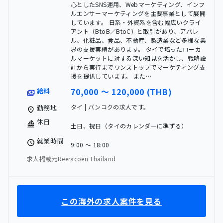
心としたSNS運用、Webマーケティング、インフ
ルエンサーマーケティングを主要事業として展開
しています。 日系・外資系を含む幅広いクライ
アント（BtoB／BtoC）と取引があり、アパレ
ル、化粧品、食品、不動産、製造業など多様な業
界の支援実績があります。 タイで培ったローカ
ルマーケットに対する深い知見を活かし、戦略設
計から実行までワンストップでマーケティング支
援を提供しています。 また…
70,000 〜 120,000 (THB)
給料
タイ | バンコクの求人です。
勤務地
休日
土日、祝日（タイのカレンダーに準ずる）
就業時間
9:00 〜 18:00
求人掲載元Reeracoen Thailand
この海外の求人案件を見る