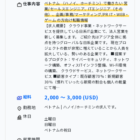
ベトナム （ハノイ、ホーチミン）で働きたい 営
仕事内容
業/セールスエンジニア、ITエンジニア（その
他）、企画/事務/マーケティング/PR IT・WEB・
ゲーム の方向け転職情報
【求人概要】 クラウド事業・ネットワークサー
ビスを提供している日系IT企業にて、法人営業を
新しく募集します。 ご紹介先はアジア全体に拠
点を持つグローバルな日系企業です。 現在プロ
ジェクトの数が非常に増えていることから人員を
拡大している、勢いのある企業です。 ■提案す
るプロダクト：サイバーセキュリティ、ネットワ
ーク構築、オフィスITインフラ整備、Wi-Fi環境
の構築、 クラウドサービス、ネットワークサー
ビス ■顧客タイプ：既存顧客70%：新規顧客
30％（慣れていったら新規の割合も個人の裁量
にて増…
2,000 〜 3,000 (USD)
給料
ベトナム | ハノイ/ホーチミンの求人です。
勤務地
休日
土曜日
日曜日
ベトナムの祝日
就業時間