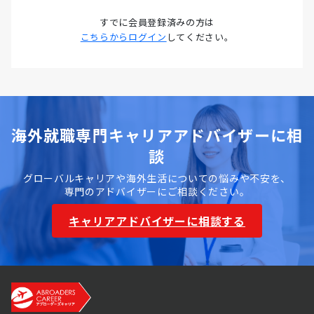
プリセールスSEは「営業力＋技術説明
7カ国・IT営業転職の最新動向
すでに会員登録済みの方は
力」のかけ算が本質であり、
エンジニ
（2026年）
こちらからログイン
してください。
ア出身でなくても採用実績は豊富にあ
ります
。採用担当が実際に評価するの
は「顧客の課題を整理して技術的なメ
リットをわかりやすく伝えられるか」
という説明能力です。営業バックグラ
海外就職専門キャリアアドバイザーに相
ウンドの方は「ヒアリング力・提案資
談
料作成力・クロージング力」がすでに
グローバルキャリアや海外生活についての悩みや不安を、
備わっており、技術知識さえ補えば
SE
専門のアドバイザーにご相談ください。
出身者よりバランスがよい
と評価され
ることもあります。具体的には
キャリアアドバイザーに相談する
タイ｜データセンター投資ブームとBOI優遇で外資IT急増
Salesforce Certified
Administrator（無料のTrailheadで学
バンコクはMicrosoft・Amazon・Googleが
APACデータセンター建設を宣言し、2025〜
習可）
を取得し、「API連携の概念」
2028年に巨大投資が集中している。BOI（タ
「クラウドセキュリティ基礎」を自学
イ投資委員会）はデジタル産業を第一優先業
種に指定しており、外資IT企業の拠点開設が
習で押さえておくと、面接で技術的な