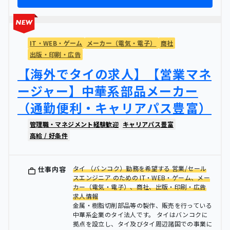
IT・WEB・ゲーム
メーカー（電気・電子）
商社
出版・印刷・広告
【海外でタイの求人】【営業マネ
ージャー】中華系部品メーカー
（通勤便利・キャリアパス豊富）
管理職・マネジメント経験歓迎
キャリアパス豊富
高給 / 好条件
タイ （バンコク）勤務を希望する 営業/セール
仕事内容
スエンジニア のための IT・WEB・ゲーム、メー
カー（電気・電子）、商社、出版・印刷・広告
求人情報
金属・樹脂切削部品等の製作、販売を行っている
中華系企業のタイ法人です。 タイはバンコクに
拠点を設立し、タイ及びタイ周辺諸国での事業に