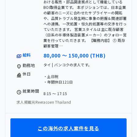
おける販売・部品調達拠点として機能している
BOI取得企業です。 本ポジションでは、日本企業
の顧客のニーズに合わせたサプライヤーの開拓
や、品質トラブル発生時に事象の把握＆関連部署
への連携、一次処置・恒久的処置等の交渉を行っ
ていただきます。 営業スタイルは主に既存顧客
（日系の半導体製造装置メーカー）のフォロー営
業を行っていただきます。 【職務内容】 ① 既存
顧客管理 …
80,000 〜 150,000 (THB)
給料
タイ | バンコクの求人です。
勤務地
休日
・土日祝
・年間休日121日
就業時間
8:15 〜 17:15
求人掲載元Reeracoen Thailand
この海外の求人案件を見る