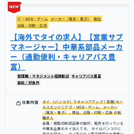
IT・WEB・ゲーム
メーカー（電気・電子）
商社
出版・印刷・広告
【海外でタイの求人】【営業サブ
マネージャー】中華系部品メーカ
ー（通勤便利・キャリアパス豊
富）
管理職・マネジメント経験歓迎
キャリアパス豊富
高給 / 好条件
タイ （バンコク）でキャリアアップ！営業/セー
仕事内容
ルスエンジニア IT・WEB・ゲーム、メーカー
（電気・電子）、商社、出版・印刷・広告 の転
職求人
金属・樹脂切削部品等の製作、販売を行っている
中華系企業のタイ法人です。 タイはバンコクに
拠点を設立し、タイ及びタイ周辺諸国での事業に