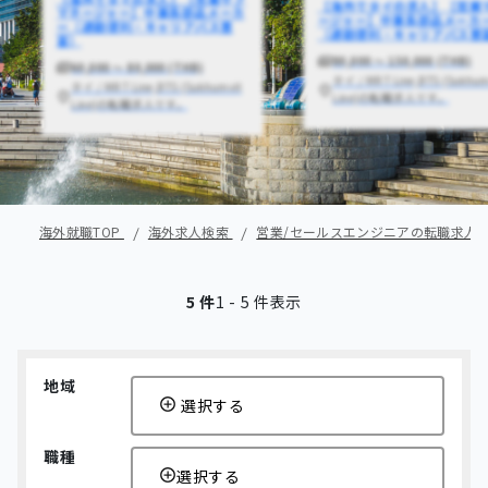
【海外でタイの求人】【営業
マネージャー】中華系部品メーカ
ージャー】中華系部品メーカ
ー（通勤便利・キャリアパス豊
（通勤便利・キャリアパス豊
富）
80,000 〜 150,000 (THB)
60,000 〜 80,000 (THB)
タイ / MRT Line,BTS (Sukhum
タイ / MRT Line,BTS (Sukhumvit
Line)の転職求人です。
Line)の転職求人です。
海外就職TOP
海外求人検索
営業/セールスエンジニアの転職求人
5 件
1 - 5 件表示
地域
選択する
職種
選択する