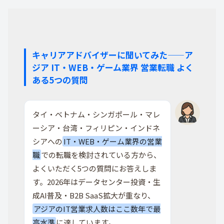
ゲーム BizDev / パブリッシング営業
モバイルゲーム・Esportsコンテンツの日本〜アジア展開を担うビジネス開
発職。台湾・シンガポールにパブリッシャーのHubが集中している。
キャリアアドバイザーに聞いてみた——ア
ゲームAI活用で急拡大
ジア IT・WEB・ゲーム業界 営業転職 よく
ある5つの質問
国別 IT・WEB・ゲーム営業求人
を探す
タイ・ベトナム・シンガポール・マレ
ーシア・台湾・フィリピン・インドネ
シアへの
IT・WEB・ゲーム業界の営業
TH
職
での転職を検討されている方から、
タイ
よくいただく5つの質問にお答えしま
DCハブ化加速 / BOI優遇
タイの求人を見る
す。2026年はデータセンター投資・生
成AI普及・B2B SaaS拡大が重なり、
アジアのIT営業求人数はここ数年で最
高水準
に達しています。
VN