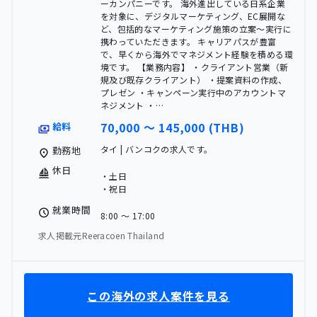
ーカンパニーです。 海外進出している日系企業
を対象に、デジタルマーケティング、EC展開な
ど、包括的なマーケティング施策の立案〜実行に
携わっていただきます。 キャリアパスが豊富
で、早くから海外でマネジメント経験を積める環
境です。 【業務内容】 ・クライアント営業（新
規及び既存クライアント） ・提案資料の作成、
プレゼン ・キャンペーン実行中のアカウントマ
ネジメント ・…
70,000 〜 145,000 (THB)
給料
タイ | バンコクの求人です。
勤務地
休日
・土日
・祝日
就業時間
8:00 〜 17:00
求人掲載元Reeracoen Thailand
この海外の求人案件を見る