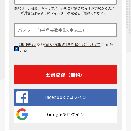
TW
グで補える環境が整っている企業がほ
※PCメール推奨、キャリアメールをご登録の場合は必ずPCからのメ
台湾
とんどです。転職活動の前に
AWS
ールが受信出来るようにフィルターの設定をご確認ください。
半導体×SaaS / ゲームHub
Cloud Practitioner（無料の公式トレ
台湾の求人を見る
ーニングあり）
や、Salesforceの
Trailheadで基礎を学んでおくと面接
利用規約
及び
個人情報の取り扱いについて
に同意
での評価が格段に上がります。まずは
PH
する
日系SaaS・クラウドメーカーのバン
フィリピン
コクやKL拠点の求人から当たってみま
英語IT人材集積 / BPO大国
しょう。
フィリピンの求人を見る
会員登録（無料）
プリセールスSEを目指したい
のです
ID
Facebookでログイン
が、エンジニア出身でないと難しいで
インドネシア
すか？営業寄りのバックグラウンドで
EC・フィンテック拡大 / 給与5.9%
も挑戦できますか？
インドネシアの求人を見る
Googleでログイン