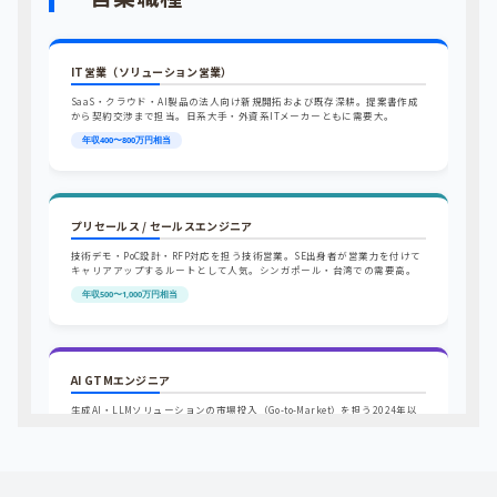
IT営業（ソリューション営業）
SaaS・クラウド・AI製品の法人向け新規開拓および既存深耕。提案書作成
から契約交渉まで担当。日系大手・外資系ITメーカーともに需要大。
年収400〜800万円相当
プリセールス / セールスエンジニア
技術デモ・PoC設計・RFP対応を担う技術営業。SE出身者が営業力を付けて
キャリアアップするルートとして人気。シンガポール・台湾での需要高。
年収500〜1,000万円相当
AI GTMエンジニア
生成AI・LLMソリューションの市場投入（Go-to-Market）を担う2024年以
降急増の新職種。顧客の課題をAIで解くPoCを主導しながら受注まで伴走す
る。
2026年最注目ロール