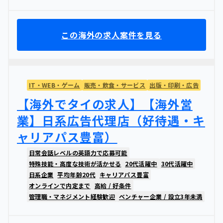
この海外の求人案件を見る
IT・WEB・ゲーム
販売・飲食・サービス
出版・印刷・広告
【海外でタイの求人】【海外営
業】日系広告代理店（好待遇・キ
ャリアパス豊富）
日常会話レベルの英語力で応募可能
特殊技能・高度な技術が活かせる
20代活躍中
30代活躍中
日系企業
平均年齢20代
キャリアパス豊富
オンラインで内定まで
高給 / 好条件
管理職・マネジメント経験歓迎
ベンチャー企業 / 設立3年未満