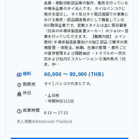
金属・樹脂切削部品等の製作、販売を行っている
中華系企業のタイ法人です。 タイはバンコクに
拠点を設立し、タイ及びタイ周辺諸国での事業に
おける販売・部品調達拠点として機能している
BOI取得企業です。営業スタイルは主に既存顧客
（日系の半導体製造装置メーカー）のフォロー営
業を行っていただきます。 【職務内容】 メイン
商材: 半導体製造装置向けの加工部品 ①案件の実
務管理 ・受発注、納期、在庫の管理 ・案件ごと
の進捗管理および課題抽出 ・トラブルの一次対
応および社内エスカレーション ②海外拠点（日
本、中…
60,000 〜 80,000 (THB)
給料
タイ | バンコクの求人です。
勤務地
休日
・土日祝
・年間休日121日
就業時間
8:15 〜 17:15
求人掲載元Reeracoen Thailand