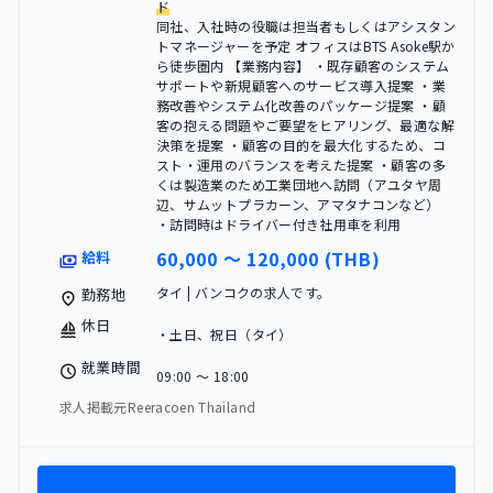
ド
同社、入社時の役職は担当者もしくはアシスタン
トマネージャーを予定 オフィスはBTS Asoke駅か
ら徒歩圏内 【業務内容】 ・既存顧客のシステム
サポートや新規顧客へのサービス導入提案 ・業
務改善やシステム化改善のパッケージ提案 ・顧
客の抱える問題やご要望をヒアリング、最適な解
決策を提案 ・顧客の目的を最大化するため、コ
スト・運用のバランスを考えた提案 ・顧客の多
くは製造業のため工業団地へ訪問（アユタヤ周
辺、サムットプラカーン、アマタナコンなど）
・訪問時はドライバー付き社用車を利用
60,000 〜 120,000 (THB)
給料
タイ | バンコクの求人です。
勤務地
休日
・土日、祝日（タイ）
就業時間
09:00 〜 18:00
求人掲載元Reeracoen Thailand