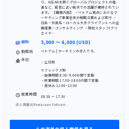
り、ASEANを跨ぐグローバルプロジェクトの推
進など、経営に近い視点での活躍が期待されてい
ます。 【職務内容】 ・ベトナム拠点におけるマ
ーケティング事業全体の戦略立案および実行 ・
日系・外資系・ローカル大手クライアントへの企
画提案・コンサルティング ・現地スタッフ(クリ
エイテ…
5,000 〜 6,000 (USD)
給料
ベトナム | ホーチミンの求人です。
勤務地
休日
・土日祝
※フレックス制
・始業時間:8:30~9:00の間で変動
・終業時間:17:30~18:00の間で変動
・昼休み:12:00~13:00
就業時間
08:30 〜 17:30
求人掲載元Reeracoen Vietnam