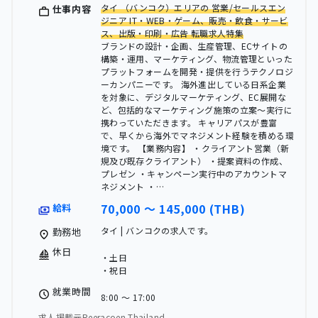
タイ （バンコク）エリアの 営業/セールスエン
仕事内容
ジニア IT・WEB・ゲーム、販売・飲食・サービ
ス、出版・印刷・広告 転職求人特集
ブランドの設計・企画、生産管理、ECサイトの
構築・運用、マーケティング、物流管理といった
プラットフォームを開発・提供を行うテクノロジ
ーカンパニーです。 海外進出している日系企業
を対象に、デジタルマーケティング、EC展開な
ど、包括的なマーケティング施策の立案〜実行に
携わっていただきます。 キャリアパスが豊富
で、早くから海外でマネジメント経験を積める環
境です。 【業務内容】 ・クライアント営業（新
規及び既存クライアント） ・提案資料の作成、
プレゼン ・キャンペーン実行中のアカウントマ
ネジメント ・…
70,000 〜 145,000 (THB)
給料
タイ | バンコクの求人です。
勤務地
休日
・土日
・祝日
就業時間
8:00 〜 17:00
求人掲載元Reeracoen Thailand