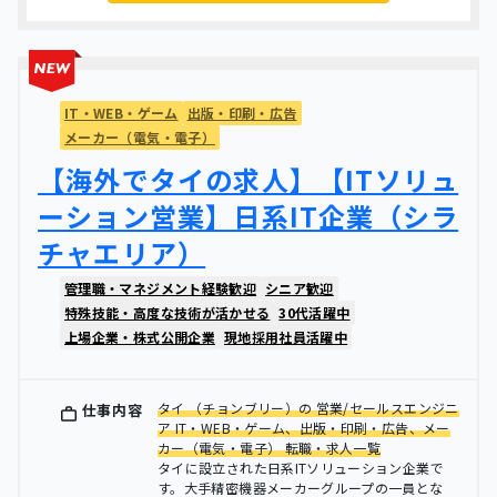
IT・WEB・ゲーム
出版・印刷・広告
メーカー（電気・電子）
【海外でタイの求人】【ITソリュ
ーション営業】日系IT企業（シラ
チャエリア）
管理職・マネジメント経験歓迎
シニア歓迎
特殊技能・高度な技術が活かせる
30代活躍中
上場企業・株式公開企業
現地採用社員活躍中
タイ （チョンブリー）の 営業/セールスエンジニ
仕事内容
ア IT・WEB・ゲーム、出版・印刷・広告、メー
カー（電気・電子） 転職・求人一覧
タイに設立された日系ITソリューション企業で
す。大手精密機器メーカーグループの一員とな