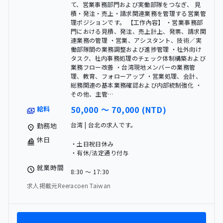
て、営業事務部門および実働部隊をつなぎ、 見
積・発注・売上・請求関連業務を管理する営業管
理ポジションです。 【工作內容】 ・営業事務部
門における見積、発注、売上計上、発票、請求関
連業務の管理 ・営業、アシスタント、技術／実
働部隊間の業務調整および進捗管理 ・社外向け
タスク、社内事務処理のチェック体制構築および
業務フロー改善 ・台湾現地メンバーの業務管
理、教育、フォローアップ ・営業処理、会計、
総務関連の基本業務確認および内部統制強化 ・
その他、主管…
50,000 〜 70,000 (NTD)
給料
台湾 | 台北の求人です。
勤務地
休日
・土日祝日休み
・有休/法定通り付与
就業時間
8:30 〜 17:30
求人掲載元Reeracoen Taiwan