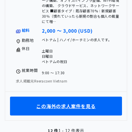
ーク構築、オフィスITインフラ整備、Wi-Fi環境
の構築、 クラウドサービス、ネットワークサー
ビス ■顧客タイプ：既存顧客70%：新規顧客
30％（慣れていったら新規の割合も個人の裁量
にて増…
2,000 〜 3,000 (USD)
給料
ベトナム | ハノイ/ホーチミンの求人です。
勤務地
休日
土曜日
日曜日
ベトナムの祝日
就業時間
9:00 〜 17:30
求人掲載元Reeracoen Vietnam
この海外の求人案件を見る
12 件
1 - 12 件表示