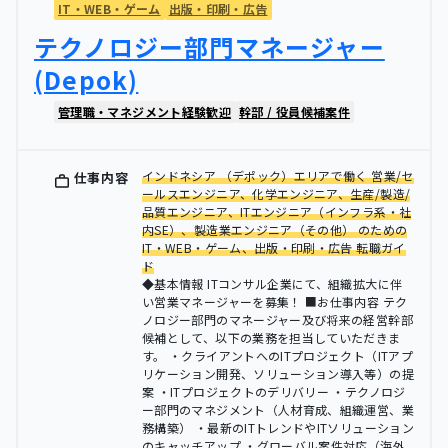
IT・WEB・ゲーム
出版・印刷・広告
テクノロジー部門マネージャー
(Depok)
管理職・マネジメント経験歓迎
幹部 / 役員候補案件
インドネシア （デポック）エリアで働く 営業/セ
仕事内容
ールスエンジニア、化学エンジニア、生産/製造/
品質エンジニア、ITエンジニア（インフラ系・社
内SE）、製造業エンジニア（その他） のための
IT・WEB・ゲーム、出版・印刷・広告 転職ガイ
ド
◆基本情報 ITコンサル企業にて、組織拡大に伴
い営業マネージャーを募集！ ■お仕事内容 テク
ノロジー部門のマネージャー及び将来の経営幹部
候補として、以下の業務を担当していただきま
す。 ・クライアントへのITプロジェクト（ITアプ
リケーション開発、ソリューション導入等）の提
案 ・ITプロジェクトのデリバリー ・テクノロジ
ー部門のマネジメント（人材育成、組織運営、業
務構築） ・最新のITトレンドやITソリューション
のキャッチアップ ・グローバル案件対応（海外