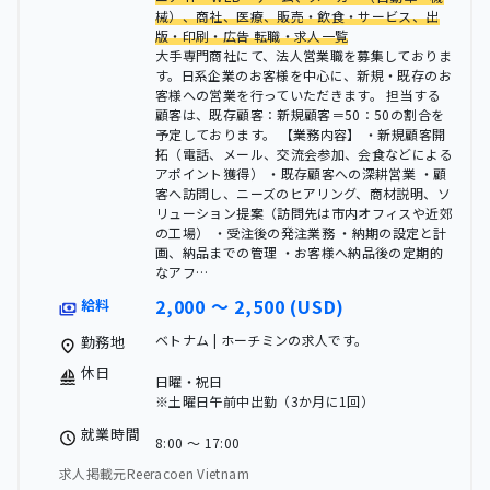
械）、商社、医療、販売・飲食・サービス、出
版・印刷・広告 転職・求人一覧
大手専門商社にて、法人営業職を募集しておりま
す。日系企業のお客様を中心に、新規・既存のお
客様への営業を行っていただきます。 担当する
顧客は、既存顧客：新規顧客＝50：50の割合を
予定しております。 【業務内容】 ・新規顧客開
拓（電話、メール、交流会参加、会食などによる
アポイント獲得） ・既存顧客への深耕営業 ・顧
客へ訪問し、ニーズのヒアリング、商材説明、ソ
リューション提案（訪問先は市内オフィスや近郊
の工場） ・受注後の発注業務 ・納期の設定と計
画、納品までの管理 ・お客様へ納品後の定期的
なアフ…
2,000 〜 2,500 (USD)
給料
ベトナム | ホーチミンの求人です。
勤務地
休日
日曜・祝日
※土曜日午前中出勤（3か月に1回）
就業時間
8:00 〜 17:00
求人掲載元Reeracoen Vietnam