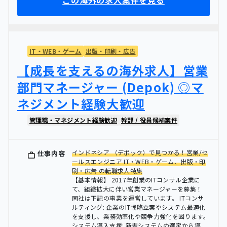
この海外の求人案件を見る
IT・WEB・ゲーム
出版・印刷・広告
【成長を支えるの海外求人】営業
部門マネージャー (Depok) ◎マ
ネジメント経験大歓迎
管理職・マネジメント経験歓迎
幹部 / 役員候補案件
インドネシア （デポック）で見つかる！営業/セ
仕事内容
ールスエンジニア IT・WEB・ゲーム、出版・印
刷・広告 の転職求人特集
【基本情報】 2017年創業のITコンサル企業に
て、組織拡大に伴い営業マネージャーを募集！
同社は下記の事業を運営しています。 ITコンサ
ルティング: 企業のIT戦略立案やシステム最適化
を支援し、業務効率化や競争力強化を図ります。
システム導入支援: 新規システムの選定から導