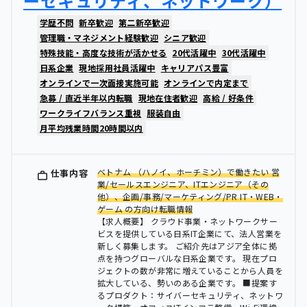
ーセキュリティ、ネットワーク）
学歴不問
新卒歓迎
第二新卒歓迎
管理職・マネジメント経験歓迎
シニア歓迎
特殊技能・高度な技術が活かせる
20代活躍中
30代活躍中
日系企業
現地採用社員活躍中
キャリアパス豊富
オンラインで一次面接実施可能
オンラインで内定まで
急募 / 直近半年以内転職
現地在住者歓迎
高給 / 好条件
ワークライフバランス重視
服装自由
月平均残業時間20時間以内
ベトナム （ハノイ、ホーチミン）で働きたい 営
仕事内容
業/セールスエンジニア、ITエンジニア（その
他）、企画/事務/マーケティング/PR IT・WEB・
ゲーム の方向け転職情報
【求人概要】 クラウド事業・ネットワークサー
ビスを提供している日系IT企業にて、法人営業を
新しく募集します。 ご紹介先はアジア全体に拠
点を持つグローバルな日系企業です。 現在プロ
ジェクトの数が非常に増えていることから人員を
拡大している、勢いのある企業です。 ■提案す
るプロダクト：サイバーセキュリティ、ネットワ