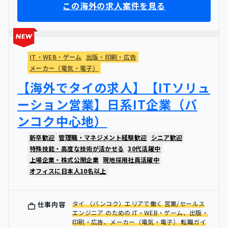
この海外の求人案件を見る
IT・WEB・ゲーム
出版・印刷・広告
メーカー（電気・電子）
【海外でタイの求人】【ITソリュ
ーション営業】日系IT企業（バ
ンコク中心地）
新卒歓迎
管理職・マネジメント経験歓迎
シニア歓迎
特殊技能・高度な技術が活かせる
30代活躍中
上場企業・株式公開企業
現地採用社員活躍中
オフィスに日本人10名以上
タイ （バンコク）エリアで働く 営業/セールス
仕事内容
エンジニア のための IT・WEB・ゲーム、出版・
印刷・広告、メーカー（電気・電子） 転職ガイ