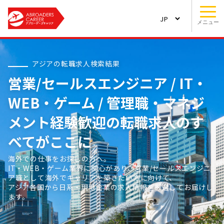
メニュー
アジアの転職求人検索結果
営業/セールスエンジニア / IT・
WEB・ゲーム / 管理職・マネジ
メント経験歓迎の転職求人のす
べてがここに
海外での仕事をお探しの方へ。
IT・WEB・ゲーム業界に関心があり、営業/セールスエンジニ
ア職として海外でキャリアを築きたい方に向けて、
アジア各国から日系・現地企業の求人情報を厳選してお届けし
ます。