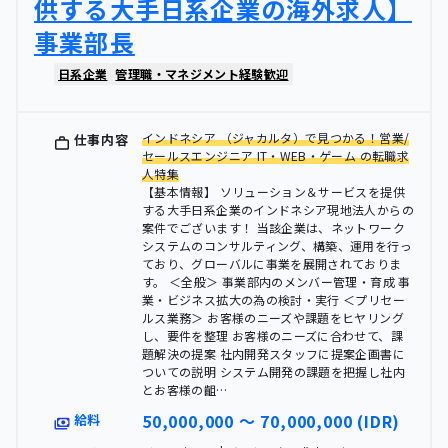
供する大手日系企業の海外求人】
事業部長
日系企業
管理職・マネジメント経験歓迎
インドネシア （ジャカルタ）で見つかる！営業/
仕事内容
セールスエンジニア IT・WEB・ゲーム の転職求
人特集
【基本情報】 ソリューション＆サービスを提供
する大手日系企業のインドネシア現地法人からの
案件でございます！ 当該企業は、ネットワーク
システムのコンサルティング、構築、運用を行っ
ており、グローバルに事業を展開されておりま
す。 ＜全般＞ 事業部内のメンバー管理・育成 事
業・ビジネス拡大の為の検討・実行 ＜プリセー
ルス業務＞ お客様のニーズや課題をヒヤリング
し、要件を整理 お客様のニーズに合わせて、課
題解決の提案 社内開発スタッフに提案企画書に
ついての説明 システム開発の課題を把握し社内
とお客様の齟…
50,000,000 〜 70,000,000 (IDR)
給料