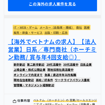
この海外の求人案件を見る
IT・WEB・ゲーム
メーカー（自動車・機械）
商社
医療
販売・飲食・サービス
出版・印刷・広告
【海外でベトナムの求人】【法人
営業】日系／専門商社（ホーチミ
ン勤務/ 賞与年4回支給◎）
新卒歓迎
第二新卒歓迎
20代活躍中
30代活躍中
日系企業
上場企業・株式公開企業
現地採用社員活躍中
オンラインで内定まで
急募 / 直近半年以内転職
現地在住者歓迎
高給 / 好条件
ワークライフバランス重視
管理職・マネジメント経験歓迎
ベトナム （ホーチミン）の 営業/セールスエンジ
仕事内容
ニア IT・WEB・ゲーム、メーカー（自動車・機