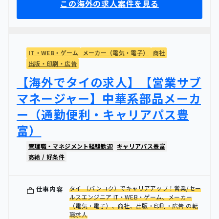
この海外の求人案件を見る
IT・WEB・ゲーム
メーカー（電気・電子）
商社
出版・印刷・広告
【海外でタイの求人】【営業サブ
マネージャー】中華系部品メーカ
ー（通勤便利・キャリアパス豊
富）
管理職・マネジメント経験歓迎
キャリアパス豊富
高給 / 好条件
タイ （バンコク）でキャリアアップ！営業/セー
仕事内容
ルスエンジニア IT・WEB・ゲーム、メーカー
（電気・電子）、商社、出版・印刷・広告 の転
職求人