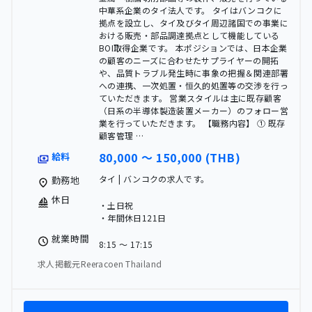
中華系企業のタイ法人です。 タイはバンコクに
拠点を設立し、タイ及びタイ周辺諸国での事業に
おける販売・部品調達拠点として機能している
BOI取得企業です。 本ポジションでは、日本企業
の顧客のニーズに合わせたサプライヤーの開拓
や、品質トラブル発生時に事象の把握＆関連部署
への連携、一次処置・恒久的処置等の交渉を行っ
ていただきます。 営業スタイルは主に既存顧客
（日系の半導体製造装置メーカー）のフォロー営
業を行っていただきます。 【職務内容】 ① 既存
顧客管理 …
80,000 〜 150,000 (THB)
給料
タイ | バンコクの求人です。
勤務地
休日
・土日祝
・年間休日121日
就業時間
8:15 〜 17:15
求人掲載元Reeracoen Thailand