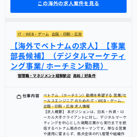
この海外の求人案件を見る
IT・WEB・ゲーム
出版・印刷・広告
【海外でベトナムの求人】【事業
部長候補】（デジタルマーケティ
ング事業/ ホーチミン勤務）
管理職・マネジメント経験歓迎
高給 / 好条件
ベトナム （ホーチミン）勤務を希望する 営業/セ
仕事内容
ールスエンジニア のための IT・WEB・ゲーム、
出版・印刷・広告 求人情報
【求人概要】 本ポジションは、日系・外資・ロ
ーカル大手クライアントに対し、デジタルマーケ
ティングを中心とした戦略立案から実行までを統
括するベトナム拠点のキーマンです。単なる営業
や運用に留まらず、拠点全体のP/L管理や組織作