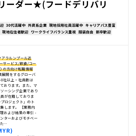
リーダー★(フードデリバリ
迎
30代活躍中
外資系企業
現地採用社員活躍中
キャリアパス豊富
現地在住者歓迎
ワークライフバランス重視
服装自由
新卒歓迎
クアラルンプール近
ーサービス/飲食/コー
O の方向け転職情報
事業展開をするグローバ
50社以上・社員数は
っております。また、マ
トソーシング企業であり
社員が在籍しておりま
ープロジェクト」のト
集します。 【業務内
管理および結果の牽引 -
メンターおよびモチベー
した…
MYR)