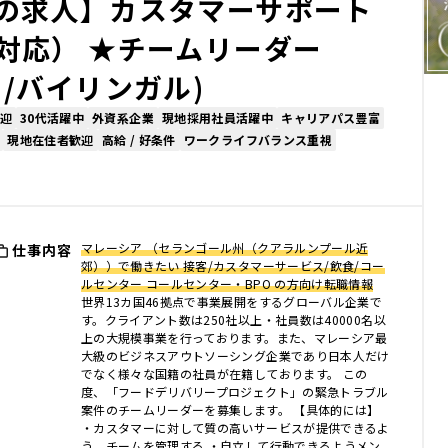
の求人】カスタマーサポート
対応） ★チームリーダー
/バイリンガル)
迎
30代活躍中
外資系企業
現地採用社員活躍中
キャリアパス豊富
現地在住者歓迎
高給 / 好条件
ワークライフバランス重視
マレーシア （セランゴール州（クアラルンプール近
仕事内容
郊））で働きたい 接客/カスタマーサービス/飲食/コー
ルセンター コールセンター・BPO の方向け転職情報
世界13カ国46拠点で事業展開をするグローバル企業で
す。クライアント数は250社以上・社員数は40000名以
上の大規模事業を行っております。また、マレーシア最
大級のビジネスアウトソーシング企業であり日本人だけ
でなく様々な国籍の社員が在籍しております。 この
度、「フードデリバリープロジェクト」の緊急トラブル
案件のチームリーダーを募集します。 【具体的には】
・カスタマーに対して質の高いサービスが提供できるよ
う、チームを管理する ・自立して行動できるようメン