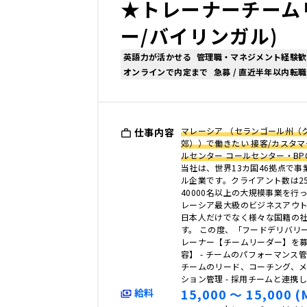
★トレーナーチーム
ー/バイリンガル)
英語力が活かせる
管理職・マネジメント経験歓
オンラインで内定まで
急募 / 直近半年以内転職
マレーシア （セランゴール州（
仕事内容
郊））で働きたい 接客/カスタマ
ルセンター コールセンター・BP
当社は、世界13カ国46拠点で
ル企業です。クライアント数は2
40000名以上の大規模事業を行
レーシア最大級のビジネスアウ
日本人だけでなく様々な国籍の
す。 この度、「フードデリバリ
レーナー【チームリーダー】を募
容】 - チームのパフォーマンス
チームのリード、コーチング、
ション管理 - 採用チームと連携
15,000 〜 15,000 (
給料