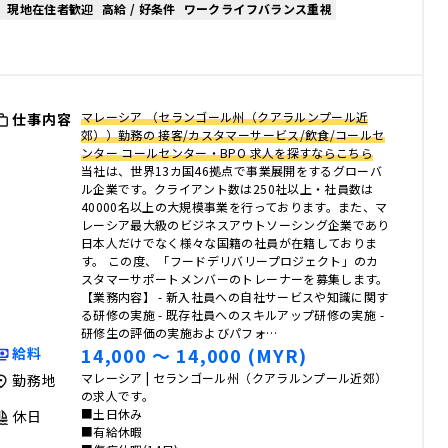
現地在住者歓迎
高給 / 好条件
ワークライフバランス重視
マレーシア （セランゴール州（クアラルンプール近
仕事内容
郊））勤務の 接客/カスタマーサービス/飲食/コールセ
ンター コールセンター・BPO 求人を探すならこちら
当社は、世界13カ国46拠点で事業展開をするグローバ
ル企業です。クライアント数は250社以上・社員数は
40000名以上の大規模事業を行っております。また、マ
レーシア最大級のビジネスアウトソーシング企業であり
日本人だけでなく様々な国籍の社員が在籍しておりま
す。 この度、「フードデリバリープロジェクト」のカ
スタマーサポートメンバーのトレーナーを募集します。
【業務内容】 - 新入社員への自社サービスや知識に関す
る研修の実施 - 既存社員へのスキルアップ研修の実施 -
研修生の評価の実施およびパフォ…
14,000 〜 14,000 (MYR)
給料
マレーシア | セランゴール州（クアラルンプール近郊）
勤務地
の求人です。
■土日休み
休日
■有給休暇