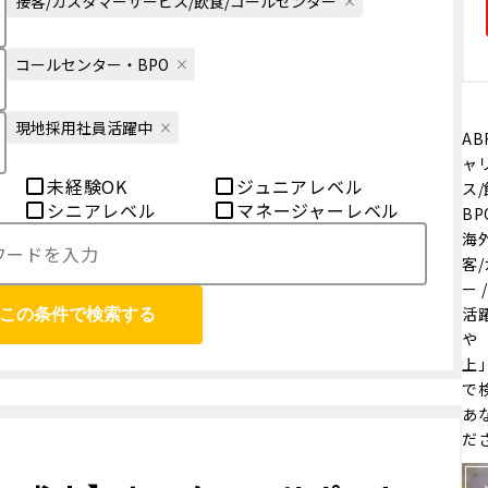
接客/カスタマーサービス/飲食/コールセンター
コールセンター・BPO
現地採用社員活躍中
AB
ャ
未経験OK
ジュニアレベル
ス
シニアレベル
マネージャーレベル
B
海
客
ー 
活
この条件で検索する
や
上
で
あ
だ