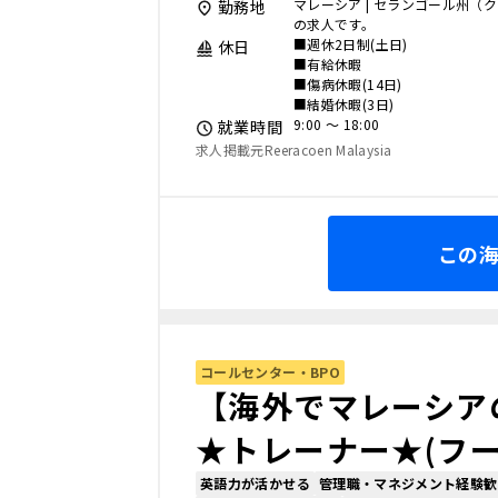
マレーシア | セランゴール州（
勤務地
の求人です。
■週休2日制(土日)
休日
■有給休暇
■傷病休暇(14日)
■結婚休暇(3日)
9:00 〜 18:00
就業時間
求人掲載元Reeracoen Malaysia
この
コールセンター・BPO
【海外でマレーシア
★トレーナー★(フー
英語力が活かせる
管理職・マネジメント経験歓