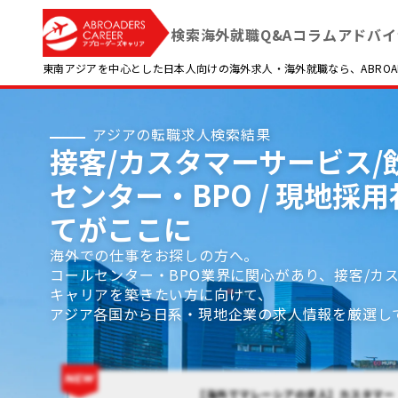
検索
海外就職Q&A
コラム
アドバイ
東南アジアを中心とした日本人向けの海外求人・海外就職なら、ABROADE
アジアの転職求人検索結果
接客/カスタマーサービス/飲
センター・BPO / 現地
てがここに
海外での仕事をお探しの方へ。
コールセンター・BPO業界に関心があり、接客/カ
キャリアを築きたい方に向けて、
アジア各国から日系・現地企業の求人情報を厳選し
【海外でマレーシアの求人】カスタマー