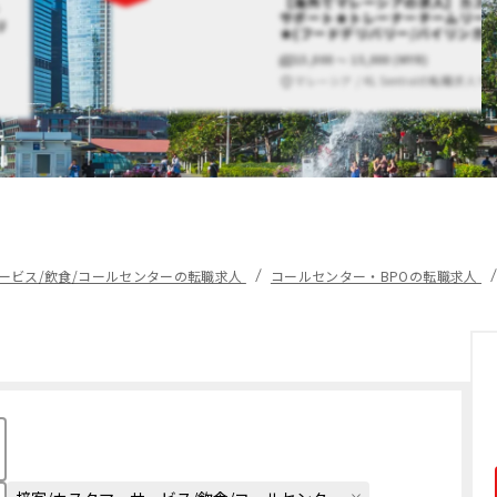
【海外でマレーシアの求人】カス
サポート★トレーナーチームリー
リ
★(フードデリバリー/バイリンガル
15,000 〜 15,000 (MYR)
マレーシア / KL Sentralの転職求人で
ービス/飲食/コールセンターの転職求人
コールセンター・BPOの転職求人