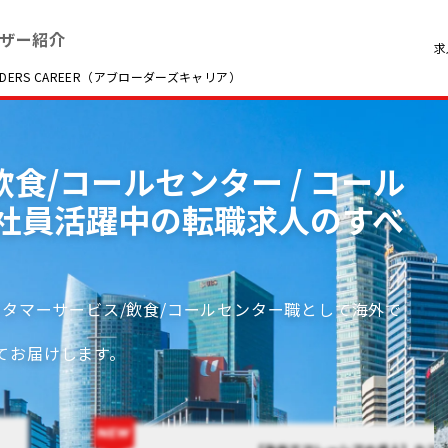
ザー紹介
求
RS CAREER（アブローダーズキャリア）
食/コールセンター / コール
採用社員活躍中の転職求人のすべ
スタマーサービス/飲食/コールセンター職として海外で
てお届けします。