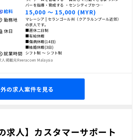
バーを指導・育成する ・センシティブかつ…
15,000 〜 15,000 (MYR)
給料
マレーシア | セランゴール州（クアラルンプール近郊）
勤務地
の求人です。
■週休二日制
休日
■有給休暇
■傷病休暇(14日)
■結婚休暇(3日)
シフト制 〜 シフト制
就業時間
求人掲載元Reeracoen Malaysia
海外の求人案件を見る
の求人】カスタマーサポート