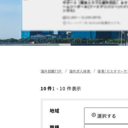
サポート（緊急トラブル案件対応） ★チ
ームリーダー★(フードデリバリー/バイ
ンガル)
15,000 〜 15,000 (MYR)
マレーシア / KL Sentralの転職求人です。
海外就職TOP
海外求人検索
接客/カスタマーサ
10 件
1 - 10 件表示
地域
選択する
職種