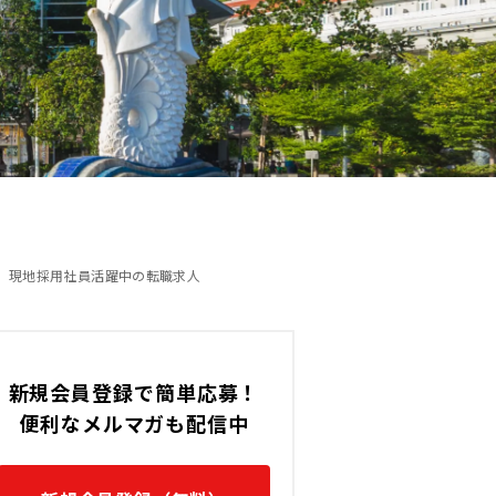
タマー
【海外でマレーシアの求人】
ダー
サポート★トレーナー★(フー
)
リー/バイリンガル)
14,000 〜 14,000 (MYR)
す。
マレーシア / KL Sentralの転職
現地採用社員活躍中の転職求人
新規会員登録で簡単応募！
便利なメルマガも配信中