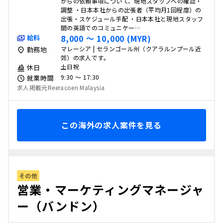
からの依頼事項について、現地スタッフへの確認・
調整 ・日本本社からの出張者（平均月1回程度）の
出張・スケジュール手配 ・日本本社と現地スタッフ
間の英語でのコミュニケー…
8,000 〜 10,000 (MYR)
給料
マレーシア | セランゴール州（クアラルンプール近
勤務地
郊）の求人です。
土日祝
休日
9:30 〜 17:30
就業時間
求人掲載元Reeracoen Malaysia
この海外の求人案件を見る
その他
営業・マーケティングマネージャ
ー（バンドン）