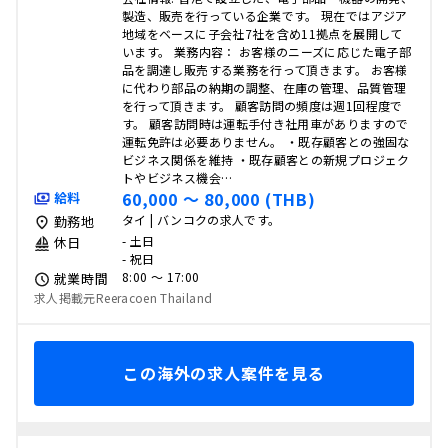
製造、販売を行っている企業です。 現在ではアジア
地域をベースに子会社7社を含め11拠点を展開して
います。 業務内容： お客様のニーズに応じた電子部
品を調達し販売する業務を行って頂きます。 お客様
に代わり部品の納期の調整、在庫の管理、品質管理
を行って頂きます。 顧客訪問の頻度は週1回程度で
す。 顧客訪問時は運転手付き社用車がありますので
運転免許は必要ありません。 ・既存顧客との強固な
ビジネス関係を維持 ・既存顧客との新規プロジェク
トやビジネス機会…
60,000 〜 80,000 (THB)
給料
タイ | バンコクの求人です。
勤務地
- 土日
休日
- 祝日
8:00 〜 17:00
就業時間
求人掲載元Reeracoen Thailand
この海外の求人案件を見る