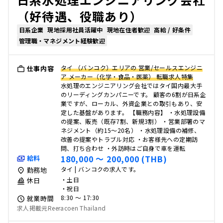
（好待遇、役職あり）
日系企業
現地採用社員活躍中
現地在住者歓迎
高給 / 好条件
管理職・マネジメント経験歓迎
タイ （バンコク）エリアの 営業/セールスエンジニ
仕事内容
ア メーカー（化学・食品・医薬） 転職求人特集
水処理のエンジニアリング会社ではタイ国内最大手
のリーディングカンパニーです。 顧客の6割が日系企
業ですが、ローカル、外資企業との取引もあり、安
定した基盤があります。 【職務内容】 ・水処理設備
の提案、販売（既存7割、新規3割） ・営業部署のマ
ネジメント（約15～20名） ・水処理設備の補修、
改善の提案やトラブル対応 ・お客様先への定期訪
問、打ち合わせ ・外訪時はご自身で車を運転
180,000 〜 200,000 (THB)
給料
タイ | バンコクの求人です。
勤務地
・土日
休日
・祝日
8:30 〜 17:30
就業時間
求人掲載元Reeracoen Thailand