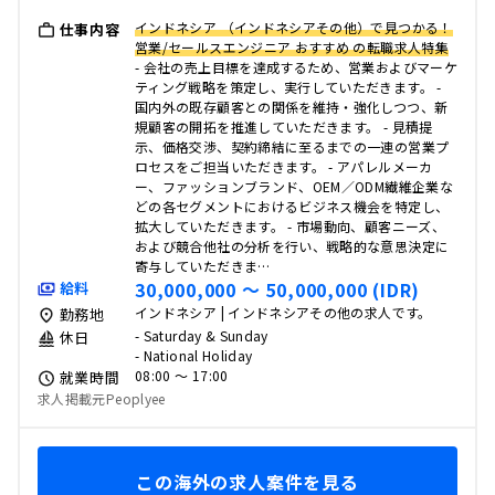
インドネシア （インドネシアその他）で見つかる！
仕事内容
営業/セールスエンジニア おすすめ の転職求人特集
- 会社の売上目標を達成するため、営業およびマーケ
ティング戦略を策定し、実行していただきます。 -
国内外の既存顧客との関係を維持・強化しつつ、新
規顧客の開拓を推進していただきます。 - 見積提
示、価格交渉、契約締結に至るまでの一連の営業プ
ロセスをご担当いただきます。 - アパレルメーカ
ー、ファッションブランド、OEM／ODM繊維企業な
どの各セグメントにおけるビジネス機会を特定し、
拡大していただきます。 - 市場動向、顧客ニーズ、
および競合他社の分析を行い、戦略的な意思決定に
寄与していただきま…
30,000,000 〜 50,000,000 (IDR)
給料
インドネシア | インドネシアその他の求人です。
勤務地
- Saturday & Sunday
休日
- National Holiday
08:00 〜 17:00
就業時間
求人掲載元Peoplyee
この海外の求人案件を見る