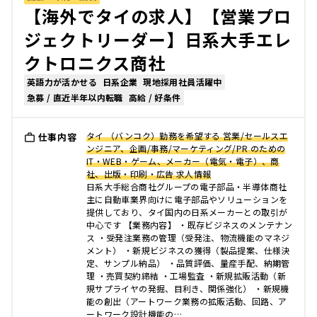
【海外でタイの求人】【営業プロ
ジェクトリーダー】日系大手エレ
クトロニクス商社
英語力が活かせる
日系企業
現地採用社員活躍中
急募 / 直近半年以内転職
高給 / 好条件
タイ （バンコク）勤務を希望する 営業/セールスエ
仕事内容
ンジニア、企画/事務/マーケティング/PR のための
IT・WEB・ゲーム、メーカー（電気・電子）、商
社、出版・印刷・広告 求人情報
日系大手総合商社グループの電子部品・半導体商社
主に自動車業界向けに電子部品やソリューションを
提供しており、タイ国内の日系メーカーとの取引が
中心です 【業務内容】 ・既存ビジネスのメンテナン
ス ・受発注業務の管理（受発注、物流機能のマネジ
メント） ・新規ビジネスの獲得（製品提案、仕様決
定、サンプル納品） ・品質評価、量産手配、納期管
理 ・売買契約締結 ・工場監査 ・新規拡販活動（新
規サプライヤの発掘、目利き、関係強化） ・新規機
能の創出（アートワーク業務の拡販活動、回路、ア
ートワーク設計機能の…