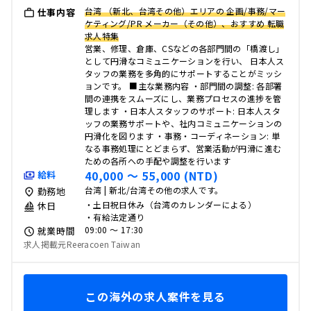
台湾 （新北、台湾その他）エリアの 企画/事務/マー
仕事内容
ケティング/PR メーカー（その他）、おすすめ 転職
求人特集
営業、修理、倉庫、CSなどの各部門間の「橋渡し」
として円滑なコミュニケーションを行い、 日本人ス
タッフの業務を多角的にサポートすることがミッシ
ョンです。 ■主な業務内容 ・部門間の調整: 各部署
間の連携をスムーズにし、業務プロセスの進捗を管
理します ・日本人スタッフのサポート: 日本人スタ
ッフの業務サポートや、社内コミュニケーションの
円滑化を図ります ・事務・コーディネーション: 単
なる事務処理にとどまらず、営業活動が円滑に進む
ための各所への手配や調整を行います
40,000 〜 55,000 (NTD)
給料
台湾 | 新北/台湾その他の求人です。
勤務地
・土日祝日休み（台湾のカレンダーによる）
休日
・有給法定通り
09:00 〜 17:30
就業時間
求人掲載元Reeracoen Taiwan
この海外の求人案件を見る