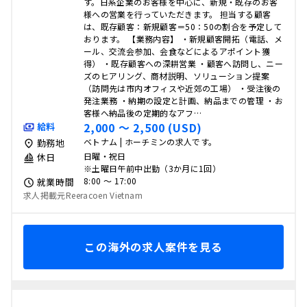
す。日系企業のお客様を中心に、新規・既存のお客
様への営業を行っていただきます。 担当する顧客
は、既存顧客：新規顧客＝50：50の割合を予定して
おります。 【業務内容】 ・新規顧客開拓（電話、メ
ール、交流会参加、会食などによるアポイント獲
得） ・既存顧客への深耕営業 ・顧客へ訪問し、ニー
ズのヒアリング、商材説明、ソリューション提案
（訪問先は市内オフィスや近郊の工場） ・受注後の
発注業務 ・納期の設定と計画、納品までの管理 ・お
客様へ納品後の定期的なアフ…
2,000 〜 2,500 (USD)
給料
ベトナム | ホーチミンの求人です。
勤務地
日曜・祝日
休日
※土曜日午前中出勤（3か月に1回）
8:00 〜 17:00
就業時間
求人掲載元Reeracoen Vietnam
この海外の求人案件を見る