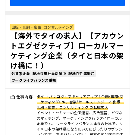
出版・印刷・広告
コンサルティング
【海外でタイの求人】【アカウン
トエグゼクティブ】ローカルマー
ケティング企業（タイと日本の架
け橋に！）
外資系企業
現地採用社員活躍中
現地在住者歓迎
ワークライフバランス重視
タイ （バンコク）でキャリアアップ！企画/事務/マ
仕事内容
ーケティング/PR、営業/セールスエンジニア 出版・
印刷・広告、コンサルティング の転職求人
イベント・セミナーの企画運営、広告運営、ビジネ
スマッチング、マーケティングを行うタイローカル
企業です。 ワークライフバランス重視の社風で、タ
イ×日本の架け橋になりたい方にぴったりのポジシ
ョンです。 本ポジションでは、日本の官公庁自治体