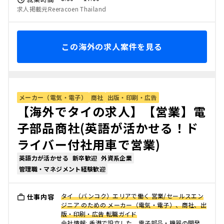
求人掲載元Reeracoen Thailand
この海外の求人案件を見る
メーカー（電気・電子）
商社
出版・印刷・広告
【海外でタイの求人】【営業】電
子部品商社(英語が活かせる！ド
ライバー付社用車で営業)
英語力が活かせる
新卒歓迎
外資系企業
管理職・マネジメント経験歓迎
タイ （バンコク）エリアで働く 営業/セールスエン
仕事内容
ジニア のための メーカー（電気・電子）、商社、出
版・印刷・広告 転職ガイド
会社情報: 香港で設立した、電子部品・機器の開発、