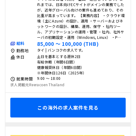
れまでは、日本向けECサイトがメインの業務でした
が、近年グローバル向けの案件も進めており、その
比重が高まっています。 【業務内容】 ・クラウド環
境（主にAzure）の設計、運用 ・サーバーおよびネ
ットワークの設計、構築、運用、保守 ・社内ツー
ル、アプリケーションの運用・管理 ・社内、社外サ
ーバの初期設定・運用（Windows, Linux） ・P…
85,000 〜 100,000 (THB)
給料
タイ | バンコクの求人です。
勤務地
土日を基本とする週休2日
休日
有給休暇（年間6日間）
健康報奨休日（年間6日間）
※年間休日126日（2025年）
9:00 〜 18:00
就業時間
求人掲載元Reeracoen Thailand
この海外の求人案件を見る