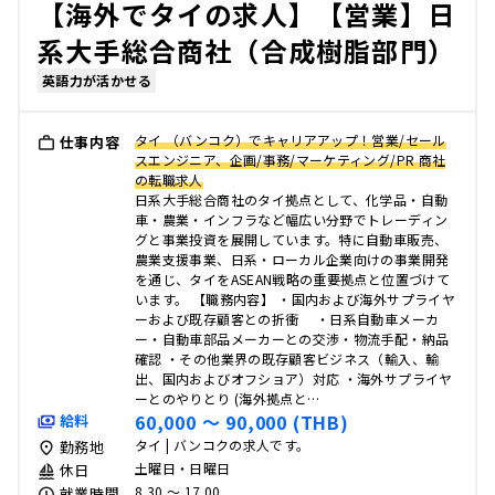
【海外でタイの求人】【営業】日
系大手総合商社（合成樹脂部門）
英語力が活かせる
タイ （バンコク）でキャリアアップ！営業/セール
仕事内容
スエンジニア、企画/事務/マーケティング/PR 商社
の転職求人
日系大手総合商社のタイ拠点として、化学品・自動
車・農業・インフラなど幅広い分野でトレーディン
グと事業投資を展開しています。特に自動車販売、
農業支援事業、日系・ローカル企業向けの事業開発
を通じ、タイをASEAN戦略の重要拠点と位置づけて
います。 【職務内容】 ・国内および海外サプライヤ
ーおよび既存顧客との折衝 ・日系自動車メーカ
ー・自動車部品メーカーとの交渉・物流手配・納品
確認 ・その他業界の既存顧客ビジネス（輸入、輸
出、国内およびオフショア）対応 ・海外サプライヤ
ーとのやりとり (海外拠点と…
60,000 〜 90,000 (THB)
給料
タイ | バンコクの求人です。
勤務地
土曜日・日曜日
休日
8.30 〜 17.00
就業時間