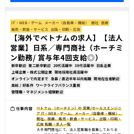
IT・WEB・ゲーム
メーカー（自動車・機械）
商社
医療
販売・飲食・サービス
出版・印刷・広告
【海外でベトナムの求人】【法人
営業】日系／専門商社（ホーチミ
ン勤務/ 賞与年4回支給◎）
新卒歓迎
第二新卒歓迎
20代活躍中
30代活躍中
日系企業
上場企業・株式公開企業
現地採用社員活躍中
オンラインで内定まで
急募 / 直近半年以内転職
現地在住者歓迎
高給 / 好条件
ワークライフバランス重視
管理職・マネジメント経験歓迎
ベトナム （ホーチミン）の 営業/セールスエンジニ
仕事内容
ア IT・WEB・ゲーム、メーカー（自動車・機械）、
商社、医療、販売・飲食・サービス、出版・印刷・
広告 転職・求人一覧
大手専門商社にて、法人営業職を募集しておりま