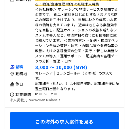
る！物流/倉庫管理 物流 の転職求人特集
＜会社概要＞ マレーシアで物流サービスを展開する
企業です。 食品・飲料をはじめとするさまざまな商
品の配送を手掛けており、長年にわたり幅広いお客
様の物流を支えています。 近年はさらなる業務効率
化を目指し、配送オペレーションの改善や新たなシ
ステムの導入など、物流体制の強化にも積極的に取
り組んでいます。 ＜業務内容＞ ・配送・物流オペレ
ーション全体の管理・運営 ・配送品質や業務効率の
改善に向けた各種施策の企画・実行 ・新しい業務シ
ステムの導入・運用サポート ・配送実績や各種デー
タの分析・管理 ・日本…
8,000 〜 10,000 (MYR)
給料
マレーシア | セランゴール州（その他）の求人で
勤務地
す。
試用期間（約3か月）は土曜日出勤、試用期間後に隔
休日
週土曜日出勤となります。
8:30 〜 17:30
就業時間
求人掲載元Reeracoen Malaysia
この海外の求人案件を見る