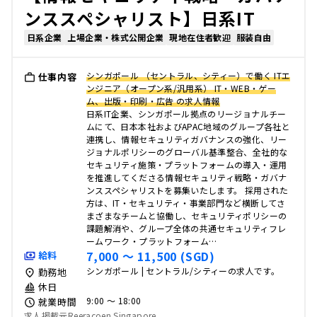
ンススペシャリスト】日系IT
日系企業
上場企業・株式公開企業
現地在住者歓迎
服装自由
シンガポール （セントラル、シティー）で働く ITエ
仕事内容
ンジニア（オープン系/汎用系） IT・WEB・ゲー
ム、出版・印刷・広告 の求人情報
日系IT企業、シンガポール拠点のリージョナルチー
ムにて、日本本社およびAPAC地域のグループ各社と
連携し、情報セキュリティガバナンスの強化、リー
ジョナルポリシーのグローバル基準整合、全社的な
セキュリティ施策・プラットフォームの導入・運用
を推進してくださる情報セキュリティ戦略・ガバナ
ンススペシャリストを募集いたします。 採用された
方は、IT・セキュリティ・事業部門など横断してさ
まざまなチームと協働し、セキュリティポリシーの
課題解消や、グループ全体の共通セキュリティフレ
ームワーク・プラットフォーム…
7,000 〜 11,500 (SGD)
給料
シンガポール | セントラル/シティーの求人です。
勤務地
休日
9:00 〜 18:00
就業時間
求人掲載元Reeracoen Singapore