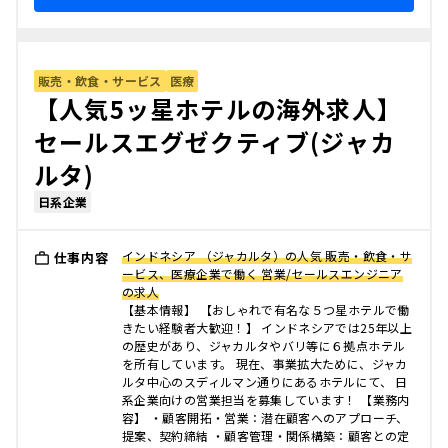
販売・飲食・サービス
医療
【人気5ッ星ホテルの海外求人】
セールスエグゼクティブ(ジャカ
ルタ)
日系企業
インドネシア （ジャカルタ）の人気 販売・飲食・サ
仕事内容
ービス、医療企業で働く 営業/セールスエンジニア
の求人
【基本情報】 【おしゃれで有名な５つ星ホテルで働
きたい経験者大歓迎！】 インドネシアでは25年以上
の歴史があり、ジャカルタやバリ等に６拠点ホテル
を所有しています。 現在、事業拡大ために、ジャカ
ルタ中心のスディルマン通りにあるホテルにて、 日
系企業向けの営業担当を募集しています！ 【業務内
容】 ・顧客開拓・営業：潜在顧客へのアプローチ、
提案、契約締結 ・顧客管理・関係構築：顧客との定