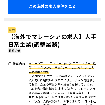
この海外の求人案件を見る
金融
【海外でマレーシアの求人】大手
日系企業(調整業務)
日系企業
マレーシア （セランゴール州（クアラルンプール近
仕事内容
郊））で見つかる！営業/セールスエンジニア 金融
の転職求人特集
＜会社概要＞ 大手日系企業のマレーシア法人です。
法人向けに幅広いビジネスソリューションを提供し
ており、企業の事業運営や成長を支援しています。
日本を含む海外拠点と連携しながら、マレーシア市
場で事業を展開しています。 ＜業務内容＞ ・日本本
社向け各種レポートの作成・提出 ・定例報告（オフ
ィス状況、人員状況など）の取りまとめ ・日本本社