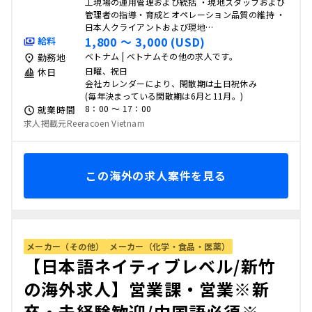
工現場の運用管理および統括 ・現地スタッフおよび
管理者の指導・育成とオペレーション品質の維持 ・
日本人クライアントおよび現地…
1,800 〜 3,000 (USD)
給料
ベトナム | ベトナムその他の求人です。
勤務地
日曜、祝日
休日
会社カレンダーにより、閑散期は土日祝休み
(毎年決まっている閑散期は6月と11月。)
8：00 〜 17：00
就業時間
求人掲載元Reeracoen Vietnam
この海外の求人案件を見る
メーカー（その他）
メーカー（化学・食品・医薬）
【日本語ネイティブレベル/新竹
の海外求人】営業課・営業※新
卒・未経験歓迎/中国語必須※