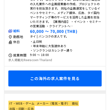
の入札案件への企画提案書の作成、プロジェクトの
実行を担当頂きます。 同社の企画運営をしているイ
ベントやセミナー、メディア媒体、広告、タイ国内
マーケティング等のサービスを活用した企画を担当
いただきます。 【業務内容】 ・イベント・セミナー
の営業活動 ・クライアントへ…
60,000 〜 70,000 (THB)
給料
タイ | バンコクの求人です。
勤務地
・土日祝
休日
・年末年始に大型連休あり
・ソンクランはカレンダー通り
9:00 〜 18:00
就業時間
求人掲載元Reeracoen Thailand
この海外の求人案件を見る
IT・WEB・ゲーム
メーカー（電気・電子）
商社
出版・印刷・広告