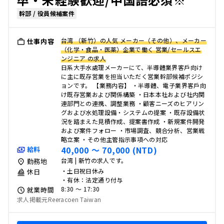
幹部 / 役員候補案件
台湾 （新竹）の人気 メーカー（その他）、メーカー
仕事内容
（化学・食品・医薬）企業で働く 営業/セールスエ
ンジニア の求人
日系大手水處理メーカーにて、半導體業界客戶向け
に主に既存営業を担当いただく営業幹部候補ポジシ
ョンです。 【業務内容】 ・半導體、電子業界客戶向
け既存営業および関係構築 ・日本本社および社内関
連部門との連携、調整業務 ・顧客ニーズのヒアリン
グおよび水処理設備・システムの提案 ・既存設備状
況を踏まえた見積作成、提案書作成 ・新規案件開発
および案件フォロー ・市場調査、競合分析、営業戦
略立案 ・その他主管指示事項への対応
40,000 〜 70,000 (NTD)
給料
台湾 | 新竹の求人です。
勤務地
・土日祝日休み
休日
・有休：法定通り付与
8:30 〜 17:30
就業時間
求人掲載元Reeracoen Taiwan