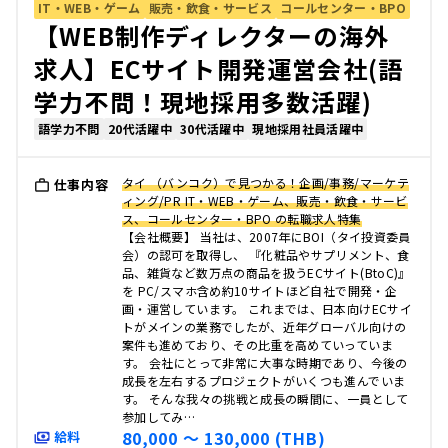
IT・WEB・ゲーム
販売・飲食・サービス
コールセンター・BPO
【WEB制作ディレクターの海外
求人】ECサイト開発運営会社(語
学力不問！現地採用多数活躍)
語学力不問
20代活躍中
30代活躍中
現地採用社員活躍中
タイ （バンコク）で見つかる！企画/事務/マーケテ
仕事内容
ィング/PR IT・WEB・ゲーム、販売・飲食・サービ
ス、コールセンター・BPO の転職求人特集
【会社概要】 当社は、2007年にBOI（タイ投資委員
会）の認可を取得し、 『化粧品やサプリメント、食
品、雑貨など数万点の商品を扱うECサイト(BtoC)』
を PC/スマホ含め約10サイトほど自社で開発・企
画・運営しています。 これまでは、日本向けECサイ
トがメインの業務でしたが、近年グローバル向けの
案件も進めており、その比重を高めていっていま
す。 会社にとって非常に大事な時期であり、今後の
成長を左右するプロジェクトがいくつも進んでいま
す。 そんな我々の挑戦と成長の瞬間に、一員として
参加してみ…
80,000 〜 130,000 (THB)
給料