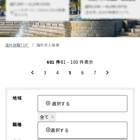
7,000 〜 11,500 (SGD)
35,000 〜 40,000 (NTD)
シンガポール / Central,Cityの転職
台湾 / 台北の転職求人です。
求人です。
海外就職TOP
海外求人検索
681 件
81 - 100 件表示
3
4
5
6
7
地域
選択する
全て
職種
選択する