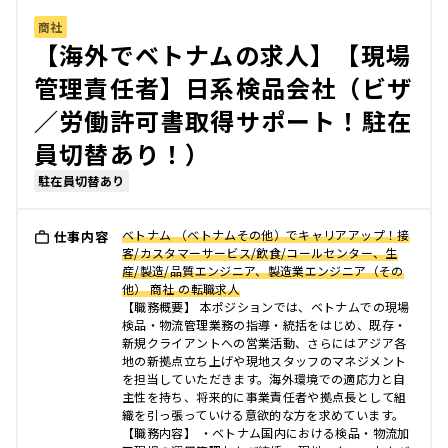
商社
【海外でベトナムの求人】【現場
管理責任者】日系検品会社（ビザ
／労働許可書取得サポート！駐在
員切替あり！）
駐在員切替あり
ベトナム （ベトナムその他）でキャリアアップ！接
仕事内容
客/カスタマーサービス/飲食/コールセンター、生
産/製造/品質エンジニア、製造業エンジニア（その
他） 商社 の転職求人
【職務概要】 本ポジションでは、ベトナムでの現場
検品・物流管理業務の指導・統括をはじめ、既存・
新規クライアントへの営業活動、さらにはアジア各
地の新拠点立ち上げや現地スタッフのマネジメント
を担当していただきます。海外環境での適応力と自
主性を持ち、将来的に事業責任者や拠点長として組
織を引っ張っていける意欲的な方を求めています。
【職務内容】 ・ベトナム国内における検品・物流加