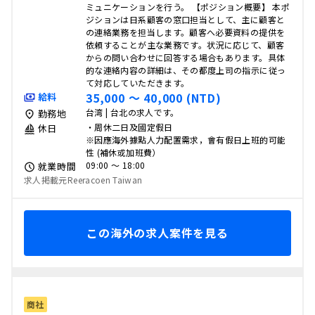
ミュニケーションを行う。 【ポジション概要】 本ポ
ジションは日系顧客の窓口担当として、主に顧客と
の連絡業務を担当します。顧客へ必要資料の提供を
依頼することが主な業務です。状況に応じて、顧客
からの問い合わせに回答する場合もあります。具体
的な連絡内容の詳細は、その都度上司の指示に従っ
て対応していただきます。
35,000 〜 40,000 (NTD)
給料
台湾 | 台北の求人です。
勤務地
・周休二日及國定假日
休日
※因應海外據點人力配置需求，會有假日上班的可能
性 (補休或加班費）
09:00 〜 18:00
就業時間
求人掲載元Reeracoen Taiwan
この海外の求人案件を見る
商社