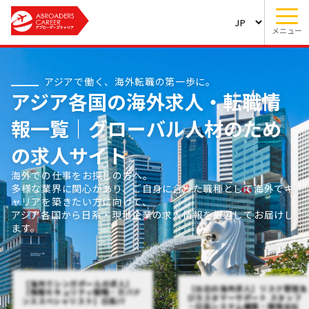
メニュー
アジアで働く、海外転職の第一歩に。
アジア各国の海外求人・転職情
報一覧｜グローバル人材のため
の求人サイト
海外での仕事をお探しの方へ。
多様な業界に関心があり、ご自身に合った職種として海外でキ
ャリアを築きたい方に向けて、
アジア各国から日系・現地企業の求人情報を厳選してお届けし
ます。
【海外でシンガポールの求人】
【台北の海外求人】リスク管理及
【情報セキュリティ戦略・ガバナ
びカスタマーサポート スタッフ
ンススペシャリスト】日系IT
－日系システム構築・開発会社