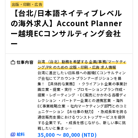
出版・印刷・広告
【台北/日本語ネイティブレベル
の海外求人】Account Planner
ー越境ECコンサルティング会社
ー
台湾 （台北）勤務を希望する 企画/事務/マーケティ
仕事内容
ング/PR のための 出版・印刷・広告 求人情報
台湾に進出したい日系様への越境ECコンサルティン
グ会社にてアカウントプランナーポジションを募
集！ 【具体的な業務】 ・クライアント企業の事業計
画立案・提案・実行 ・プロモーションプラン作成・
提案・レポーティング ・EC販売にかかわる各種ディ
レクション ・パートナー企業との連携営業 ・海外
EC事業戦略立案 ・社内マーケティング部門とのコミ
ュニケーション 【お仕事の魅力】 ・急成長率を誇る
通信販売支援におけるワンストップサービスを提供
する企業です。 ・成長を感じながら、新しい事に挑
戦したいと集まっ…
35,000 〜 80,000 (NTD)
給料