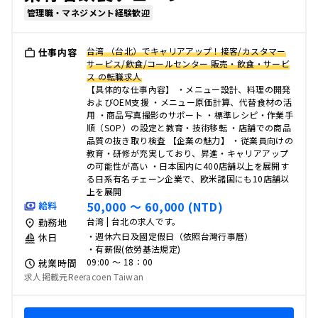
管理職・マネジメント経験歓迎
台湾 （台北）でキャリアアップ！接客/カスタマー
仕事内容
サービス/飲食/コールセンター 販売・飲食・サービ
ス の転職求人
【具体的な仕事內容】 ・メニュー設計、料理の開発
およびOEM支援 ・メニュー原価計算、代替食材の活
用 ・商品写真撮影のサポート ・標準レシピ・作業手
順（SOP）の設定と教育・技術移転 ・店舗での商品
品質の抜き取り検査 【企業の魅力】 ・従業員向けの
教育・研修が充実しており、昇進・キャリアアップ
の可能性が高い ・日本国内に400店舗以上を展開す
る日系有名チェーン企業で、欧米諸国にも10店舗以
上を展開
50,000 〜 60,000 (NTD)
給料
台湾 | 台北の求人です。
勤務地
・週休六日及國定假日（依照台灣行事曆）
休日
・有薪假(依勞基法規定)
09:00 〜 18：00
就業時間
求人掲載元Reeracoen Taiwan