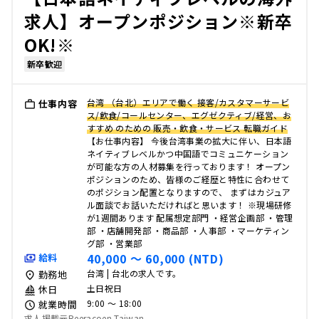
求人】オープンポジション※新卒
OK!※
新卒歓迎
台湾 （台北）エリアで働く 接客/カスタマーサービ
仕事内容
ス/飲食/コールセンター、エグゼクティブ/経営、お
すすめ のための 販売・飲食・サービス 転職ガイド
【お仕事内容】 今後台湾事業の拡大に伴い、日本語
ネイティブレベルかつ中国語でコミュニケーション
が可能な方の人材募集を行っております！ オープン
ポジションのため、皆様のご経歴と特性に合わせて
のポジション配置となりますので、 まずはカジュア
ル面談でお話いただければと思います！ ※現場研修
が1週間あります 配属想定部門 ・経営企画部 ・管理
部 ・店舗開発部 ・商品部 ・人事部 ・マーケティン
グ部 ・営業部
40,000 〜 60,000 (NTD)
給料
台湾 | 台北の求人です。
勤務地
土日祝日
休日
9:00 〜 18:00
就業時間
求人掲載元Reeracoen Taiwan