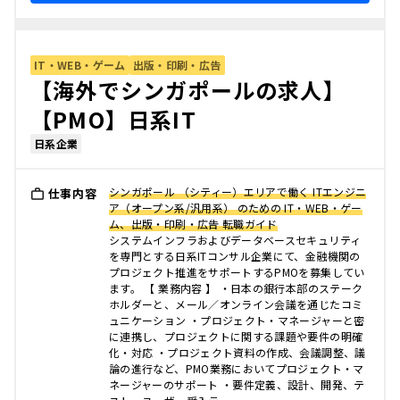
IT・WEB・ゲーム
出版・印刷・広告
【海外でシンガポールの求人】
【PMO】日系IT
日系企業
シンガポール （シティー）エリアで働く ITエンジニ
仕事内容
ア（オープン系/汎用系） のための IT・WEB・ゲー
ム、出版・印刷・広告 転職ガイド
システムインフラおよびデータベースセキュリティ
を専門とする日系ITコンサル企業にて、金融機関の
プロジェクト推進をサポートするPMOを募集してい
ます。 【 業務内容 】 ・日本の銀行本部のステーク
ホルダーと、メール／オンライン会議を通じたコミ
ュニケーション ・プロジェクト・マネージャーと密
に連携し、プロジェクトに関する課題や要件の明確
化・対応 ・プロジェクト資料の作成、会議調整、議
論の進行など、PMO業務においてプロジェクト・マ
ネージャーのサポート ・要件定義、設計、開発、テ