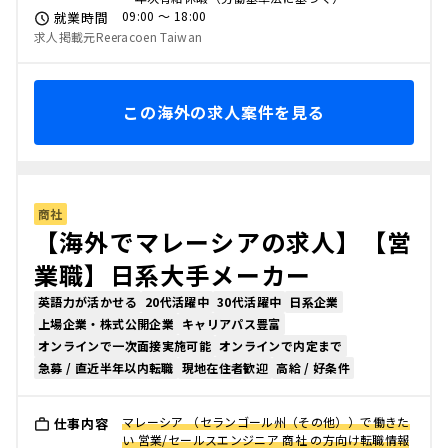
09:00 〜 18:00
就業時間
求人掲載元Reeracoen Taiwan
この海外の求人案件を見る
商社
【海外でマレーシアの求人】【営
業職】日系大手メーカー
英語力が活かせる
20代活躍中
30代活躍中
日系企業
上場企業・株式公開企業
キャリアパス豊富
オンラインで一次面接実施可能
オンラインで内定まで
急募 / 直近半年以内転職
現地在住者歓迎
高給 / 好条件
マレーシア （セランゴール州（その他））で働きた
仕事内容
い 営業/セールスエンジニア 商社 の方向け転職情報