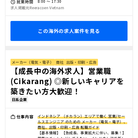
8:00 〜 17:30
就業時間
求人掲載元Reeracoen Vietnam
この海外の求人案件を見る
メーカー（電気・電子）
商社
出版・印刷・広告
【成長中の海外求人】営業職
(Cikarang) ◎新しいキャリアを
築きたい方大歓迎！
日系企業
インドネシア （チカラン）エリアで働く 営業/セー
仕事内容
ルスエンジニア のための メーカー（電気・電子）、
商社、出版・印刷・広告 転職ガイド
【基本情報】 【急成長、事業拡大に伴い、募集！】