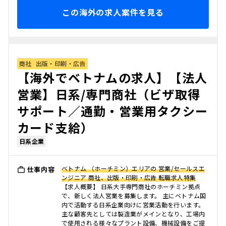
この海外の求人案件を見る
商社
出版・印刷・広告
【海外でベトナムの求人】【法人
営業】日系/専門商社（ビザ取得
サポート／通勤・営業用タクシー
カード支給）
日系企業
ベトナム （ホーチミン）エリアの 営業/セールスエ
仕事内容
ンジニア 商社、出版・印刷・広告 転職求人特集
【求人概要】 日系大手専門商社のホーチミン拠点
で、新しく法人営業を募集します。 主にベトナム国
内で活動する日系企業向けに営業活動を行います。
主な顧客先としては製造業がメインとなり、工場内
で使用される様々なプラント設備、機械設備をご提