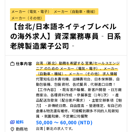
メーカー（電気・電子）
メーカー（自動車・機械）
メーカー（その他）
【台北/日本語ネイティブレベル
の海外求人】資深業務專員‐日系
老牌製造業子公司‐
台湾 （新北）勤務を希望する 営業/セールスエンジ
仕事内容
ニア のための メーカー（電気・電子）、メーカー
（自動車・機械）、メーカー（その他） 求人情報
代理知名日本壽司機、迴轉壽司台、日本保鮮膜、自
動包裝機、包裝資材、各式餐具﹑代辦進口日商！
【工作內容】 ・既有客戶聯繫、新客戶開發 ・日方廠
商接洽、各種資料作成 ・參展事宜（1年1次） ・產
品配送及發貨（配合客戶需求） ・主管交辦事項 【魅
力】 ・非傳統日商、自由度高 ・營運穩定，有自己的
倉庫&物流還有維修，可接觸到跟多不同的人和新知
識 ・氛圍和樂、不定期公司餐聚
50,000 〜 60,000 (NTD)
給料
台湾 | 新北の求人です。
勤務地