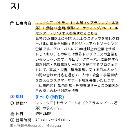
ス)
マレーシア （セランゴール州（クアラルンプール近
仕事内容
郊））勤務の 企画/事務/マーケティング/PR コール
センター・BPO 求人を探すならこちら
世界70カ国以上に44万人以上のスタッフを擁しグロ
ーバルに事業を展開するビジネスアウトソーシング
企業です。グローバルに2000社以上の企業をサポー
トしており、その中には世界トップクラスの企業も
いらっしゃいます。 今回は、グローバルに展開する
緊急対応・危機管理サービスを提供するプロジェク
トにて、事故・災害・緊急事態に関する日本人から
の問い合わせ対応を通じて、人命・安全・事業継続
を支えるカスタマーサポート職を募集いたします！
【仕事内容】 緊急対応・危機管理サービスの顧客か
らの問い合わせ対応を担当…
0 〜 0 (MYR)
給料
マレーシア | セランゴール州（クアラルンプール近
勤務地
郊）の求人です。
週休2日制
休日
24h shift 〜 24h shift
就業時間
求人掲載元Reeracoen Malaysia