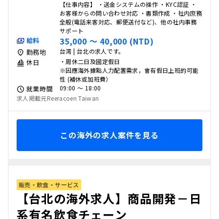
【仕事内容】 ・送金システムの操作 ・KYC認証 ・
お客様からの問い合わせ対応 ・書類作成 ・社内庶務
全般(電話来客対応、郵便送付など)、他の社内事務
サポート
35,000 〜 40,000 (NTD)
給料
台湾 | 台北の求人です。
勤務地
・周休二日及國定假日
休日
※因應海外據點人力配置需求，會有假日上班的可能
性 (補休或加班費）
09:00 〜 18:00
就業時間
求人掲載元Reeracoen Taiwan
この海外の求人案件を見る
販売・飲食・サービス
【台北の海外求人】商品開発－日
系有名飲食チェーン