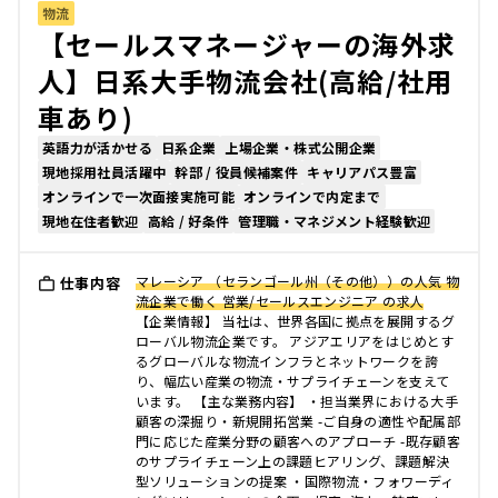
物流
【セールスマネージャーの海外求
人】日系大手物流会社(高給/社用
車あり)
英語力が活かせる
日系企業
上場企業・株式公開企業
現地採用社員活躍中
幹部 / 役員候補案件
キャリアパス豊富
オンラインで一次面接実施可能
オンラインで内定まで
現地在住者歓迎
高給 / 好条件
管理職・マネジメント経験歓迎
マレーシア （セランゴール州（その他））の人気 物
仕事内容
流企業で働く 営業/セールスエンジニア の求人
【企業情報】 当社は、世界各国に拠点を展開するグ
ローバル物流企業です。 アジアエリアをはじめとす
るグローバルな物流インフラとネットワークを誇
り、幅広い産業の物流・サプライチェーンを支えて
います。 【主な業務内容】 ・担当業界における大手
顧客の深掘り・新規開拓営業 -ご自身の適性や配属部
門に応じた産業分野の顧客へのアプローチ -既存顧客
のサプライチェーン上の課題ヒアリング、課題解決
型ソリューションの提案 ・国際物流・フォワーディ