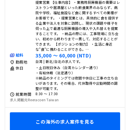
提案営業 【仕事内容】 ・業務用厨房機器の需要はレ
ストランや居酒屋といった飲食業界のみならず、病
院や学校、福祉施設など食に関するすべての業種が
お客様です。 ・提案営業とは、具体的に食を提供す
る企業や法人を対象に訪問し、現状の課題や様子を
伺った上で最適な厨房機器の導入や入れ替えを提案
することです。 ・納品の際には、工事現場に立ち会
い、初めから終わりまで一貫して、対応することが
できます。 【ポジションの魅力】 ・生活に身近
な”食”に携わることができる。…
35,000 〜 60,000 (NTD)
給料
台湾 | 新北/台北の求人です。
勤務地
・土日祝日休み（台湾カレンダー通り）
休日
・有給休暇（法定通り）
※納品のタイミングでは夜間や休日に工事の立ち合
いがあります。その場合、代休取得や出勤時間の調
整が可能です。
8:30 〜 17:30
就業時間
求人掲載元Reeracoen Taiwan
この海外の求人案件を見る