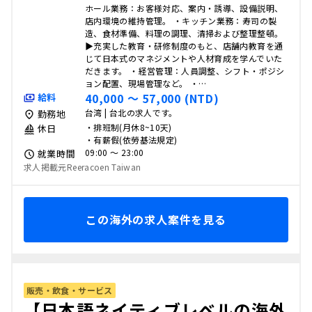
ホール業務：お客様対応、案内・誘導、設備説明、
店内環境の維持管理。 ・キッチン業務：寿司の製
造、食材準備、料理の調理、清掃および整理整頓。
▶充実した教育・研修制度のもと、店舗内教育を通
じて日本式のマネジメントや人材育成を学んでいた
だきます。 ・経営管理：人員調整、シフト・ポジシ
ョン配置、現場管理など。 ・…
40,000 〜 57,000 (NTD)
給料
台湾 | 台北の求人です。
勤務地
・排班制(月休8~10天)
休日
・有薪假(依勞基法規定)
09:00 〜 23:00
就業時間
求人掲載元Reeracoen Taiwan
この海外の求人案件を見る
販売・飲食・サービス
【日本語ネイティブレベルの海外