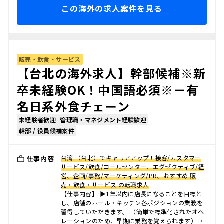
この海外の求人案件を見る
販売・飲食・サービス
【台北の海外求人】幹部候補※新
卒未経験OK！中国語必須※－有
名日系外食チェーン
未経験者歓迎
管理職・マネジメント経験歓迎
幹部 / 役員候補案件
台湾 （台北）でキャリアアップ！接客/カスタマー
仕事内容
サービス/飲食/コールセンター、エグゼクティブ/経
営、企画/事務/マーケティング/PR、おすすめ 販
売・飲食・サービス の転職求人
【仕事内容】 ▶1年以内に店長になることを目標と
し、店舗のホール・キッチン各ポジションの業務を
習得していただきます。 （簡単で標準化されたオペ
レーションのため、早期に業務を覚えられます） ・