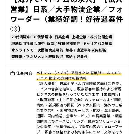
営業】日系／大手物流企業／フォ
ワーダー（業績好調！好待遇案件
◎）
20代活躍中
30代活躍中
日系企業
上場企業・株式公開企業
現地採用社員活躍中
幹部 / 役員候補案件
キャリアパス豊富
オンラインで一次面接実施可能
急募 / 直近半年以内転職
管理職・マネジメント経験歓迎
高給 / 好条件
ベトナム （ハノイ）で働きたい 営業/セールスエン
仕事内容
ジニア 物流 の方向け転職情報
【求人概要】 日本企業および国際顧客向けに物流サ
ービスの営業を担当し、既存顧客の維持および新規
ビジネスの開拓を行っていただきます 【業務内容】
・既存顧客（主に日系企業）のフォローおよび関係
構築 ・新規顧客の開拓（ベトナム国内・海外の日系
企業を含む ・国際物流サービス（航空・海上輸送、
通関、国内輸送、倉庫サービス）の提案営業 ・顧客
訪問およびニーズヒアリング、最適なソリューショ
ンの提案 ・見積作成および提案内容のフォローアッ
プ ・顧客と価格および契約条件について交渉を行う