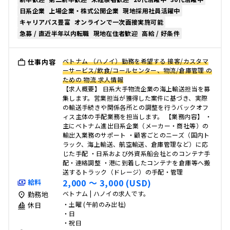
日系企業
上場企業・株式公開企業
現地採用社員活躍中
キャリアパス豊富
オンラインで一次面接実施可能
急募 / 直近半年以内転職
現地在住者歓迎
高給 / 好条件
ベトナム （ハノイ）勤務を希望する 接客/カスタマ
仕事内容
ーサービス/飲食/コールセンター、物流/倉庫管理 の
ための 物流 求人情報
【求人概要】 日系大手物流企業の海上輸送担当を募
集します。営業担当が獲得した案件に基づき、実際
の輸送手続きや関係各所との調整を行うバックオフ
ィス主体の手配業務を担当します。 【業務内容】 ・
主にベトナム進出日系企業（メーカー・商社等）の
輸出入業務のサポート ・顧客ごとのニーズ（国内ト
ラック、海上輸送、航空輸送、倉庫管理など）に応
じた手配 ・日系および外資系船会社とのコンテナ手
配・連絡調整 ・港に到着したコンテナを倉庫等へ搬
送するトラック（ドレージ）の手配・管理
2,000 〜 3,000 (USD)
給料
ベトナム | ハノイの求人です。
勤務地
・土曜 (午前のみ出社)
休日
・日
・祝日