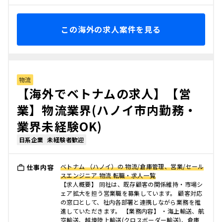
この海外の求人案件を見る
物流
【海外でベトナムの求人】【営
業】物流業界(ハノイ市内勤務・
業界未経験OK)
日系企業
未経験者歓迎
ベトナム （ハノイ）の 物流/倉庫管理、営業/セール
仕事内容
スエンジニア 物流 転職・求人一覧
【求人概要】 同社は、既存顧客の関係維持・市場シ
ェア拡大を担う営業職を募集しています。 顧客対応
の窓口として、社内各部署と連携しながら業務を推
進していただきます。 【業務内容】 ・海上輸送、航
空輸送、越境陸上輸送(クロスボーダー輸送)、倉庫