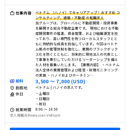
ベトナム （ハノイ）でキャリアアップ！おすすめ コ
仕事内容
ンサルティング、建築・不動産 の転職求人
当グループは、グローバルに不動産開発・投資事業
を展開する総合不動産企業です。 現地における不動
産開発案件の推進、資金管理、および組織運営を担
っており、高い専門性を持つローカルスタッフとと
もに持続的な成長を目指しています。今回はベトナ
ム拠点の管理体制を強化し、業務のブラックボック
ス化を防ぐとともに、将来的に現地法人の代表とし
て事業を牽引していただけるリーダーシップを備え
た人材を募集いたします。 【業務内容】 ・ベトナム
法人全体の業務管理および経営・財務モニタリング
の実施 ・ハノイおよびホーチミン…
3,500 〜 7,000 (USD)
給料
ベトナム | ハノイの求人です。
勤務地
・土曜日
休日
・日曜日
・祝日
8:00 〜 16:50
就業時間
求人掲載元Reeracoen Vietnam