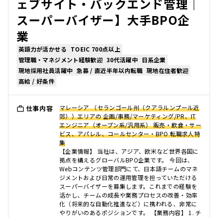
ェブサイト・バックエンド管理｜
スーパーバイザー】大手BPO企
業
英語力が活かせる
TOEIC 700点以上
管理職・マネジメント経験歓迎
30代活躍中
日系企業
現地採用社員活躍中
急募 / 直近半年以内転職
現地在住者歓迎
高給 / 好条件
マレーシア （セランゴール州（クアラルンプール近
仕事内容
郊））エリアの 企画/事務/マーケティング/PR、IT
エンジニア（オープン系/汎用系） 販売・飲食・サー
ビス、アパレル、コールセンター・BPO 転職求人特
集
【企業情報】 当社は、アジア、欧米など世界各国に
拠点を構えるグローバルBPO企業です。 今回は、
Webコンテンツ管理部門にて、日本語チームのマネ
ジメントおよび日常の運用管理を担っていただける
スーパーバイザーを募集します。これまでの経験を
活かし、チームの成長や業務プロセスの改善・効率
化（将来的な自動化推進など）に携われる、非常に
やりがいのあるポジションです。 【業務内容】 1. チ