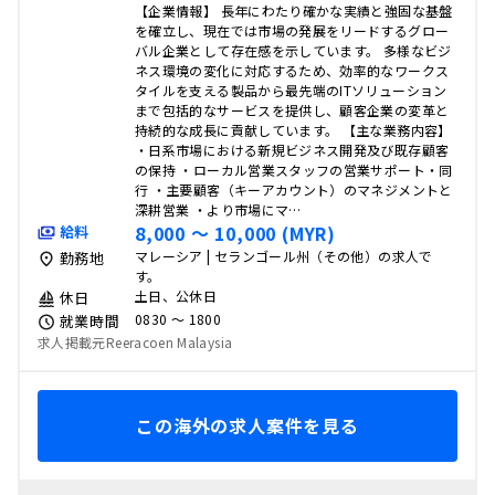
【企業情報】 長年にわたり確かな実績と強固な基盤
を確立し、現在では市場の発展をリードするグロー
バル企業として存在感を示しています。 多様なビジ
ネス環境の変化に対応するため、効率的なワークス
タイルを支える製品から最先端のITソリューション
まで包括的なサービスを提供し、顧客企業の変革と
持続的な成長に貢献しています。 【主な業務内容】
・日系市場における新規ビジネス開発及び既存顧客
の保持 ・ローカル営業スタッフの営業サポート・同
行 ・主要顧客（キーアカウント）のマネジメントと
深耕営業 ・より市場にマ…
8,000 〜 10,000 (MYR)
給料
マレーシア | セランゴール州（その他）の求人で
勤務地
す。
土日、公休日
休日
0830 〜 1800
就業時間
求人掲載元Reeracoen Malaysia
この海外の求人案件を見る