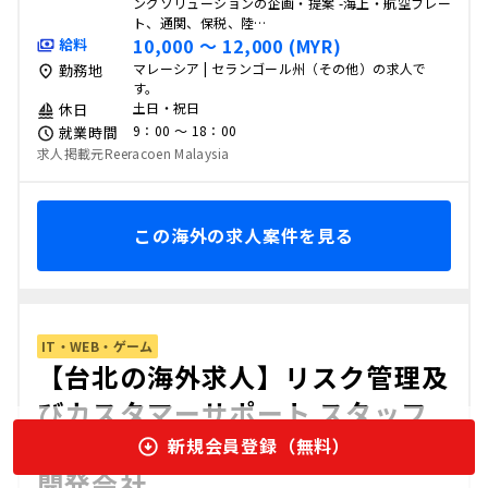
ングソリューションの企画・提案 -海上・航空フレー
ト、通関、保税、陸…
10,000 〜 12,000 (MYR)
給料
マレーシア | セランゴール州（その他）の求人で
勤務地
す。
土日・祝日
休日
9：00 〜 18：00
就業時間
求人掲載元Reeracoen Malaysia
この海外の求人案件を見る
IT・WEB・ゲーム
【台北の海外求人】リスク管理及
びカスタマーサポート スタッフ
(幹部候補)－日系システム構築・
新規会員登録（無料）
開発会社