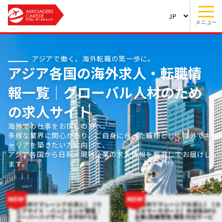
メニュー
アジアで働く、海外転職の第一歩に。
アジア各国の海外求人・転職情
報一覧｜グローバル人材のため
の求人サイト
海外での仕事をお探しの方へ。
多様な業界に関心があり、ご自身に合った職種として海外でキ
ャリアを築きたい方に向けて、
アジア各国から日系・現地企業の求人情報を厳選してお届けし
ます。
【海外でマレーシアの求人】【ウ
【海外でマレーシアの求人】【カ
ェブサイト・バックエンド管理｜
スタマーサポート】外資系BPO
スーパーバイザー】大手BPO企
企業(危機管理/緊急対応サービ