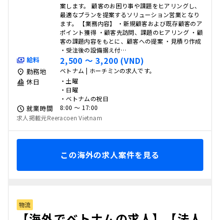
案します。 顧客のお困り事や課題をヒアリングし、
最適なプランを提案するソリューション営業となり
ます。 【業務内容】 ・新規顧客および既存顧客のア
ポイント獲得 ・顧客先訪問、課題のヒアリング ・顧
客の課題内容をもとに、顧客への提案 ・見積り作成
・受注後の設備据え付…
2,500 〜 3,200 (VND)
給料
ベトナム | ホーチミンの求人です。
勤務地
・土曜
休日
・日曜
・ベトナムの祝日
8:00 〜 17:00
就業時間
求人掲載元Reeracoen Vietnam
この海外の求人案件を見る
物流
【海外でベトナムの求人】【法人