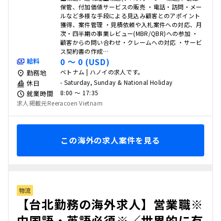
保管、付加価値サービスの販売 ・電話・訪問・メー
ルなど多様な手段による見込み顧客とのアポイント
獲得、案件管理 ・見積依頼や入札案件への対応、月
次・四半期の事業レビュー(MBR/QBR)への参加 ・
顧客からの問い合わせ・クレームへの対応 ・サービ
ス契約書の作成…
0 〜 0 (USD)
給料
ベトナム | ハノイの求人です。
勤務地
- Saturday, Sunday & National Holiday
休日
8:00 〜 17:35
就業時間
求人掲載元Reeracoen Vietnam
この海外の求人案件を見る
物流
【台北勤務の海外求人】営業職※
中国語・英語必須※／世界的に有