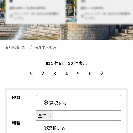
業
ス)
8,000 〜 9,000 (MYR)
0 〜 0 (MYR)
マレーシア / KL Sentralの転職求
マレーシア / KL Sentralの転職求
人です。
人です。
海外就職TOP
海外求人検索
681 件
61 - 80 件表示
2
3
4
5
6
地域
選択する
全て
職種
選択する