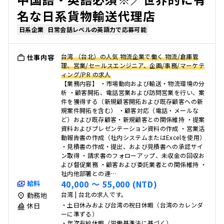
名な日系貨物輸送代理店
日系企業
日常会話レベルの英語力で応募可能
台湾 （台北）の人気 物流企業で働く 物流/倉庫管
仕事内容
理、営業/セールスエンジニア、企画/事務/マーケテ
ィング/PR の求人
【業務内容】 ・市場動向および輸送・物流環境の分
析 ・顧客開拓、電話営業および訪問営業を行い、案
件を獲得する（新規顧客開拓および既存顧客への新
規案件開拓を含む） ・顧客対応（電話・メールな
ど）および既存顧客・新規顧客との関係維持 ・提案
資料およびプレゼンテーション資料の作成 ・営業活
動報告書の作成（社内システムまたはExcelを使用）
・見積書の作成・提出、および見積書への承認サイ
ン取得 ・請求書のフォローアップ、未収金の回収お
よび督促業務 ・顧客および委託業者との関係維持 ・
社内他部署との連…
40,000 〜 55,000 (NTD)
給料
台湾 | 台北の求人です。
勤務地
・土日休みおよび台湾の祝日休暇（台湾のカレンダ
休日
ーに準ずる）
・年次有給休暇（労働基準法に基づく）