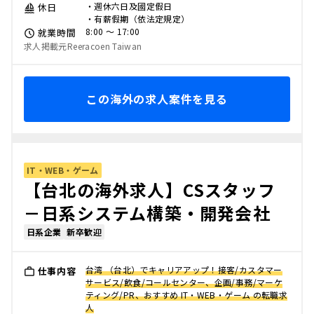
・週休六日及國定假日
休日
・有薪假期（依法定規定）
8:00 〜 17:00
就業時間
求人掲載元Reeracoen Taiwan
この海外の求人案件を見る
IT・WEB・ゲーム
【台北の海外求人】CSスタッフ
－日系システム構築・開発会社
日系企業
新卒歓迎
台湾 （台北）でキャリアアップ！接客/カスタマー
仕事内容
サービス/飲食/コールセンター、企画/事務/マーケ
ティング/PR、おすすめ IT・WEB・ゲーム の転職求
人