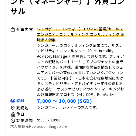
ント（マネージャー）】外資コン
サル
シンガポール （シティー）エリアの 営業/セールス
仕事内容
エンジニア、コンサルティング コンサルティング 転
職求人特集
シンガポールのコンサルティング企業にて、サステ
ナビリティ・コンサルタント（Sustainability
Advisory Manager）を募集しております。クライア
ントの戦略的パートナーとしてプロジェクトの全ラ
イフサイクルを統括、長期的な関係を構築してジュ
ニアメンバーの育成も支援していただくポジション
です。 【 業務内容 】 ・日本を含む複数地域におけ
るサステナビリティ・アドバイザリー案件の統括お
よび遂行 ・サステナビリティのベンチマーキングお
よび情報開示プロセス（例：CDP、EcoVadi…
7,000 〜 10,000 (SGD)
給料
シンガポール | シティーの求人です。
勤務地
休日
9:00 〜 18:00
就業時間
求人掲載元Reeracoen Singapore