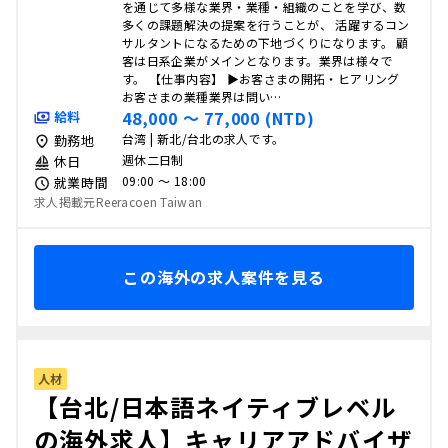
を通じて多様な業界・業種・組織のことを学び、数
多くの課題解決の提案を行うことが、 活躍するコン
サルタントになるための下地づくりになります。 顧
客は日系企業がメインとなります。業界は様々で
す。 【仕事内容】 ▶お客さまの開拓・ヒアリング
お客さまの業種業界は問い…
48,000 〜 77,000 (NTD)
給料
台湾 | 新北/台北の求人です。
勤務地
週休二日制
休日
09:00 〜 18:00
就業時間
求人掲載元Reeracoen Taiwan
この海外の求人案件を見る
人材
【台北/日本語ネイティブレベル
の海外求人】キャリアアドバイザ