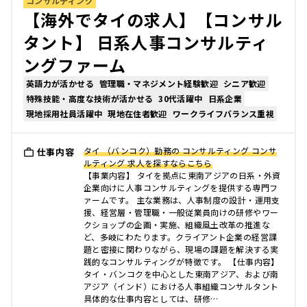
コンサルティング
【海外でタイの求人】【コンサル
タント】 日系人事コンサルティ
ングファーム
英語力が活かせる
管理職・マネジメント経験歓迎
シニア歓迎
特殊技能・高度な技術が活かせる
30代活躍中
日系企業
現地採用社員活躍中
現地在住者歓迎
ワークライフバランス重視
タイ （バンコク）勤務の コンサルティング コンサ
仕事内容
ルティング 求人を探すならこちら
【事業内容】 タイを拠点に東南アジアの日系・外資
企業向けに人事コンサルティングを提供する専門フ
ァームです。 主な業務は、人事制度の設計・運用支
援、経営層・管理職・一般従業員向けの研修やワー
クショップの企画・実施、組織風土改革の推進な
ど、多岐にわたります。クライアント企業の経営課
題と密接に関わりながら、現場の課題を解決する実
践的なコンサルティングが特徴です。 【仕事内容】
タイ・バンコクを中心とした東南アジア、および南
アジア（インド）における人事組織コンサルタント
具体的な仕事内容としては、研修…