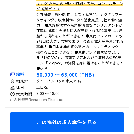
ィング のための 出版・印刷・広告、コンサルティン
グ 転職ガイド
会社概要：WEB制作、システム開発、デジタルマー
ケティング、映像制作、タイ進出支援 同社で働く魅
力： ●未経験の方へも経験豊富なコンサルタントが
丁寧に指導！今後も拡大が予測されるEC事業に未経
験から携わることができる！ ●東南アジアの中でも
3番目に大きい市場であり、今後も拡大が予測される
事業！ ●日本企業の海外進出のコンサルティングに
携わることができる！ ●東南アジア最大級のECモー
ル「LAZADA」、東南アジアおよび台湾最大のECモ
ール「Shopee」の知見を身に着けることができる！
●歩合…
50,000 〜 65,000 (THB)
給料
タイ | バンコクの求人です。
勤務地
土日祝
休日
9:00 〜 18:00
就業時間
求人掲載元Reeracoen Thailand
この海外の求人案件を見る