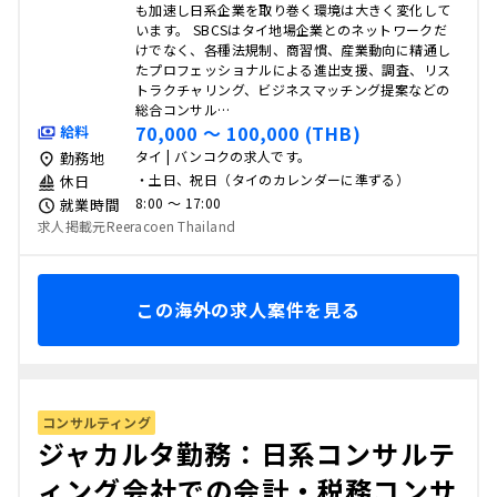
も加速し日系企業を取り巻く環境は大きく変化して
います。 SBCSはタイ地場企業とのネットワークだ
けでなく、各種法規制、商習慣、産業動向に精通し
たプロフェッショナルによる進出支援、調査、リス
トラクチャリング、ビジネスマッチング提案などの
総合コンサル…
70,000 〜 100,000 (THB)
給料
タイ | バンコクの求人です。
勤務地
・土日、祝日（タイのカレンダーに準ずる）
休日
8:00 〜 17:00
就業時間
求人掲載元Reeracoen Thailand
この海外の求人案件を見る
コンサルティング
ジャカルタ勤務：日系コンサルテ
ィング会社での会計・税務コンサ