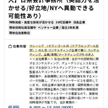
かせる/好立地/NYへ異動できる
可能性あり）
特殊技能・高度な技術が活かせる
30代活躍中
日系企業
現地採用社員活躍中
ベンチャー企業 / 設立3年未満
現地在住者歓迎
マレーシア （セランゴール州（クアラルンプール近
仕事内容
郊））の人気 コンサルティング企業で働く コンサル
ティング、企画/事務/マーケティング/PR の求人
＜＜会社概要＞＞ 当社は財務・会計や内部統制に関
するコンサルティング、デューデリジェンスをはじ
めとする会計コンサルティングファームです。 大手
監査法人やコンサルティングファームでの幅広い業
務経験や、金融機関における実務経験を有するメン
バーが在籍し、アドバイサリーサービスを提供して
います。 日系企業の海外進出支援・国際税務のご相
談・現地の関連企業のご紹介や現地情勢の情報提供
などアジアでのネットワークが豊富なので、複数地
域に進出されている企業様へ品質の高いサービスの
同時提供が可能です。 会計業務の…
9,000 〜 15,000 (MYR)
給料