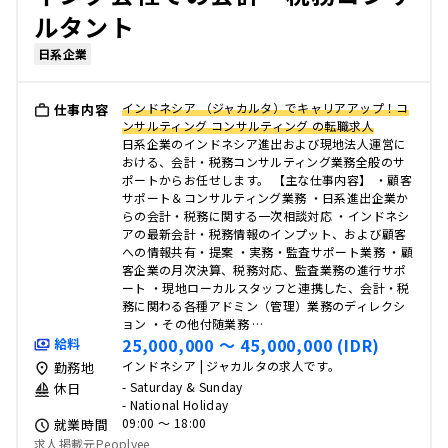
ルタント
日系企業
インドネシア （ジャカルタ）でキャリアアップ！コ
仕事内容
ンサルティング コンサルティング の転職求人
日系企業のインドネシア進出および現地法人運営に
おける、会計・税務コンサルティング業務全般のサ
ポートからお任せします。 【主な仕事内容】 ・顧客
サポート＆コンサルティング業務 ・日系進出企業か
らの会計・税務に関する一次相談対応 ・インドネシ
アの最新会計・税務情報のインプット、および顧客
への情報共有・提案 ・実務・監査サポート業務 ・顧
客企業の月次決算、税務対応、監査業務の進行サポ
ート ・現地ローカルスタッフと連携した、会計・税
務に関わる各種アドミン（管理）業務のディレクシ
ョン ・その他付随業務 …
25,000,000 〜 45,000,000 (IDR)
給料
インドネシア | ジャカルタの求人です。
勤務地
- Saturday & Sunday
休日
- National Holiday
09:00 〜 18:00
就業時間
求人掲載元Peoplyee