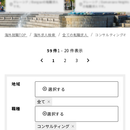
マレーシア / Bangsarの転職求人
マレーシア / Damansara Heights
です。
の転職求人です。
海外就職TOP
海外求人検索
全ての転職求人
コンサルティングの
59 件
1 - 20 件表示
1
2
3
地域
選択する
全て
職種
選択する
コンサルティング