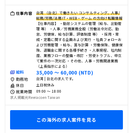
台湾 （台北）で働きたい コンサルティング、人事/
仕事内容
総務/労務/法務 IT・WEB・ゲーム の方向け転職情報
【仕事内容】 ・勤怠システムの管理（給与、出勤管
理 等） ・人事／労務業務全般（労働法令対応、勤
怠、労健保、給与計算、評価制度 等） ・採用・育
成・定着に関する企画および実行 ・社員フォローお
よび労務管理 ・給与、賞与計算 ・労働保険、健康保
険、退職金に関する各種手続き ・人事規程、社内制
度、業務フローの整備・改訂 ・労使トラブル、申立
て案件の一次対応 ・その他、人事・労務関連業務
（上長指示による）
35,000 〜 60,000 (NTD)
給料
台湾 | 台北の求人です。
勤務地
土日祝休み
休日
09:00 〜 18:00
就業時間
求人掲載元Reeracoen Taiwan
この海外の求人案件を見る