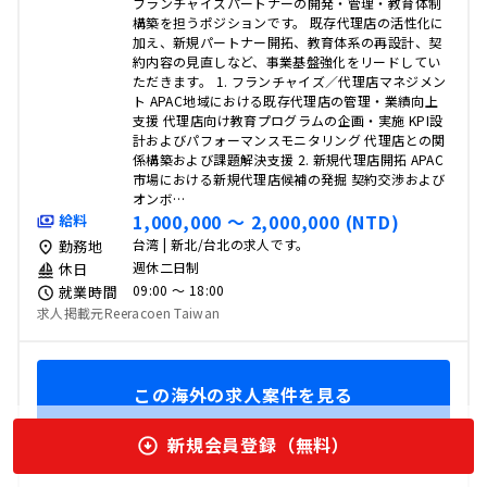
フランチャイズパートナーの開発・管理・教育体制
構築を担うポジションです。 既存代理店の活性化に
加え、新規パートナー開拓、教育体系の再設計、契
約内容の見直しなど、事業基盤強化をリードしてい
ただきます。 1. フランチャイズ／代理店マネジメン
ト APAC地域における既存代理店の管理・業績向上
支援 代理店向け教育プログラムの企画・実施 KPI設
計およびパフォーマンスモニタリング 代理店との関
係構築および課題解決支援 2. 新規代理店開拓 APAC
市場における新規代理店候補の発掘 契約交渉および
オンボ…
1,000,000 〜 2,000,000 (NTD)
給料
台湾 | 新北/台北の求人です。
勤務地
週休二日制
休日
09:00 〜 18:00
就業時間
求人掲載元Reeracoen Taiwan
この海外の求人案件を見る
新規会員登録（無料）