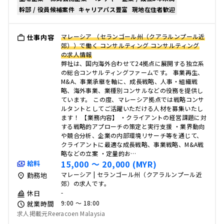
幹部 / 役員候補案件
キャリアパス豊富
現地在住者歓迎
マレーシア （セランゴール州（クアラルンプール近
仕事内容
郊））で働く コンサルティング コンサルティング
の求人情報
弊社は、国内海外合わせて24拠点に展開する独立系
の総合コンサルティングファームです。 事業再生、
M&A、事業承継を軸に、成長戦略、人事・組織戦
略、海外事業、業種別コンサルなどの役務を提供し
ています。 この度、マレーシア拠点では戦略コンサ
ルタントとしてご活躍いただける人材を募集いたし
ます！ 【業務内容】 ・クライアントの経営課題に対
する戦略的アプローチの策定と実行支援 ・業界動向
や競合分析、企業の内部環境リサーチ等を通じて、
クライアントに最適な成長戦略、事業戦略、M&A戦
略などの立案 ・定量的お…
15,000 〜 20,000 (MYR)
給料
マレーシア | セランゴール州（クアラルンプール近
勤務地
郊）の求人です。
-
休日
9:00 〜 18:00
就業時間
求人掲載元Reeracoen Malaysia