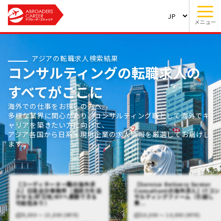
メニュー
アジアの転職求人検索結果
コンサルティングの転職求人の
すべてがここに
海外での仕事をお探しの方へ。
多様な業界に関心があり、コンサルティング職として海外でキ
ャリアを築きたい方に向けて、
アジア各国から日系・現地企業の求人情報を厳選してお届けし
ます。
【コーディネーター職の海外求
【Service Delivery Senior
人】日系会計事務所（英語力を活
Consultantの海外求人】ITコン
かせる/好立地/NYへ異動できる
サルティングファーム（引越し
可能性あり）
費...
9,000 〜 15,000 (MYR)
10,000 〜 14,000 (MYR)