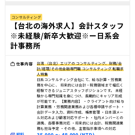
コンサルティング
【台北の海外求人】会計スタッフ
※未経験/新卒大歓迎※ー日系会
計事務所
台湾 （台北）エリアの コンサルティング、財務/会
仕事内容
計/経理/その他金融専門職 コンサルティング 転職求
人特集
日系コンサルティング会社にて、給与計算・労務業
務を中心に、 将来的には会計・税務領域まで幅広く
経験できるジュニアスタッフポジションです。 未経
験から専門知識を身につけ、長期的にキャリア形成
が可能です。 【業務内容】 ・クライアント向け給与
計算業務 ・労務関連業務および各種申請サポート ・
会計データ入力、資料作成、帳票管理 ・日本語メー
ル対応および顧客対応サポート ・社内メンバーとの
連携、各種事務対応 ・将来的には会計、税務関連業
務も担当予定 ・その他、主管指示事項への対応
35,000 〜 48,000 (NTD)
給料