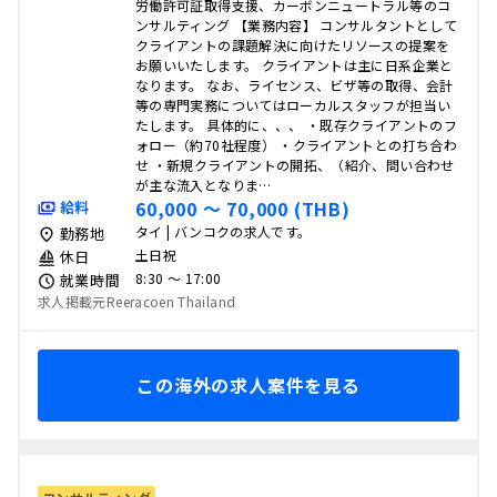
労働許可証取得支援、カーボンニュートラル等のコ
ンサルティング 【業務内容】 コンサルタントとして
クライアントの課題解決に向けたリソースの提案を
お願いいたします。 クライアントは主に日系企業と
なります。 なお、ライセンス、ビザ等の取得、会計
等の専門実務についてはローカルスタッフが担当い
たします。 具体的に、、、 ・既存クライアントのフ
ォロー（約70社程度） ・クライアントとの打ち合わ
せ ・新規クライアントの開拓、（紹介、問い合わせ
が主な流入となりま…
60,000 〜 70,000 (THB)
給料
タイ | バンコクの求人です。
勤務地
土日祝
休日
8:30 〜 17:00
就業時間
求人掲載元Reeracoen Thailand
この海外の求人案件を見る