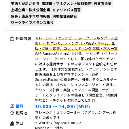
英語力が活かせる
管理職・マネジメント経験歓迎
外資系企業
上場企業・株式公開企業
キャリアパス豊富
急募 / 直近半年以内転職
現地在住者歓迎
ワークライフバランス重視
マレーシア （セランゴール州（クアラルンプール近
仕事内容
郊））の コンサルティング IT・WEB・ゲーム、出
版・印刷・広告、コンサルティング 転職・求人一覧
SAP SuccessFactorsにおけるサービスデリバリーマ
ネージャー（SDM）として、国内外のクライアント
に対する運用サポートのマネジメント全般をお任せ
します。 【具体的な業務内容】 - クライアントとの
関係構築および案件マネジメント - SAP
SuccessFactorsの機能担当、開発、テクニカルチー
ムとの連携 - オペレーションマネージャーと連携し
たリソース計画・業務スケジュール調整 - サポート
チームとクライアントの橋渡し（課題管理、納期調
整など） - チケットの割り当てと対応…
10,000 〜 14,000 (MYR)
給料
マレーシア | セランゴール州（クアラルンプール近
勤務地
郊）の求人です。
< Working Day and Hours >
休日
Monday ~ Friday