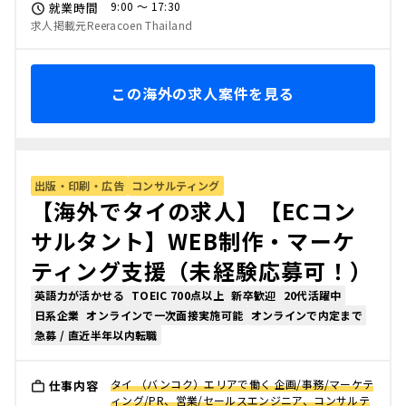
9:00 〜 17:30
就業時間
求人掲載元Reeracoen Thailand
この海外の求人案件を見る
出版・印刷・広告
コンサルティング
【海外でタイの求人】【ECコン
サルタント】WEB制作・マーケ
ティング支援（未経験応募可！）
英語力が活かせる
TOEIC 700点以上
新卒歓迎
20代活躍中
日系企業
オンラインで一次面接実施可能
オンラインで内定まで
急募 / 直近半年以内転職
タイ （バンコク）エリアで働く 企画/事務/マーケテ
仕事内容
ィング/PR、営業/セールスエンジニア、コンサルテ