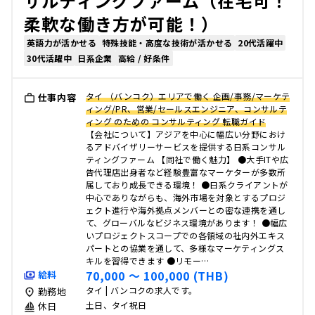
サルティングファーム（在宅可！
柔軟な働き方が可能！）
英語力が活かせる
特殊技能・高度な技術が活かせる
20代活躍中
30代活躍中
日系企業
高給 / 好条件
タイ （バンコク）エリアで働く 企画/事務/マーケテ
仕事内容
ィング/PR、営業/セールスエンジニア、コンサルテ
ィング のための コンサルティング 転職ガイド
【会社について】アジアを中心に幅広い分野におけ
るアドバイザリーサービスを提供する日系コンサル
ティングファーム 【同社で働く魅力】 ●大手ITや広
告代理店出身者など経験豊富なマーケターが多数所
属しており成長できる環境！ ●日系クライアントが
中心でありながらも、海外市場を対象とするプロジ
ェクト進行や海外拠点メンバーとの密な連携を通し
て、グローバルなビジネス環境があります！ ●幅広
いプロジェクトスコープでの各領域の社内外エキス
パートとの協業を通して、多様なマーケティングス
キルを習得できます ●リモー…
70,000 〜 100,000 (THB)
給料
タイ | バンコクの求人です。
勤務地
土日、タイ祝日
休日