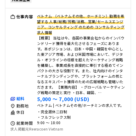
ベトナム （ベトナムその他、ホーチミン）勤務を希
仕事内容
望する 人事/総務/労務/法務、営業/セールスエンジ
ニア、コンサルティング のための コンサルティング
求人情報
【概要】 当社は今、各国の事業会社からのインバウ
ンドリード獲得を最大化させるフェーズにありま
す。本ポジションは、日本・中国・韓国を中心とし
た東アジア市場、および米国市場において、デジタ
ル・オフラインの垣根を超えたマーケティング戦略
を構築し、事業成長を直接的に牽引する極めてイン
パクトの大きな役割です。また、社内向けのインタ
ーナルブランディングや、プラットフォームの核と
なるエキスパート獲得のための広報戦略も管轄いた
だきます。 【業務内容】 ・グローバルマーケティン
グ戦略の策定と実行 ・日本、韓国、…
5,000 〜 7,000 (USD)
給料
ベトナム | ベトナムその他/ホーチミンの求人です。
勤務地
・完全週休二日制
休日
・フルフレックス制
9:00 〜 18:00
就業時間
求人掲載元Reeracoen Vietnam