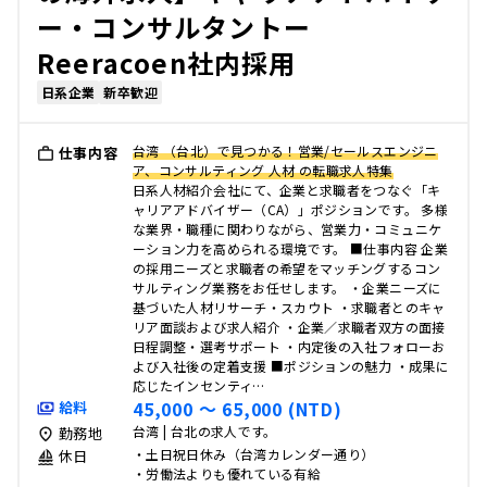
ー・コンサルタントー
Reeracoen社内採用
日系企業
新卒歓迎
台湾 （台北）で見つかる！営業/セールスエンジニ
仕事内容
ア、コンサルティング 人材 の転職求人特集
日系人材紹介会社にて、企業と求職者をつなぐ「キ
ャリアアドバイザー（CA）」ポジションです。 多様
な業界・職種に関わりながら、営業力・コミュニケ
ーション力を高められる環境です。 ■仕事内容 企業
の採用ニーズと求職者の希望をマッチングするコン
サルティング業務をお任せします。 ・企業ニーズに
基づいた人材リサーチ・スカウト ・求職者とのキャ
リア面談および求人紹介 ・企業／求職者双方の面接
日程調整・選考サポート ・内定後の入社フォローお
よび入社後の定着支援 ■ポジションの魅力 ・成果に
応じたインセンティ…
45,000 〜 65,000 (NTD)
給料
台湾 | 台北の求人です。
勤務地
・土日祝日休み（台湾カレンダー通り）
休日
・労働法よりも優れている有給