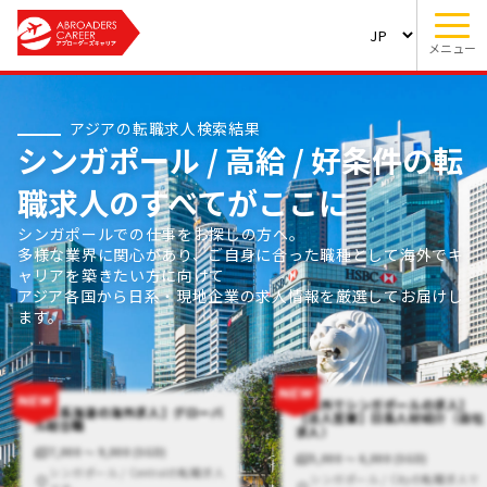
メニュー
アジアの転職求人検索結果
シンガポール / 高給 / 好条件の転
職求人のすべてがここに
シンガポールでの仕事をお探しの方へ。
多様な業界に関心があり、ご自身に合った職種として海外でキ
ャリアを築きたい方に向けて
アジア各国から日系・現地企業の求人情報を厳選してお届けし
ます。
【海外でシンガポールの求人】
【日系海運の海外求人】グローバ
【法人営業】日系人材紹介（自社
ル総合職
求人）
7,000 〜 9,000 (SGD)
5,000 〜 6,000 (SGD)
シンガポール / Centralの転職求人
シンガポール / Cityの転職求人で