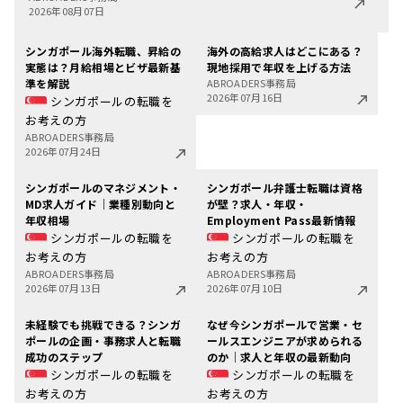
2026年08月07日
シンガポール海外転職、昇給の
海外の高給求人はどこにある？
実態は？月給相場とビザ最新基
現地採用で年収を上げる方法
準を解説
ABROADERS事務局
2026年07月16日
シンガポールの転職を
お考えの方
ABROADERS事務局
2026年07月24日
シンガポールのマネジメント・
シンガポール弁護士転職は資格
MD求人ガイド｜業種別動向と
が壁？求人・年収・
年収相場
Employment Pass最新情報
シンガポールの転職を
シンガポールの転職を
お考えの方
お考えの方
ABROADERS事務局
ABROADERS事務局
2026年07月13日
2026年07月10日
未経験でも挑戦できる？シンガ
なぜ今シンガポールで営業・セ
ポールの企画・事務求人と転職
ールスエンジニアが求められる
成功のステップ
のか｜求人と年収の最新動向
シンガポールの転職を
シンガポールの転職を
お考えの方
お考えの方