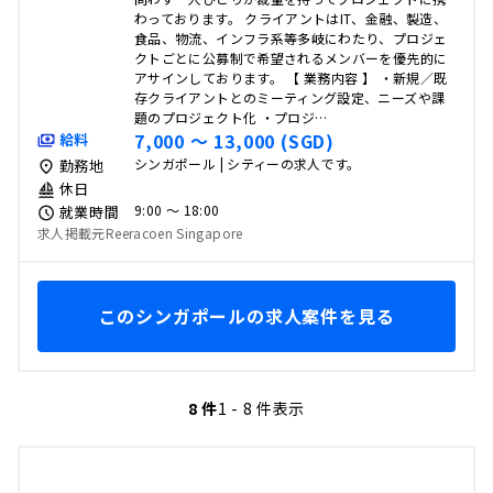
わっております。 クライアントはIT、金融、製造、
食品、物流、インフラ系等多岐にわたり、プロジェ
クトごとに公募制で希望されるメンバーを優先的に
アサインしております。 【 業務内容 】 ・新規／既
存クライアントとのミーティング設定、ニーズや課
題のプロジェクト化 ・プロジ…
7,000 〜 13,000 (SGD)
給料
シンガポール | シティーの求人です。
勤務地
休日
9:00 〜 18:00
就業時間
求人掲載元Reeracoen Singapore
このシンガポールの求人案件を見る
8 件
1 - 8 件表示