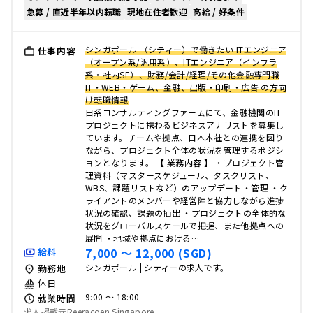
急募 / 直近半年以内転職
現地在住者歓迎
高給 / 好条件
シンガポール （シティー）で働きたい ITエンジニア
仕事内容
（オープン系/汎用系）、ITエンジニア（インフラ
系・社内SE）、財務/会計/経理/その他金融専門職
IT・WEB・ゲーム、金融、出版・印刷・広告 の方向
け転職情報
日系コンサルティングファーㇺにて、金融機関のIT
プロジェクトに携わるビジネスアナリストを募集し
ています。チームや拠点、日本本社との連携を図り
ながら、プロジェクト全体の状況を管理するポジシ
ョンとなります。 【 業務内容 】 ・プロジェクト管
理資料（マスタースケジュール、タスクリスト、
WBS、課題リストなど）のアップデート・管理 ・ク
ライアントのメンバーや経営陣と協力しながら進捗
状況の確認、課題の抽出 ・プロジェクトの全体的な
状況をグローバルスケールで把握、また他拠点への
展開 ・地域や拠点における…
7,000 〜 12,000 (SGD)
給料
シンガポール | シティーの求人です。
勤務地
休日
9:00 〜 18:00
就業時間
求人掲載元Reeracoen Singapore