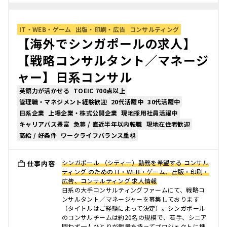
IT・WEB・ゲーム
出版・印刷・広告
コンサルティング
【海外でシンガポールの求人】
【戦略コンサルタント／マネージ
ャー】日系コンサル
英語力が活かせる
TOEIC 700点以上
管理職・マネジメント経験歓迎
20代活躍中
30代活躍中
日系企業
上場企業・株式公開企業
現地採用社員活躍中
キャリアパス豊富
急募 / 直近半年以内転職
現地在住者歓迎
高給 / 好条件
ワークライフバランス重視
シンガポール （シティー）勤務を希望する コンサル
仕事内容
ティング のための IT・WEB・ゲーム、出版・印刷・
広告、コンサルティング 求人情報
日系の大手コンサルティングファームにて、戦略コ
ンサルタント／マネージャーを募集しております
（タイトルはご経験によって決定）。シンガポール
のコンサルチームは約20名の規模で、若手、シニア
問わず一人ひとりが裁量を持ってプロジェクトに携