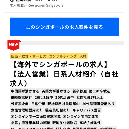
求人掲載元Reeracoen Singapore
このシンガポールの求人案件を見る
販売・飲食・サービス
コンサルティング
人材
【海外でシンガポールの求人】
【法人営業】日系人材紹介（自社
求人）
中国語が活かせる
英語力が活かせる
新卒歓迎
第二新卒歓迎
未経験者歓迎
20代活躍中
30代活躍中
女性社員5割以上
外資系企業
日系企業
現地採用社員活躍中
20代管理職登用あり
女性管理職登用あり
駐在員切替あり
キャリアパス豊富
オンラインで一次面接実施可能
オンラインで内定まで
急募 / 直近半年以内転職
現地在住者歓迎
高給 / 好条件
ワークライフバランス重視
服装自由
月平均残業時間20時間以内