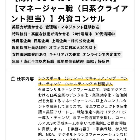
【マネージャー職（日系クライア
ント担当）】外資コンサル
英語力が活かせる
管理職・マネジメント経験歓迎
特殊技能・高度な技術が活かせる
20代活躍中
30代活躍中
外資系企業
日系企業
上場企業・株式公開企業
現地採用社員活躍中
オフィスに日本人10名以上
女性管理職登用あり
キャリアパス豊富
オンラインで内定まで
急募 / 直近半年以内転職
現地在住者歓迎
高給 / 好条件
シンガポール （シティー）でキャリアアップ！コン
仕事内容
サルティング コンサルティング の転職求人
外資コンサルティングファームにて、東南アジアに
おける日系企業のデジタル化・業務効率化・価値創
出を支援するマネージャーレベル以上のコンサルタ
ントを募集しております。 変革プロジェクトを日本
語×英語でリードし、戦略策定〜実行（テクノロジ
ー導入・チェンジ）まで一気通貫で支援し、ローカ
ル×JCSの混成チームを率いて成果創出と提案活動
に貢献します。 【 業務内容 】 ・事業戦略、参入戦
略、M&A、デジタルトランスフォーメーションなど
のコンサルティング案件をリード ・ローカルと日本