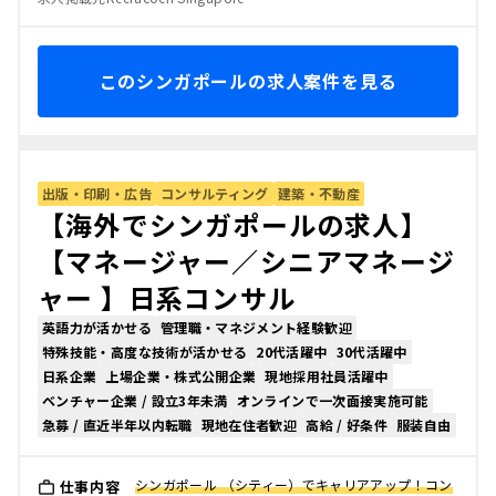
このシンガポールの求人案件を見る
出版・印刷・広告
コンサルティング
建築・不動産
【海外でシンガポールの求人】
【マネージャー／シニアマネージ
ャー 】日系コンサル
英語力が活かせる
管理職・マネジメント経験歓迎
特殊技能・高度な技術が活かせる
20代活躍中
30代活躍中
日系企業
上場企業・株式公開企業
現地採用社員活躍中
ベンチャー企業 / 設立3年未満
オンラインで一次面接実施可能
急募 / 直近半年以内転職
現地在住者歓迎
高給 / 好条件
服装自由
シンガポール （シティー）でキャリアアップ！コン
仕事内容