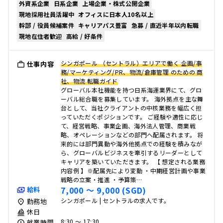
外資系企業
日系企業
上場企業・株式公開企業
現地採用社員活躍中
オフィスに日本人10名以上
幹部 / 役員候補案件
キャリアパス豊富
急募 / 直近半年以内転職
現地在住者歓迎
高給 / 好条件
シンガポール （セントラル）エリアで働く 企画/事
仕事内容
務/マーケティング/PR、物流/倉庫管理 のための 商
社、物流 転職ガイド
グローバル本社機能を持つ日系海運業界にて、グロ
ーバル総合職を募集しています。 海外拠点を主な舞
台として、当社クライアントの中核業務を幅広く担
っていただくポジションです。 ご経験や適性に応じ
て、経営戦略、事業企画、海外法人管理、商業戦
略、オペレーションなどの部門へ配属されます。 将
来的には部門異動や海外他拠点での経験を積みなが
ら、グローバルビジネスを牽引するリーダーとして
キャリアを築いていただきます。 【 想定される業務
内容例 】※配属先により変動 ・中期経営計画や事業
戦略の立案・推進 ・予算策…
7,000 〜 9,000 (SGD)
給料
シンガポール | セントラルの求人です。
勤務地
休日
8:30 〜 17:30
就業時間