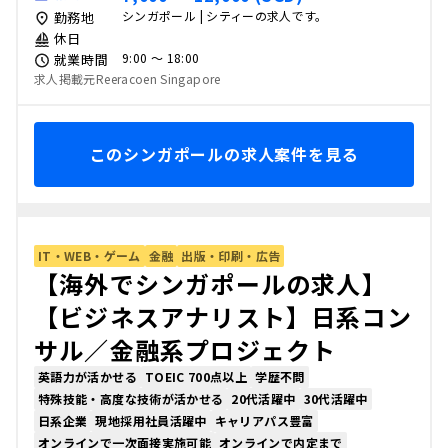
シンガポール | シティーの求人です。
勤務地
休日
9:00 〜 18:00
就業時間
求人掲載元Reeracoen Singapore
このシンガポールの求人案件を見る
IT・WEB・ゲーム
金融
出版・印刷・広告
【海外でシンガポールの求人】
【ビジネスアナリスト】日系コン
サル／金融系プロジェクト
英語力が活かせる
TOEIC 700点以上
学歴不問
特殊技能・高度な技術が活かせる
20代活躍中
30代活躍中
日系企業
現地採用社員活躍中
キャリアパス豊富
オンラインで一次面接実施可能
オンラインで内定まで