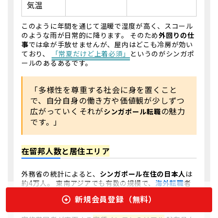
気温
このように年間を通じて温暖で湿度が高く、スコール
のような雨が日常的に降ります。 そのため
外回りの仕
事
では傘が手放せませんが、屋内はどこも冷房が効い
ており、
「常夏だけど上着必須」
というのがシンガポ
ールのあるあるです。
「多様性を尊重する社会に身を置くこと
で、自分自身の働き方や価値観が少しずつ
広がっていく――それが
の魅力
シンガポール転職
です。」
在留邦人数と居住エリア
外務省の統計によると、
シンガポール在住の日本人
は
約4万人。 東南アジアでも有数の規模で、
海外転職
者
や駐在員、 さらには家族帯同で滞在する人まで、幅広
新規会員登録（無料）
い層が暮らしています。