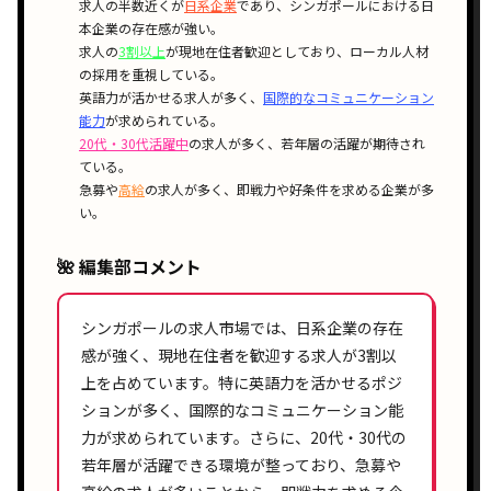
求人の
半数近く
が
日系企業
であり、シンガポールにおける
日
本企業の存在感
が強い。
求人の
3割以上
が
現地在住者歓迎
としており、
ローカル人材
の採用
を重視している。
英語力が活かせる
求人が多く、
国際的なコミュニケーション
能力
が求められている。
20代・30代活躍中
の求人が多く、
若年層の活躍
が期待され
ている。
急募
や
高給
の求人が多く、
即戦力
や
好条件
を求める企業が多
い。
🌺 編集部コメント
シンガポールの求人市場では、
日系企業
の存在
感が強く、
現地在住者
を歓迎する求人が
3割以
上
を占めています。特に
英語力
を活かせるポジ
ションが多く、
国際的なコミュニケーション能
力
が求められています。さらに、
20代・30代
の
若年層が活躍できる環境が整っており、
急募
や