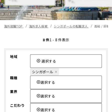
です。
す。
海外就職TOP
海外求人検索
シンガポールの転職求人
高給 / 好
8 件
1 - 8 件表示
地域
選択する
シンガポール
職種
選択する
業界
選択する
こだわり
選択する