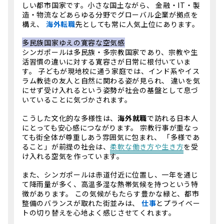
しい都市国家です。小さな国土ながら、 金融・IT・製
造・物流などあらゆる分野でグローバル企業が拠点を
構え、
海外転職
先としても常に人気上位にあります。
多民族国家ゆえの寛容な空気感
シンガポールは多民族・多宗教国家であり、宗教や生
活習慣の違いに対する寛容さが日常に根付いていま
す。 子どもが現地校に通う家庭では、インド系やイス
ラム教徒の友人と自然に関わる姿が見られ、 違いを気
にせず受け入れるという姿勢が社会の基盤として息づ
いていることに気づかされます。
こうした文化的な多様性は、
海外就職
で訪れる日本人
にとっても安心感につながります。 宗教行事が重なっ
ても街全体が尊重しあう雰囲気に包まれ、 「多様であ
ること」が前提の社会は、
柔軟な働き方や生き方
を受
け入れる空気を作っています。
また、シンガポールは赤道付近に位置し、一年を通じ
て降雨量が多く、高温多湿な熱帯気候を持つという特
徴があります。 この気候がもたらす豊かな緑と、都市
整備のバランスが取れた街並みは、
仕事
とプライベー
トの切り替えを心地よく感じさせてくれます。