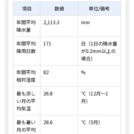
項目
数値
単位/備考
年間平均
2,113.3
mm
降水量
年間平均
171
日（1日の降水量
降雨日数
が0.2mm以上の
場合）
年間平均
82
%
相対湿度
最も涼し
26.8
℃（12月〜1
い月の平
月）
均気温
最も暑い
28.6
℃（5月）
月の平均