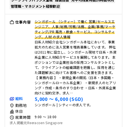
管理職・マネジメント経験歓迎
シンガポール （シティー）で働く 営業/セールスエ
仕事内容
ンジニア、人事/総務/労務/法務、企画/事務/マーケ
ティング/PR 販売・飲食・サービス、コンサルティ
ング、人材 の求人情報
日系人材紹介会社シンガポール本社において、事業
拡大のために法人営業を増員募集しています。 弊社
は2011年に設立し、シンガポール現地で日系・外資
系企業に人材紹介サービスを展開しております。 本
ポジションでは企業担当の採用コンサルタントとし
て、クライアントの組織課題を把握し、採用を通じ
た課題解決に向けてお客様へのご支援を頂きます。
【 業務内容 】 ・新規企業の開拓（日本・多国籍・
シンガポールローカル系企業） ・新規求人のヒアリ
ング・作成・条件のすり合わせ ・日系・外資系企業
向けに契約交渉、求人…
5,000 〜 6,000 (SGD)
給料
シンガポール | シティーの求人です。
勤務地
休日
9:00 〜 18:00
就業時間
求人掲載元Reeracoen Singapore