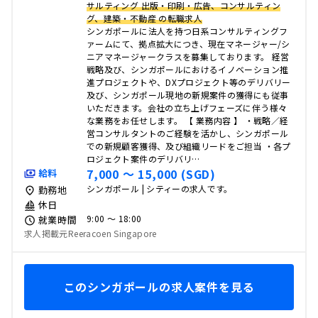
サルティング 出版・印刷・広告、コンサルティン
グ、建築・不動産 の転職求人
シンガポールに法人を持つ日系コンサルティングフ
ァームにて、拠点拡大につき、現在マネージャー/シ
ニアマネージャークラスを募集しております。 経営
戦略及び、シンガポールにおけるイノベーション推
進プロジェクトや、DXプロジェクト等のデリバリー
及び、シンガポール現地の新規案件の獲得にも従事
いただきます。会社の立ち上げフェーズに伴う様々
な業務をお任せします。 【 業務内容 】 ・戦略／経
営コンサルタントのご経験を活かし、シンガポール
での新規顧客獲得、及び組織リードをご担当 ・各プ
ロジェクト案件のデリバリ…
7,000 〜 15,000 (SGD)
給料
シンガポール | シティーの求人です。
勤務地
休日
9:00 〜 18:00
就業時間
求人掲載元Reeracoen Singapore
このシンガポールの求人案件を見る