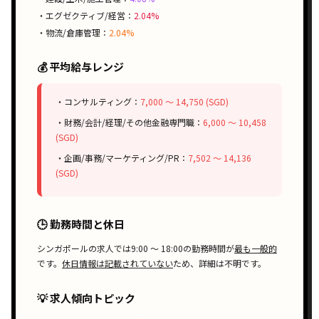
・エグゼクティブ/経営：
2.04%
・物流/倉庫管理：
2.04%
💰 平均給与レンジ
・コンサルティング：
7,000 〜 14,750 (SGD)
・財務/会計/経理/その他金融専門職：
6,000 〜 10,458
(SGD)
・企画/事務/マーケティング/PR：
7,502 〜 14,136
(SGD)
🕒 勤務時間と休日
シンガポールの求人では
9:00 〜 18:00
の勤務時間が
最も一般的
です。
休日情報は記載されていない
ため、詳細は不明です。
💡 求人傾向トピック