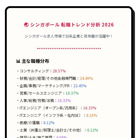
🌏 シンガポール 転職トレンド分析 2026
シンガポール求人市場で
日系企業
と
若年層
が活躍中！
📊 主な職種分布
・コンサルティング：
28.57%
・財務/会計/経理/その他金融専門職：
24.49%
・企画/事務/マーケティング/PR：
22.45%
・営業/セールスエンジニア：
18.37%
・人事/総務/労務/法務：
16.33%
・ITエンジニア（オープン系/汎用系）：
16.33%
・ITエンジニア（インフラ系・社内SE）：
8.16%
・医療/介護職：
6.12%
・士業（弁護士/税理士/会計士/その他）：
6.12%
・建設/土木/施工管理：
4.08%