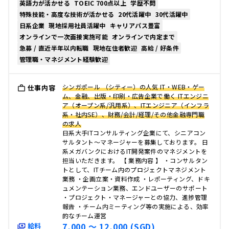
英語力が活かせる
TOEIC 700点以上
学歴不問
特殊技能・高度な技術が活かせる
20代活躍中
30代活躍中
日系企業
現地採用社員活躍中
キャリアパス豊富
オンラインで一次面接実施可能
オンラインで内定まで
急募 / 直近半年以内転職
現地在住者歓迎
高給 / 好条件
管理職・マネジメント経験歓迎
シンガポール （シティー）の人気 IT・WEB・ゲー
仕事内容
ム、金融、出版・印刷・広告企業で働く ITエンジニ
ア（オープン系/汎用系）、ITエンジニア（インフラ
系・社内SE）、財務/会計/経理/その他金融専門職
の求人
日系大手ITコンサルティング企業にて、シニアコン
サルタント～マネージャーを募集しております。 日
系メガバンクにおけるIT開発案件のマネジメントを
担当いただきます。 【 業務内容 】 ・コンサルタン
トとして、ITチーム内のプロジェクトマネジメント
業務 ・企画立案・資料作成 ・レポーティング、ドキ
ュメンテーション業務、エンドユーザーのサポート
・プロジェクト・マネージャーとの協力、進捗管理
報告 ・チーム内ミーティング等の実施による、効率
的なチーム運営
7,000 〜 12,000 (SGD)
給料