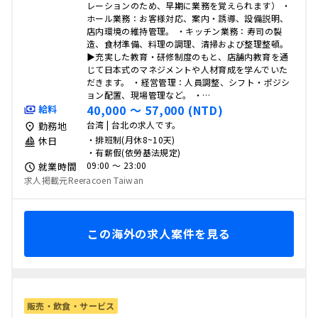
レーションのため、早期に業務を覚えられます） ・
ホール業務：お客様対応、案内・誘導、設備説明、
店内環境の維持管理。 ・キッチン業務：寿司の製
造、食材準備、料理の調理、清掃および整理整頓。
▶充実した教育・研修制度のもと、店舗内教育を通
じて日本式のマネジメントや人材育成を学んでいた
だきます。 ・経営管理：人員調整、シフト・ポジシ
ョン配置、現場管理など。 ・…
40,000 〜 57,000 (NTD)
給料
台湾 | 台北の求人です。
勤務地
・排班制(月休8~10天)
休日
・有薪假(依勞基法規定)
09:00 〜 23:00
就業時間
求人掲載元Reeracoen Taiwan
この海外の求人案件を見る
販売・飲食・サービス