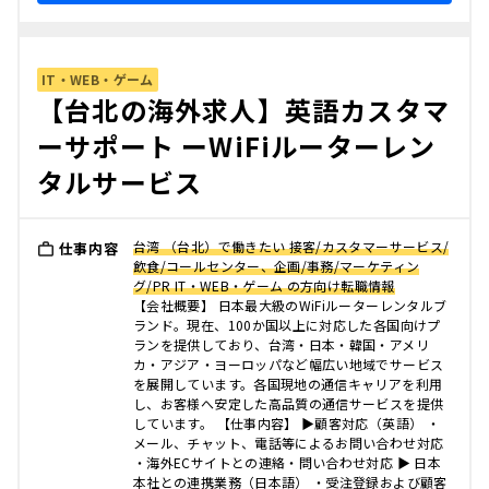
IT・WEB・ゲーム
【台北の海外求人】英語カスタマ
ーサポート ーWiFiルーターレン
タルサービス
台湾 （台北）で働きたい 接客/カスタマーサービス/
仕事内容
飲食/コールセンター、企画/事務/マーケティン
グ/PR IT・WEB・ゲーム の方向け転職情報
【会社概要】 日本最大級のWiFiルーターレンタルブ
ランド。現在、100か国以上に対応した各国向けプ
ランを提供しており、台湾・日本・韓国・アメリ
カ・アジア・ヨーロッパなど幅広い地域でサービス
を展開しています。各国現地の通信キャリアを利用
し、お客様へ安定した高品質の通信サービスを提供
しています。 【仕事内容】 ▶顧客対応（英語） ・
メール、チャット、電話等によるお問い合わせ対応
・海外ECサイトとの連絡・問い合わせ対応 ▶ 日本
本社との連携業務（日本語） ・受注登録および顧客