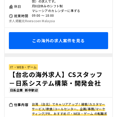
郊）の求人です。
月8日休みのシフト制
休日
マレーシアのカレンダーに準ずる
09:00 〜 18:00
就業時間
求人掲載元Reeracoen Malaysia
この海外の求人案件を見る
IT・WEB・ゲーム
【台北の海外求人】CSスタッフ
－日系システム構築・開発会社
日系企業
新卒歓迎
台湾 （台北）でキャリアアップ！接客/カスタマー
仕事内容
サービス/飲食/コールセンター、企画/事務/マーケ
ティング/PR、おすすめ IT・WEB・ゲーム の転職求