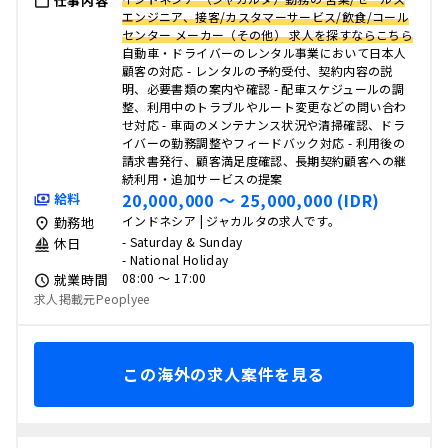
仕事内容
エンジニア、接客/カスタマーサービス/飲食/コール
センター メーカー（その他） 求人を探すならこちら
自動車・ドライバーのレンタル事業において日本人
顧客の対応 - レンタルの予約受付、契約内容の説
明、必要書類の案内や確認 - 配車スケジュールの調
整、利用中のトラブルやルート変更などの問い合わ
せ対応 - 車両のメンテナンス状況や清掃確認、ドラ
イバーの勤務調整やフィードバック対応 - 利用後の
請求書発行、顧客満足度確認、長期契約顧客への継
続利用・追加サービスの提案
20,000,000 〜 25,000,000 (IDR)
給料
インドネシア | ジャカルタの求人です。
勤務地
- Saturday & Sunday
休日
- National Holiday
08:00 〜 17:00
就業時間
求人掲載元Peoplyee
この海外の求人案件を見る