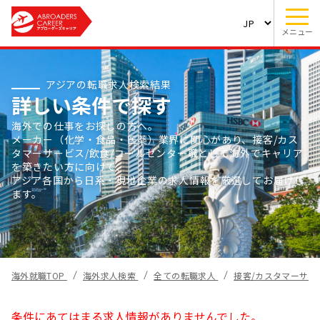
メニュー
アジアの転職求人検索結果
詳しい条件で探す
海外での仕事をお探しの方へ。
メーカー（化学・食品・医薬）業界に関心があり、接客/カス
タマーサービス/飲食/コールセンター職として海外でキャリア
を築きたい方に向けて、
アジア各国から日系・現地企業の求人情報を厳選してお届けし
ます。
海外就職TOP
海外求人検索
全ての転職求人
接客/カスタマーサー
条件にあてはまる求人情報がありませんでした。