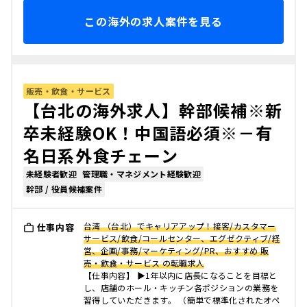
この海外の求人案件を見る
販売・飲食・サービス
【台北の海外求人】幹部候補※新
卒未経験OK！中国語必須※－有
名日系外食チェーン
未経験者歓迎
管理職・マネジメント経験歓迎
幹部 / 役員候補案件
台湾 （台北）でキャリアアップ！接客/カスタマー
仕事内容
サービス/飲食/コールセンター、エグゼクティブ/経
営、企画/事務/マーケティング/PR、おすすめ 販
売・飲食・サービス の転職求人
【仕事内容】 ▶1年以内に店長になることを目標と
し、店舗のホール・キッチン各ポジションの業務を
習得していただきます。 （簡単で標準化されたオペ