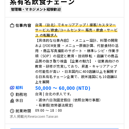
系有名飲食チェーン
管理職・マネジメント経験歓迎
台湾 （台北）でキャリアアップ！接客/カスタマー
仕事内容
サービス/飲食/コールセンター 販売・飲食・サービ
ス の転職求人
【具体的な仕事內容】 ・メニュー設計、料理の開発
およびOEM支援 ・メニュー原価計算、代替食材の活
用 ・商品写真撮影のサポート ・標準レシピ・作業手
順（SOP）の設定と教育・技術移転 ・店舗での商品
品質の抜き取り検査 【企業の魅力】 ・従業員向けの
教育・研修が充実しており、昇進・キャリアアップ
の可能性が高い ・日本国内に400店舗以上を展開す
る日系有名チェーン企業で、欧米諸国にも10店舗以
上を展開
50,000 〜 60,000 (NTD)
給料
台湾 | 台北の求人です。
勤務地
・週休六日及國定假日（依照台灣行事曆）
休日
・有薪假(依勞基法規定)
09:00 〜 18：00
就業時間
求人掲載元Reeracoen Taiwan