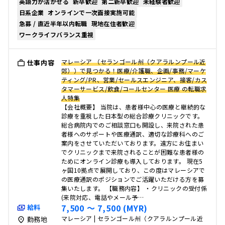
英語力が活かせる
新卒歓迎
第二新卒歓迎
未経験者歓迎
日系企業
オンラインで一次面接実施可能
急募 / 直近半年以内転職
現地在住者歓迎
ワークライフバランス重視
マレーシア （セランゴール州（クアラルンプール近
仕事内容
郊））で見つかる！医療/介護職、企画/事務/マーケ
ティング/PR、営業/セールスエンジニア、接客/カス
タマーサービス/飲食/コールセンター 医療 の転職求
人特集
【会社概要】 当院は、患者様中心の医療と継続的な
診療を重視した日本型の総合診療クリニックです。
総合病院内でのご相談窓口も開設し、来院された患
者様へのサポートや医療通訳、適切な診療科へのご
案内をさせていただいております。遠方にお住まい
でクリニックまで来院されることが困難な患者様の
ためにオンライン診療も導入しております。 現在5
ヶ国10拠点で展開しており、この度はマレーシアで
の医療通訳のポジションでご活躍いただける方を募
集いたします。 【職務内容】 ・クリニックの受付係
(来院対応、電話やメール予…
7,500 〜 7,500 (MYR)
給料
マレーシア | セランゴール州（クアラルンプール近
勤務地