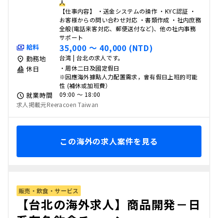
人
【仕事内容】 ・送金システムの操作 ・KYC認証 ・
お客様からの問い合わせ対応 ・書類作成 ・社内庶務
全般(電話来客対応、郵便送付など)、他の社内事務
サポート
35,000 〜 40,000 (NTD)
給料
台湾 | 台北の求人です。
勤務地
・周休二日及國定假日
休日
※因應海外據點人力配置需求，會有假日上班的可能
性 (補休或加班費）
09:00 〜 18:00
就業時間
求人掲載元Reeracoen Taiwan
この海外の求人案件を見る
販売・飲食・サービス
【台北の海外求人】商品開発－日