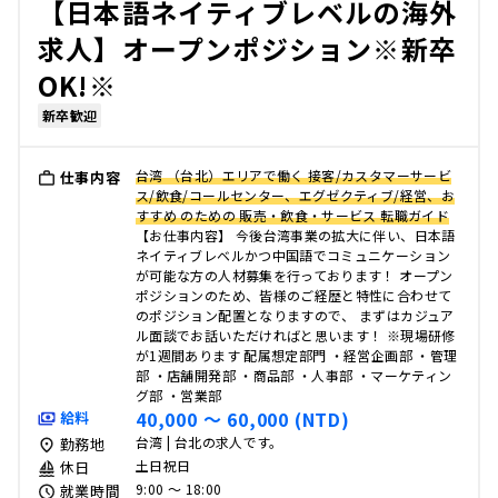
【日本語ネイティブレベルの海外
求人】オープンポジション※新卒
OK!※
新卒歓迎
台湾 （台北）エリアで働く 接客/カスタマーサービ
仕事内容
ス/飲食/コールセンター、エグゼクティブ/経営、お
すすめ のための 販売・飲食・サービス 転職ガイド
【お仕事内容】 今後台湾事業の拡大に伴い、日本語
ネイティブレベルかつ中国語でコミュニケーション
が可能な方の人材募集を行っております！ オープン
ポジションのため、皆様のご経歴と特性に合わせて
のポジション配置となりますので、 まずはカジュア
ル面談でお話いただければと思います！ ※現場研修
が1週間あります 配属想定部門 ・経営企画部 ・管理
部 ・店舗開発部 ・商品部 ・人事部 ・マーケティン
グ部 ・営業部
40,000 〜 60,000 (NTD)
給料
台湾 | 台北の求人です。
勤務地
土日祝日
休日
9:00 〜 18:00
就業時間