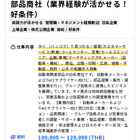
部品商社（業界経験が活かせる！
好条件）
英語力が活かせる
管理職・マネジメント経験歓迎
日系企業
上場企業・株式公開企業
高給 / 好条件
タイ （バンコク）で見つかる！接客/カスタマーサ
仕事内容
ービス/飲食/コールセンター、営業/セールスエンジ
ニア、企画/事務/マーケティング/PR メーカー（自
動車・機械）、商社、出版・印刷・広告、建築・不
動産、政府・公共 の転職求人特集
自動車関連部品の日系商社です。 自動車メーカーお
よびTier1サプライヤー向けに、部品提案・販売・調
整業務を行い、グループ各拠点と連携したビジネス
を展開しています。タイ拠点は地域統括機能も担
い、営業活動および各国拠点との調整業務を行って
います。 【業務内容】 ・自動車メーカーおよび
Tier1サプライヤー向け窓口対応（営業・オペレーシ
ョン・品質関連） ・グループ各拠点および営業担当
者との調整・サポート業務 ・製品提案、見積作成、
価格交渉 ・受注管理および日々のオーダー状況・生
産準備進捗の管理 ・…
100,000 〜 120,000 (THB)
給料