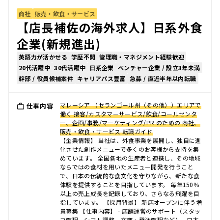
商社
販売・飲食・サービス
【店長補佐の海外求人】日系外食
企業(新規進出)
英語力が活かせる
学歴不問
管理職・マネジメント経験歓迎
20代活躍中
30代活躍中
日系企業
ベンチャー企業 / 設立3年未満
幹部 / 役員候補案件
キャリアパス豊富
急募 / 直近半年以内転職
マレーシア （セランゴール州（その他））エリアで
仕事内容
働く 接客/カスタマーサービス/飲食/コールセンタ
ー、企画/事務/マーケティング/PR のための 商社、
販売・飲食・サービス 転職ガイド
【企業情報】 当社は、外食事業を展開し、独自に進
化させた創作メニューで多くのお客様から支持を集
めています。 全国各地の生産者と連携し、その地域
ならではの食材を用いたメニュー開発を行うこと
で、日本の伝統的な食文化を守りながら、新たな食
体験を提供することを目指しています。 毎年150％
以上の売上成長を記録しており、さらなる飛躍を目
指しています。 【採用背景】 新店オープンに伴う増
員募集 【仕事内容】 - 店舗運営のサポート（スタッ
フ管理、シフト調整、在庫・発注管理など） - 日本