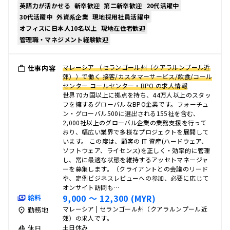
英語力が活かせる
新卒歓迎
第二新卒歓迎
20代活躍中
30代活躍中
外資系企業
現地採用社員活躍中
オフィスに日本人10名以上
現地在住者歓迎
管理職・マネジメント経験歓迎
マレーシア （セランゴール州（クアラルンプール近
仕事内容
郊））で働く 接客/カスタマーサービス/飲食/コール
センター コールセンター・BPO の求人情報
世界70カ国以上に拠点を持ち、44万人以上のスタッ
フを擁するグローバルなBPO企業です。フォーチュ
ン・グローバル500に選出される155社を含む、
2,000社以上のグローバル企業の業務支援を行って
おり、幅広い業界で多様なプロジェクトを展開して
います。 この度は、顧客の IT 資産(ハードウェア、
ソフトウェア、ライセンス)を正しく・効率的に管理
し、常に最適な状態を維持するアッセトマネージャ
ーを募集します。（クライアントとの会議のリード
や、定例ビジネスレビューへの参加、必要に応じて
オンサイト訪問も…
9,000 〜 12,300 (MYR)
給料
マレーシア | セランゴール州（クアラルンプール近
勤務地
郊）の求人です。
土日休み
休日