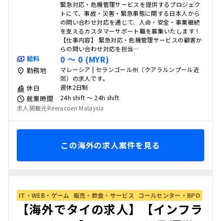
緊急対応・危機管理サービスを提供するプロジェク
トにて、事故・災害・緊急事態に関する日本人から
の問い合わせ対応を通じて、人命・安全・事業継続
を支えるカスタマーサポート職を募集いたします！
【仕事内容】 緊急対応・危機管理サービスの顧客か
らの問い合わせ対応を担当…
0 〜 0 (MYR)
給料
マレーシア | セランゴール州（クアラルンプール近
勤務地
郊）の求人です。
週休2日制
休日
24h shift 〜 24h shift
就業時間
求人掲載元Reeracoen Malaysia
この海外の求人案件を見る
IT・WEB・ゲーム
販売・飲食・サービス
コールセンター・BPO
【海外でタイの求人】【インフラ