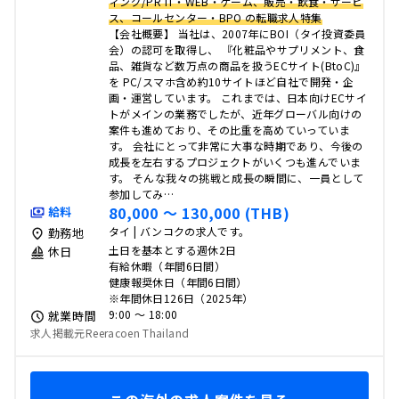
ィング/PR IT・WEB・ゲーム、販売・飲食・サービ
ス、コールセンター・BPO の転職求人特集
【会社概要】 当社は、2007年にBOI（タイ投資委員
会）の認可を取得し、 『化粧品やサプリメント、食
品、雑貨など数万点の商品を扱うECサイト(BtoC)』
を PC/スマホ含め約10サイトほど自社で開発・企
画・運営しています。 これまでは、日本向けECサイ
トがメインの業務でしたが、近年グローバル向けの
案件も進めており、その比重を高めていっていま
す。 会社にとって非常に大事な時期であり、今後の
成長を左右するプロジェクトがいくつも進んでいま
す。 そんな我々の挑戦と成長の瞬間に、一員として
参加してみ…
80,000 〜 130,000 (THB)
給料
タイ | バンコクの求人です。
勤務地
土日を基本とする週休2日
休日
有給休暇（年間6日間）
健康報奨休日（年間6日間）
※年間休日126日（2025年）
9:00 〜 18:00
就業時間
求人掲載元Reeracoen Thailand