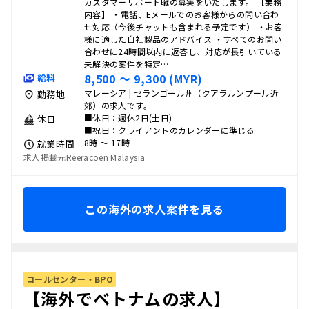
カスタマーサポート職の募集をいたします。 【業務
内容】 ・電話、Eメールでのお客様からの問い合わ
せ対応（今後チャットも含まれる予定です） ・お客
様に適した自社製品のアドバイス ・すべてのお問い
合わせに24時間以内に返答し、対応が長引いている
未解決の案件を特定…
8,500 〜 9,300 (MYR)
給料
マレーシア | セランゴール州（クアラルンプール近
勤務地
郊）の求人です。
■休日：週休2日(土日)
休日
■祝日：クライアントのカレンダーに準じる
8時 〜 17時
就業時間
求人掲載元Reeracoen Malaysia
この海外の求人案件を見る
コールセンター・BPO
【海外でベトナムの求人】