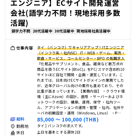
エンジニア】ECサイト開発運営
会社(語学力不問！現地採用多数
活躍)
語学力不問
20代活躍中
30代活躍中
現地採用社員活躍中
タイ （バンコク）でキャリアアップ！ITエンジニア
仕事内容
（インフラ系・社内SE） IT・WEB・ゲーム、販売・
飲食・サービス、コールセンター・BPO の転職求人
『化粧品やサプリメント、食品、雑貨など数万点の
商品を扱うECサイト(BtoC)』をPC/スマホ含め約10
サイトほど自社で開発・企画・運営しています。こ
れまでは、日本向けECサイトがメインの業務でした
が、近年グローバル向けの案件も進めており、その
比重が高まっています。 【業務内容】 ・クラウド環
境（主にAzure）の設計、運用 ・サーバーおよびネ
ットワークの設計、構築、運用、保守 ・社内ツー
ル、アプリケーションの運用・管理 ・社内、社外サ
ーバの初期設定・運用（Windows, Linux） ・P…
85,000 〜 100,000 (THB)
給料
タイ | バンコクの求人です。
勤務地
土日を基本とする週休2日
休日