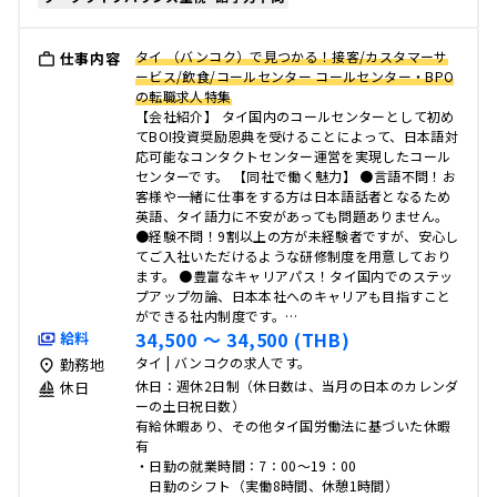
タイ （バンコク）で見つかる！接客/カスタマーサ
仕事内容
ービス/飲食/コールセンター コールセンター・BPO
の転職求人特集
【会社紹介】 タイ国内のコールセンターとして初め
てBOI投資奨励恩典を受けることによって、日本語対
応可能なコンタクトセンター運営を実現したコール
センターです。 【同社で働く魅力】 ●言語不問！お
客様や一緒に仕事をする方は日本語話者となるため
英語、タイ語力に不安があっても問題ありません。
●経験不問！9割以上の方が未経験者ですが、安心し
てご入社いただけるような研修制度を用意しており
ます。 ●豊富なキャリアパス！タイ国内でのステッ
プアップ勿論、日本本社へのキャリアも目指すこと
ができる社内制度です。…
34,500 〜 34,500 (THB)
給料
タイ | バンコクの求人です。
勤務地
休日：週休2日制（休日数は、当月の日本のカレンダ
休日
ーの土日祝日数）
有給休暇あり、その他タイ国労働法に基づいた休暇
有
・日勤の就業時間：7：00～19：00
日勤のシフト（実働8時間、休憩1時間）