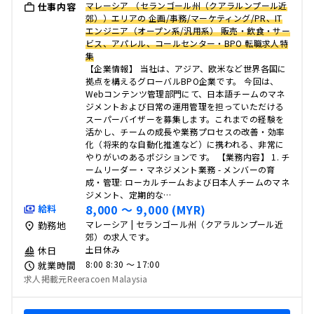
マレーシア （セランゴール州（クアラルンプール近
仕事内容
郊））エリアの 企画/事務/マーケティング/PR、IT
エンジニア（オープン系/汎用系） 販売・飲食・サー
ビス、アパレル、コールセンター・BPO 転職求人特
集
【企業情報】 当社は、アジア、欧米など世界各国に
拠点を構えるグローバルBPO企業です。 今回は、
Webコンテンツ管理部門にて、日本語チームのマネ
ジメントおよび日常の運用管理を担っていただける
スーパーバイザーを募集します。これまでの経験を
活かし、チームの成長や業務プロセスの改善・効率
化（将来的な自動化推進など）に携われる、非常に
やりがいのあるポジションです。 【業務内容】 1. チ
ームリーダー・マネジメント業務 - メンバーの育
成・管理: ローカルチームおよび日本人チームのマネ
ジメント、定期的な…
8,000 〜 9,000 (MYR)
給料
マレーシア | セランゴール州（クアラルンプール近
勤務地
郊）の求人です。
土日休み
休日
8:00 8:30 〜 17:00
就業時間
求人掲載元Reeracoen Malaysia