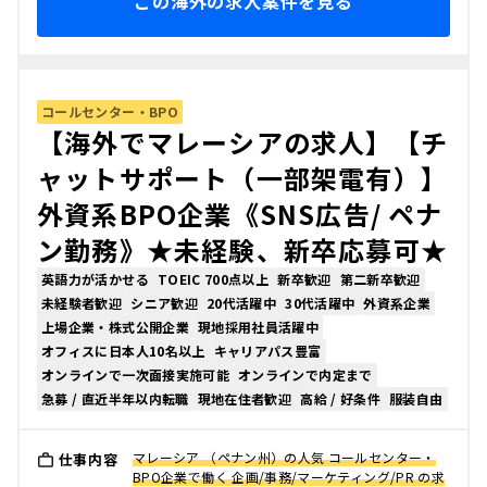
この海外の求人案件を見る
コールセンター・BPO
【海外でマレーシアの求人】【チ
ャットサポート（一部架電有）】
外資系BPO企業《SNS広告/ ペナ
ン勤務》★未経験、新卒応募可★
英語力が活かせる
TOEIC 700点以上
新卒歓迎
第二新卒歓迎
未経験者歓迎
シニア歓迎
20代活躍中
30代活躍中
外資系企業
上場企業・株式公開企業
現地採用社員活躍中
オフィスに日本人10名以上
キャリアパス豊富
オンラインで一次面接実施可能
オンラインで内定まで
急募 / 直近半年以内転職
現地在住者歓迎
高給 / 好条件
服装自由
マレーシア （ペナン州）の人気 コールセンター・
仕事内容
BPO企業で働く 企画/事務/マーケティング/PR の求