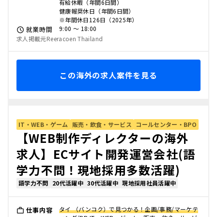
有給休暇（年間6日間）
健康報奨休日（年間6日間）
※年間休日126日（2025年）
9:00 〜 18:00
就業時間
求人掲載元Reeracoen Thailand
この海外の求人案件を見る
IT・WEB・ゲーム
販売・飲食・サービス
コールセンター・BPO
【WEB制作ディレクターの海外
求人】ECサイト開発運営会社(語
学力不問！現地採用多数活躍)
語学力不問
20代活躍中
30代活躍中
現地採用社員活躍中
タイ （バンコク）で見つかる！企画/事務/マーケテ
仕事内容