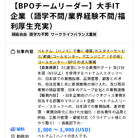
【BPOチームリーダー】大手IT
企業（語学不問/業界経験不問/福
利厚生充実）
服装自由
語学力不問
ワークライフバランス重視
ベトナム （ハノイ）で働く 接客/カスタマーサービ
仕事内容
ス/飲食/コールセンター、ITエンジニア（その他）
コールセンター・BPO の求人情報
【募集概要】 EC運営にかかる業務サポート 及び日
本語（N3以上）を使用するベトナム人スタッフへ
の、日本語での業務指導、品質管理、顧客との渉
外、担当営業と共に新規業務の受け入れ、及び既存
業務の損益管理、日本のグループ会社との業務連携
【職務内容】 ・日本企業向けバックオフィス業務を
担当する部署のマネジメント全般 ・ベトナム人リー
ダー／スタッフへの、日本語での業務指導、進捗管
理 ・業務効率化に向けた仕組化 ・担当案件の品質と
終始、工数の管理 ・顧客対応（クライアント様との
やり取り） ・直属部下の…
1,500 〜 1,900 (USD)
給料
ベトナム | ハノイの求人です。
勤務地