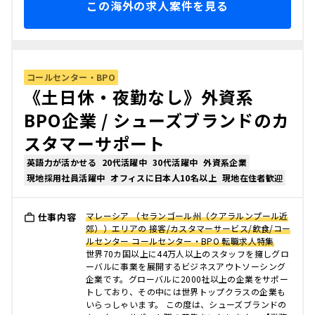
この海外の求人案件を見る
コールセンター・BPO
《土日休・夜勤なし》外資系
BPO企業 / シューズブランドのカ
スタマーサポート
英語力が活かせる
20代活躍中
30代活躍中
外資系企業
現地採用社員活躍中
オフィスに日本人10名以上
現地在住者歓迎
マレーシア （セランゴール州（クアラルンプール近
仕事内容
郊））エリアの 接客/カスタマーサービス/飲食/コー
ルセンター コールセンター・BPO 転職求人特集
世界70カ国以上に44万人以上のスタッフを擁しグロ
ーバルに事業を展開するビジネスアウトソーシング
企業です。グローバルに2000社以上の企業をサポー
トしており、その中には世界トップクラスの企業も
いらっしゃいます。 この度は、シューズブランドの