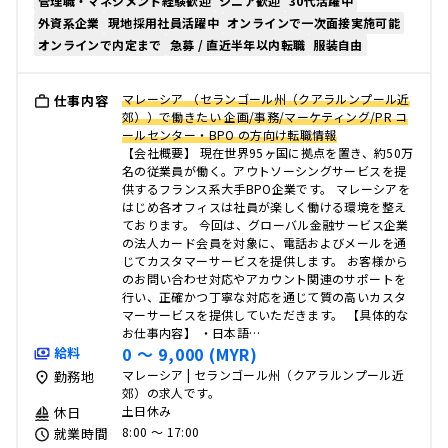
管理職・マネジメント経験歓迎
シニア歓迎
30代活躍中
外資系企業
現地採用社員活躍中
オンラインで一次面接実施可能
オンラインで内定まで
急募 / 直近半年以内転職
服装自由
マレーシア （セランゴール州（クアラルンプール近
仕事内容
郊））で働きたい 企画/事務/マーケティング/PR コ
ールセンター・BPO の方向け転職情報
【会社概要】 現在世界95ヶ国に拠点を置き、約50万
名の従業員が働く。アウトソーシングサービスを提
供するフランス系大手BPO企業です。 マレーシアを
はじめ各オフィスは社員が楽しく働ける環境を整え
ております。 今回は、グローバル金融サービス企業
の法人カード会員を対象に、電話およびメールを通
じてカスタマーサービスを提供します。 お客様から
のお問い合わせ対応やアカウント関連のサポートを
行い、正確かつ丁寧な対応を通じて質の高いカスタ
マーサービスを提供していただきます。 【具体的な
お仕事内容】 ・日本語…
0 〜 9,000 (MYR)
給料
マレーシア | セランゴール州（クアラルンプール近
勤務地
郊）の求人です。
土日休み
休日
8:00 〜 17:00
就業時間