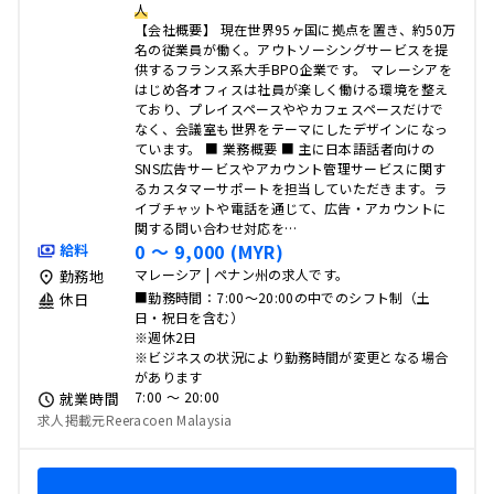
人
【会社概要】 現在世界95ヶ国に拠点を置き、約50万
名の従業員が働く。アウトソーシングサービスを提
供するフランス系大手BPO企業です。 マレーシアを
はじめ各オフィスは社員が楽しく働ける環境を整え
ており、プレイスペースややカフェスペースだけで
なく、会議室も世界をテーマにしたデザインになっ
ています。 ■ 業務概要 ■ 主に日本語話者向けの
SNS広告サービスやアカウント管理サービスに関す
るカスタマーサポートを担当していただきます。ラ
イブチャットや電話を通じて、広告・アカウントに
関する問い合わせ対応を…
0 〜 9,000 (MYR)
給料
マレーシア | ペナン州の求人です。
勤務地
■勤務時間：7:00～20:00の中でのシフト制（土
休日
日・祝日を含む）
※週休2日
※ビジネスの状況により勤務時間が変更となる場合
があります
7:00 〜 20:00
就業時間
求人掲載元Reeracoen Malaysia