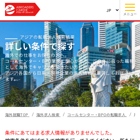
メニュー
アジアの転職求人検索結果
詳しい条件で探す
海外での仕事をお探しの方へ。
コールセンター・BPO業界に関心があり、ご自身に合った職種
として海外でキャリアを築きたい方に向けて
アジア各国から日系・現地企業の求人情報を厳選してお届けし
ます。
海外就職TOP
海外求人検索
コールセンター・BPOの転職求人
月
条件にあてはまる求人情報がありませんでした。